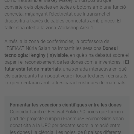
combinats amb el Makey Makey, un dispositiu que
converteix els objectes en tecles o botons amb una funció
concreta, mitjançant l’electricitat que li transmet el
dispositiu a través de cables connectats amb pinces. El
taller s’ha ofert a la zona Workshop Area 1.
A més, a la zona de conferències, la professora de
l’ESEIAAT Núria Salan ha impartit les sessions
Dones i
tecnologia: l’enginy (in)visible
, en què s'ha debatut sobre el
paper i el reconeixement de les dones com a inventores, i
El
futur està fet de materials
, una xerrada interactiva en què
els participants han pogut veure i tocar textures i densitats,
i experimentaran amb altres característiques de materials.
Fomentar les vocacions científiques entre les dones
Coincidint amb el Festival YoMo, 90 noies que formen
part del projecte europeu Erasmus+ ScienceGirls s'han
donat cita a la UPC per debatre sobre la relació entre
les dones i la ciència. Les noies, de 8 països diferents,