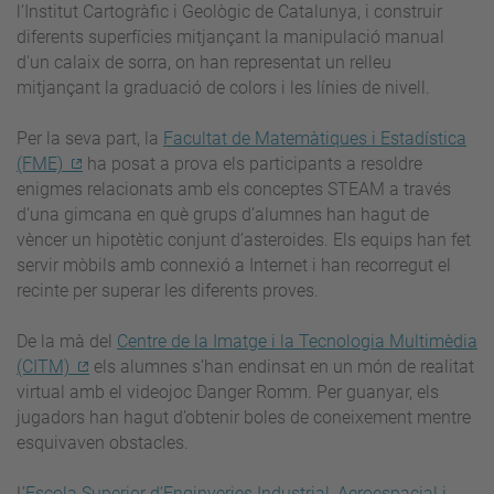
l’Institut Cartogràfic i Geològic de Catalunya, i construir
diferents superfícies mitjançant la manipulació manual
d'un calaix de sorra, on han representat un relleu
mitjançant la graduació de colors i les línies de nivell.
Per la seva part, la
Facultat de Matemàtiques i Estadística
(FME)
ha posat a prova els participants a resoldre
enigmes relacionats amb els conceptes STEAM a través
d’una gimcana en què grups d’alumnes han hagut de
vèncer un hipotètic conjunt d’asteroides. Els equips han fet
servir mòbils amb connexió a Internet i han recorregut el
recinte per superar les diferents proves.
De la mà del
Centre de la Imatge i la Tecnologia Multimèdia
(CITM)
els alumnes s’han endinsat en un món de realitat
virtual amb el videojoc Danger Romm. Per guanyar, els
jugadors han hagut d’obtenir boles de coneixement mentre
esquivaven obstacles.
L’
Escola Superior d’Enginyeries Industrial, Aeroespacial i