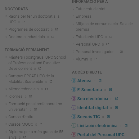
INFORMACIÓ PER A
DOCTORATS
Futur estudiantat
Raons per fer un doctorat a la
Empresa
UPC
Mitjans de comunicació. Sala de
Programes de doctorat
premsa
Doctorats industrials
Estudiants UPC
Personal UPC
FORMACIÓ PERMANENT
Personal investigador
Màsters i postgraus. UPC School
Alumni
of Professional and Executive
Development
ACCÉS DIRECTE
Campus FPCAT-UPC de la
Atenea
Mobilitat Sostenible
Microcredencials
E-Secretaria
Idiomes
Seu electrònica
Formació per al professorat no
Identitat digital
universitari
Serveis TIC
Cursos d'estiu
Cursos MOOC
Licitació electrònica
Diploma per a més grans de 55
Portal del Personal UPC
anys