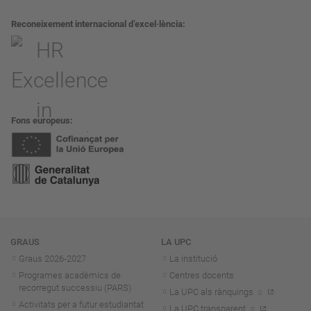
Reconeixement internacional d’excel·lència
Fons europeus
Navegació
GRAUS
LA UPC
Graus 2026-202
7
La institució
Programes acadèmics de
Centres docents
recorregut successiu (PARS)
La UPC als rànquings
Activitats per a futur estudiantat
La UPC transparent