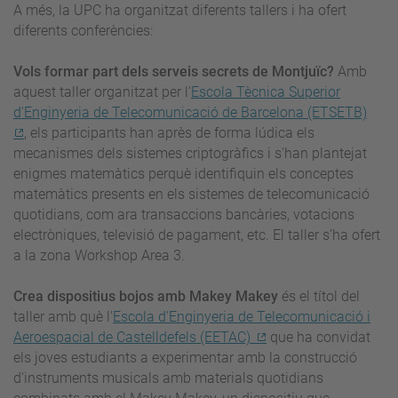
A més, la UPC ha organitzat diferents tallers i ha ofert
diferents conferències:
Vols formar part dels serveis secrets de Montjuïc?
Amb
aquest taller organitzat per l'
Escola Tècnica Superior
d'Enginyeria de Telecomunicació de Barcelona (ETSETB)
, els participants han après de forma lúdica els
mecanismes dels sistemes criptogràfics i s'han plantejat
enigmes matemàtics perquè identifiquin els conceptes
matemàtics presents en els sistemes de telecomunicació
quotidians, com ara transaccions bancàries, votacions
electròniques, televisió de pagament, etc. El taller s’ha ofert
a la zona Workshop Area 3.
Crea dispositius bojos amb Makey Makey
és el títol del
taller amb què l'
Escola d'Enginyeria de Telecomunicació i
Aeroespacial de Castelldefels (EETAC)
que ha convidat
els joves estudiants a experimentar amb la construcció
d'instruments musicals amb materials quotidians