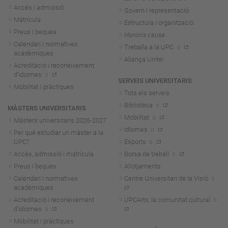
Accés i admissió
Govern i representació
Matrícula
Estructura i organització
Preus i beques
Honoris causa
Calendari i normatives
Treballa a la UPC
acadèmiques
Aliança Unite!
Acreditació i reconeixement
d'idiomes
SERVEIS UNIVERSITARIS
Mobilitat i pràctiques
Tots els serveis
Biblioteca
MÀSTERS UNIVERSITARIS
Mobilitat
Màsters universitaris 2026-202
7
Idiomes
Per què estudiar un màster a la
UPC?
Esports
Accés, admissió i matrícula
Borsa de treball
Preus i beques
Allotjaments
Calendari i normatives
Centre Universitari de la Visió
acadèmiques
Acreditació i reconeixement
UPCArts, la comunitat cultural
d'idiomes
Mobilitat i pràctiques