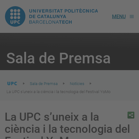
UPC.
MENU
Universitat
Politècnica
You
are
Sala de Premsa
here:
de
Catalunya
Sala de Premsa
Notícies
La UPC s’uneix a la ciència i la tecnologia del Festival YoMo
La UPC s’uneix a la
ciència i la tecnologia del