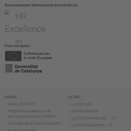
Reconeixement internacional d’excel·lència
Fons europeus
Navegació
GRAUS
LA UPC
Graus 2026-202
7
La institució
Programes acadèmics de
Centres docents
recorregut successiu (PARS)
La UPC als rànquings
Activitats per a futur estudiantat
La UPC transparent
Accés i admissió