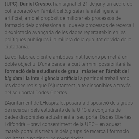
(UPC)
,
Daniel Crespo
, han signat el 21 de juny un acord de
col·laboració en l’àmbit del
big data
i la intel·ligència
artificial, amb el propòsit de millorar els processos de
formació dels professionals i que els processos de recerca i
d’explotació avançada de les dades repercuteixin en les
polítiques públiques i la millora de la qualitat de vida de la
ciutadania.
La col·laboració entre ambdues institucions permetrà un
doble objectiu. D’una banda, a curt termini, possibilitarà la
formació dels estudiants de grau i màster en l’àmbit del
big data
i la intel·ligència artificial
a partir del treball amb
les dades reals que l’Ajuntament ja té disponibles a través
del seu portal Dades Obertes.
L’Ajuntament de L’Hospitalet posarà a disposició dels grups
de recerca i dels estudiants de la UPC els conjunts de
dades disponibles actualment al seu portal Dades Obertes,
i difondrà —previ consentiment de la UPC— en aquest
mateix portal els treballs dels grups de recerca i formació
realitzats a partir de les seves dades.