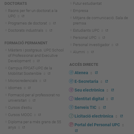
DOCTORATS
Futur estudiantat
Raons per fer un doctorat a la
Empresa
UPC
Mitjans de comunicació. Sala de
Programes de doctorat
premsa
Doctorats industrials
Estudiants UPC
Personal UPC
FORMACIÓ PERMANENT
Personal investigador
Màsters i postgraus. UPC School
Alumni
of Professional and Executive
Development
ACCÉS DIRECTE
Campus FPCAT-UPC de la
Atenea
Mobilitat Sostenible
Microcredencials
E-Secretaria
Idiomes
Seu electrònica
Formació per al professorat no
Identitat digital
universitari
Serveis TIC
Cursos d'estiu
Cursos MOOC
Licitació electrònica
Diploma per a més grans de 55
Portal del Personal UPC
anys