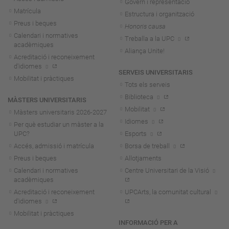
Govern i representació
Matrícula
Estructura i organització
Preus i beques
Honoris causa
Calendari i normatives
Treballa a la UPC
acadèmiques
Aliança Unite!
Acreditació i reconeixement
d'idiomes
SERVEIS UNIVERSITARIS
Mobilitat i pràctiques
Tots els serveis
Biblioteca
MÀSTERS UNIVERSITARIS
Mobilitat
Màsters universitaris 2026-202
7
Idiomes
Per què estudiar un màster a la
UPC?
Esports
Accés, admissió i matrícula
Borsa de treball
Preus i beques
Allotjaments
Calendari i normatives
Centre Universitari de la Visió
acadèmiques
Acreditació i reconeixement
UPCArts, la comunitat cultural
d'idiomes
Mobilitat i pràctiques
INFORMACIÓ PER A