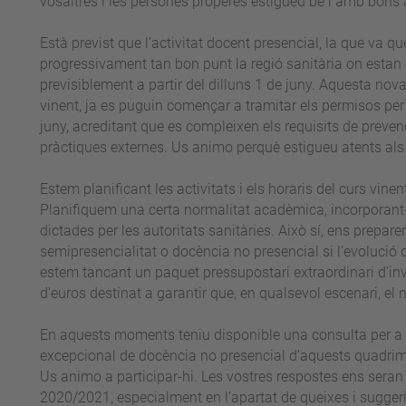
vosaltres i les persones properes estigueu bé i amb bons
Està previst que l’activitat docent presencial, la que va q
progressivament tan bon punt la regió sanitària on estan e
previsiblement a partir del dilluns 1 de juny. Aquesta no
vinent, ja es puguin començar a tramitar els permisos per 
juny, acreditant que es compleixen els requisits de prevenc
pràctiques externes. Us animo perquè estigueu atents als 
Estem planificant les activitats i els horaris del curs vine
Planifiquem una certa normalitat acadèmica, incorporant-
dictades per les autoritats sanitàries. Això sí, ens prepa
semipresencialitat o docència no presencial si l’evolució 
estem tancant un paquet pressupostari extraordinari d’inv
d'euros destinat a garantir que, en qualsevol escenari, e
En aquests moments teniu disponible una consulta per a l’
excepcional de docència no presencial d’aquests quadrimes
Us animo a participar-hi. Les vostres respostes ens seran m
2020/2021, especialment en l’apartat de queixes i sugge