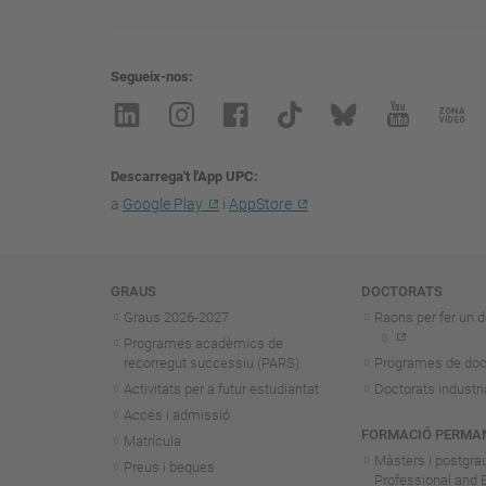
Segueix-nos
Descarrega't l'App UPC
a
Google Play
i
AppStore
Navegació
GRAUS
DOCTORATS
Graus 2026-202
7
Raons per fer un d
Programes acadèmics de
recorregut successiu (PARS)
Programes de doc
Activitats per a futur estudiantat
Doctorats industri
Accés i admissió
FORMACIÓ PERMA
Matrícula
Màsters i postgra
Preus i beques
Professional and 