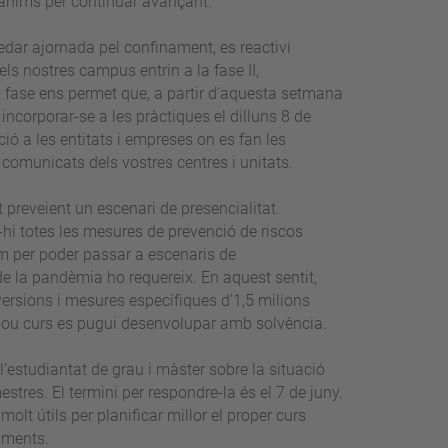
 ànims per continuar avançant.
uedar ajornada pel confinament, es reactivi
ls nostres campus entrin a la fase II,
va fase ens permet que, a partir d’aquesta setmana
incorporar-se a les pràctiques el dilluns 8 de
ió a les entitats i empreses on es fan les
comunicats dels vostres centres i unitats.
nt preveient un escenari de presencialitat.
hi totes les mesures de prevenció de riscos
rem per poder passar a escenaris de
de la pandèmia ho requereix. En aquest sentit,
ersions i mesures específiques d’1,5 milions
l nou curs es pugui desenvolupar amb solvència.
estudiantat de grau i màster sobre la situació
tres. El termini per respondre-la és el 7 de juny.
olt útils per planificar millor el proper curs
riments.