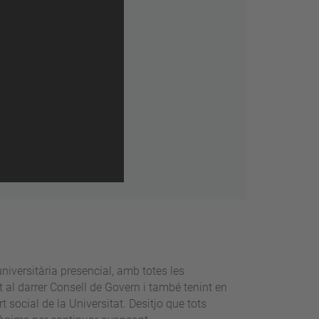
niversitària presencial, amb totes les
al darrer Consell de Govern i també tenint en
 social de la Universitat. Desitjo que tots