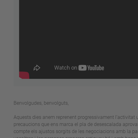
Benvolgudes, benvolguts,
Aquests dies anem reprenent progressivament l’activitat u
precaucions que ens marca el pla de desescalada aprovat 
compte els ajustos sorgits de les negociacions amb la part