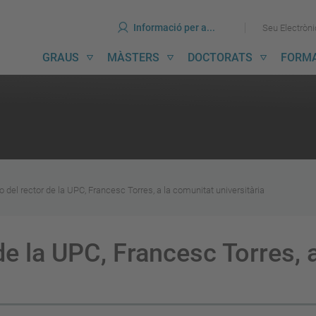
ines
Ves
Ves
Informació per a...
Seu Electròn
al
al
contingut
menú
avegació
GRAUS
MÀSTERS
DOCTORATS
FORM
incipal
 del rector de la UPC, Francesc Torres, a la comunitat universitària
de la UPC, Francesc Torres, 