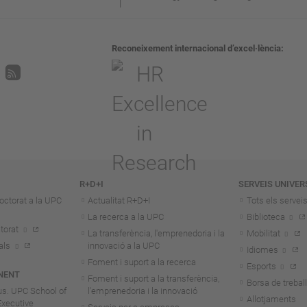
Reconeixement internacional d’excel·lència
R+D+I
SERVEIS UNIVER
octorat a la UPC
Actualitat R+D+I
Tots els servei
La recerca a la UPC
Biblioteca
torat
La transferència, l'emprenedoria i la
Mobilitat
als
innovació a la UPC
Idiomes
Foment i suport a la recerca
Esports
NENT
Foment i suport a la transferència,
Borsa de treball
us. UPC School of
l'emprenedoria i la innovació
Allotjaments
Executive