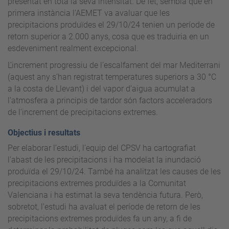
presentat en tota la seva intensitat. De fet, sembla que en
primera instància l’AEMET va avaluar que les
precipitacions produïdes el 29/10/24 tenien un període de
retorn superior a 2.000 anys, cosa que es traduiria en un
esdeveniment realment excepcional.
L’increment progressiu de l’escalfament del mar Mediterrani
(aquest any s’han registrat temperatures superiors a 30 °C
a la costa de Llevant) i del vapor d’aigua acumulat a
l’atmosfera a principis de tardor són factors acceleradors
de l’increment de precipitacions extremes.
Objectius i resultats
Per elaborar l’estudi, l’equip del CPSV ha cartografiat
l'abast de les precipitacions i ha modelat la inundació
produïda el 29/10/24. També ha analitzat les causes de les
precipitacions extremes produïdes a la Comunitat
Valenciana i ha estimat la seva tendència futura. Però,
sobretot, l’estudi ha avaluat el període de retorn de les
precipitacions extremes produïdes fa un any, a fi de