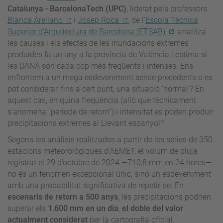
Catalunya - BarcelonaTech (UPC)
, liderat pels professors
Blanca Arellano
i
Josep Roca
, de l’
Escola Tècnica
Superior d’Arquitectura de Barcelona (ETSAB)
, analitza
les causes i els efectes de les inundacions extremes
produïdes fa un any a la província de València i estima si
les DANA són cada cop més freqüents i intenses. Ens
enfrontem a un mega esdeveniment sense precedents o es
pot considerar, fins a cert punt, una situació ‘normal’? En
aquest cas, en quina freqüència (allò que tècnicament
s'anomena “període de retorn”) i intensitat es poden produir
precipitacions extremes al Llevant espanyol?
Segons les anàlisis realitzades a partir de les sèries de 350
estacions meteorològiques d’AEMET, el volum de pluja
registrat el 29 d’octubre de 2024 —710,8 mm en 24 hores—
no és un fenomen excepcional únic, sinó un esdeveniment
amb una probabilitat significativa de repetir-se. En
escenaris de retorn a 500 anys
, les precipitacions podrien
superar els
1.600 mm en un dia
,
el doble del valor
actualment considerat
per la cartografia oficial.