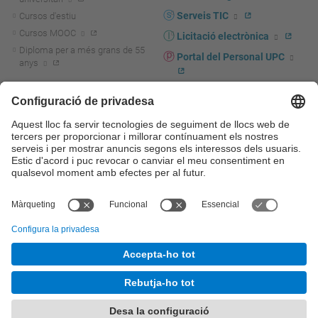
Serveis TIC
Cursos d'estiu
Cursos MOOC
Licitació electrònica
Diploma per a més grans de 55
Portal del Personal UPC
anys
Directori PDI i PTGAS
R+D+I
Actualitat R+D+I
Marca corporativa
La recerca a la UPC
UPCshop, marxandatge
La transferència, l'emprenedoria i
Sala de premsa
la innovació a la UPC
Foment i suport a la recerca
Seguretat i salut
Foment i suport a la
Autoprotecció i emergències
transferència, l'emprenedoria i la
innovació
Serveis per a empreses
Serveis Cientificotècnics
© UPC
Universitat Politècnica de Catalunya - BarcelonaTech