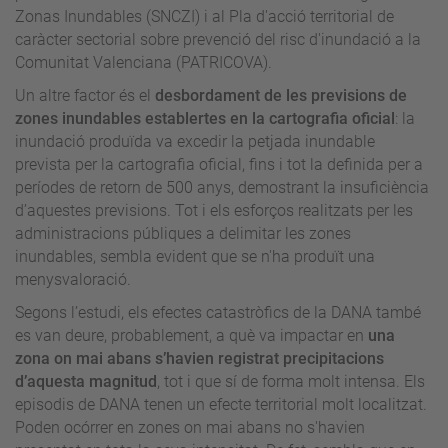
Zonas Inundables (SNCZI) i al Pla d'acció territorial de
caràcter sectorial sobre prevenció del risc d'inundació a la
Comunitat Valenciana (PATRICOVA).
Un altre factor és el
desbordament de les previsions de
zones inundables establertes en la cartografia oficial
: la
inundació produïda va excedir la petjada inundable
prevista per la cartografia oficial, fins i tot la definida per a
períodes de retorn de 500 anys, demostrant la insuficiència
d’aquestes previsions. Tot i els esforços realitzats per les
administracions públiques a delimitar les zones
inundables, sembla evident que se n'ha produït una
menysvaloració.
Segons l’estudi, els efectes catastròfics de la DANA també
es van deure, probablement, a què va impactar en
una
zona on mai abans s’havien registrat precipitacions
d’aquesta magnitud
, tot i que sí de forma molt intensa. Els
episodis de DANA tenen un efecte territorial molt localitzat.
Poden ocórrer en zones on mai abans no s'havien