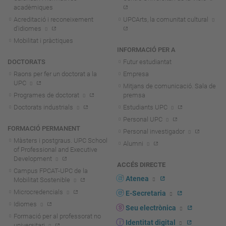
acadèmiques
Acreditació i reconeixement
UPCArts, la comunitat cultural
d'idiomes
Mobilitat i pràctiques
INFORMACIÓ PER A
DOCTORATS
Futur estudiantat
Raons per fer un doctorat a la
Empresa
UPC
Mitjans de comunicació. Sala de
Programes de doctorat
premsa
Doctorats industrials
Estudiants UPC
Personal UPC
FORMACIÓ PERMANENT
Personal investigador
Màsters i postgraus. UPC School
Alumni
of Professional and Executive
Development
ACCÉS DIRECTE
Campus FPCAT-UPC de la
Atenea
Mobilitat Sostenible
Microcredencials
E-Secretaria
Idiomes
Seu electrònica
Formació per al professorat no
Identitat digital
universitari