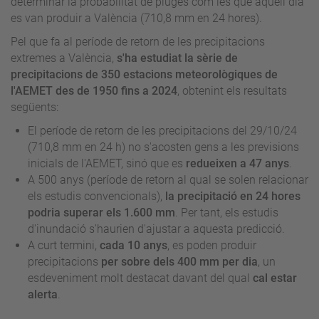
determinar la probabilitat de pluges com les que aquell dia
es van produir a València (710,8 mm en 24 hores).
Pel que fa al període de retorn de les precipitacions
extremes a València,
s'ha estudiat la sèrie de
precipitacions de 350 estacions meteorològiques de
l'AEMET des de 1950 fins a 2024
, obtenint els resultats
següents:
El període de retorn de les precipitacions del 29/10/24
(710,8 mm en 24 h) no s'acosten gens a les previsions
inicials de l'AEMET, sinó que es
redueixen a 47 anys
.
A 500 anys (període de retorn al qual se solen relacionar
els estudis convencionals),
la precipitació en 24 hores
podria superar els 1.600 mm
. Per tant, els estudis
d'inundació s'haurien d'ajustar a aquesta predicció.
A curt termini,
cada 10 anys
, es poden produir
precipitacions
per sobre dels 400 mm per dia
, un
esdeveniment molt destacat davant del qual
cal estar
alerta
.