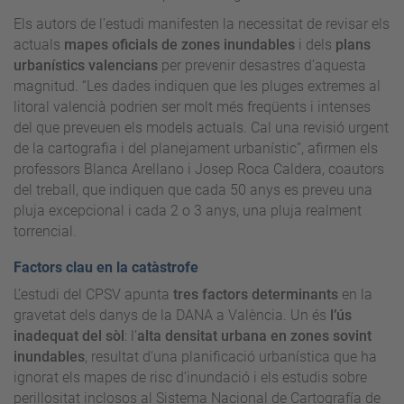
Els autors de l’estudi manifesten la necessitat de revisar els
actuals
mapes oficials de zones inundables
i dels
plans
urbanístics valencians
per prevenir desastres d’aquesta
magnitud. “Les dades indiquen que les pluges extremes al
litoral valencià podrien ser molt més freqüents i intenses
del que preveuen els models actuals. Cal una revisió urgent
de la cartografia i del planejament urbanístic”, afirmen els
professors Blanca Arellano i Josep Roca Caldera, coautors
del treball, que indiquen que cada 50 anys es preveu una
pluja excepcional i cada 2 o 3 anys, una pluja realment
torrencial.
Factors clau en la catàstrofe
L’estudi del CPSV apunta
tres factors determinants
en la
gravetat dels danys de la DANA a València. Un és
l’ús
inadequat del sòl
: l’
alta densitat urbana en zones sovint
inundables
, resultat d’una planificació urbanística que ha
ignorat els mapes de risc d’inundació i els estudis sobre
perillositat inclosos al Sistema Nacional de Cartografía de