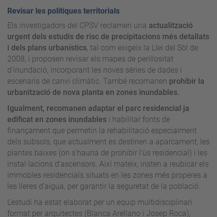
Revisar les polítiques territorials
Els investigadors del CPSV reclamen una
actualització
urgent dels estudis de risc de precipitacions més detallats
i dels plans urbanístics
, tal com exigeix la Llei del Sòl de
2008, i proposen revisar els mapes de perillositat
d’inundació, incorporant les noves sèries de dades i
escenaris de canvi climàtic. També recomanen
prohibir la
urbanització de nova planta en zones inundables.
Igualment, recomanen adaptar el parc residencial ja
edificat en zones inundables
i habilitar fonts de
finançament que permetin la rehabilitació especialment
dels subsols, que actualment es destinen a aparcament, les
plantes baixes (on s’hauria de prohibir l’ús residencial) i les
instal·lacions d’ascensors. Així mateix, insten a reubicar els
immobles residencials situats en les zones més properes a
les lleres d’aigua, per garantir la seguretat de la població.
L’estudi ha estat elaborat per un equip multidisciplinari
format per arquitectes (Blanca Arellano i Josep Roca),