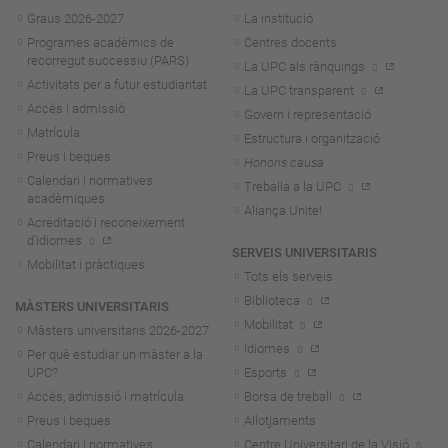
Navegació
Graus 2026-202
7
La institució
Programes acadèmics de
Centres docents
recorregut successiu (PARS)
La UPC als rànquings
Activitats per a futur estudiantat
La UPC transparent
Accés i admissió
Govern i representació
Matrícula
Estructura i organització
Preus i beques
Honoris causa
Calendari i normatives
Treballa a la UPC
acadèmiques
Aliança Unite!
Acreditació i reconeixement
d'idiomes
SERVEIS UNIVERSITARIS
Mobilitat i pràctiques
Tots els serveis
Biblioteca
MÀSTERS UNIVERSITARIS
Mobilitat
Màsters universitaris 2026-202
7
Idiomes
Per què estudiar un màster a la
UPC?
Esports
Accés, admissió i matrícula
Borsa de treball
Preus i beques
Allotjaments
Calendari i normatives
Centre Universitari de la Visió