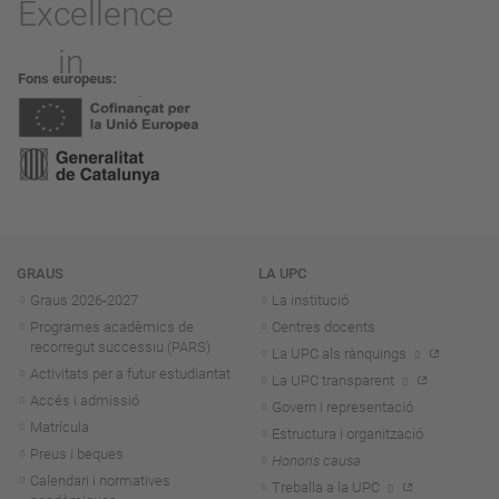
Fons europeus
Navegació
GRAUS
LA UPC
Graus 2026-202
7
La institució
Programes acadèmics de
Centres docents
recorregut successiu (PARS)
La UPC als rànquings
Activitats per a futur estudiantat
La UPC transparent
Accés i admissió
Govern i representació
Matrícula
Estructura i organització
Preus i beques
Honoris causa
Calendari i normatives
Treballa a la UPC