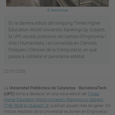
Descarregar
En la darrera edició del rànquing Times Higher
Education World University Rankings by Subject,
la UPC escala posicions als camps d'Enginyeria i
Arts i Humanitats, i es consolida en Ciències
Físiques i Ciències de la Computació, en què
passa a coliderar el panorama estatal.
22/01/2026
La
Universitat Politècnica de Catalunya - BarcelonaTech
(UPC)
torna a destacar en una nova edició del
Times
Higher Education World University Rankings by Subject
(THE WUR by Subject)
, publicat aquest mes de gener. Els
millors resultats de la Universitat es donen en Enginyeria i