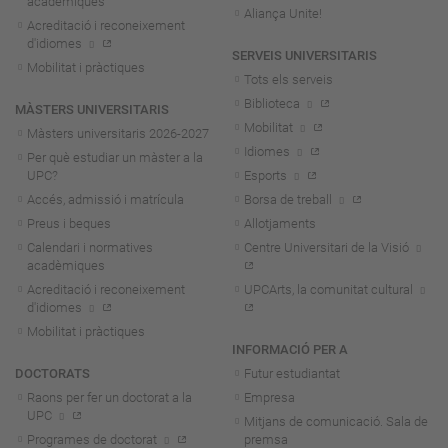
acadèmiques
Aliança Unite!
Acreditació i reconeixement
d'idiomes
SERVEIS UNIVERSITARIS
Mobilitat i pràctiques
Tots els serveis
Biblioteca
MÀSTERS UNIVERSITARIS
Mobilitat
Màsters universitaris 2026-202
7
Idiomes
Per què estudiar un màster a la
UPC?
Esports
Accés, admissió i matrícula
Borsa de treball
Preus i beques
Allotjaments
Calendari i normatives
Centre Universitari de la Visió
acadèmiques
Acreditació i reconeixement
UPCArts, la comunitat cultural
d'idiomes
Mobilitat i pràctiques
INFORMACIÓ PER A
DOCTORATS
Futur estudiantat
Raons per fer un doctorat a la
Empresa
UPC
Mitjans de comunicació. Sala de
Programes de doctorat
premsa