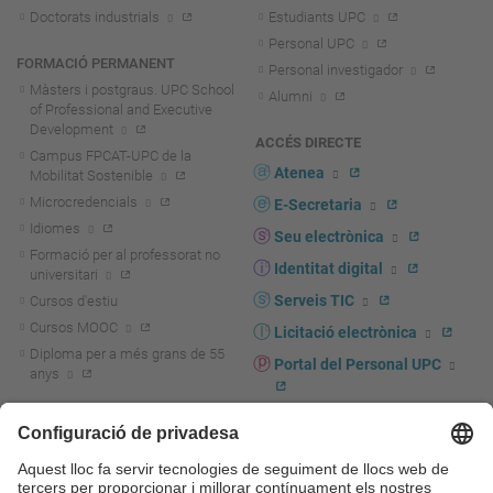
Doctorats industrials
Estudiants UPC
Personal UPC
FORMACIÓ PERMANENT
Personal investigador
Màsters i postgraus. UPC School
Alumni
of Professional and Executive
Development
ACCÉS DIRECTE
Campus FPCAT-UPC de la
Atenea
Mobilitat Sostenible
Microcredencials
E-Secretaria
Idiomes
Seu electrònica
Formació per al professorat no
Identitat digital
universitari
Serveis TIC
Cursos d'estiu
Cursos MOOC
Licitació electrònica
Diploma per a més grans de 55
Portal del Personal UPC
anys
Directori PDI i PTGAS
R+D+I
Actualitat R+D+I
Marca corporativa
La recerca a la UPC
UPCshop, marxandatge