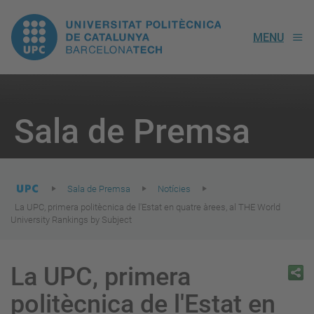
UPC.
MENU
Universitat
Politècnica
You
are
Sala de Premsa
here:
de
Catalunya
Sala de Premsa
Notícies
La UPC, primera politècnica de l'Estat en quatre àrees, al THE World
University Rankings by Subject
La UPC, primera
politècnica de l'Estat en