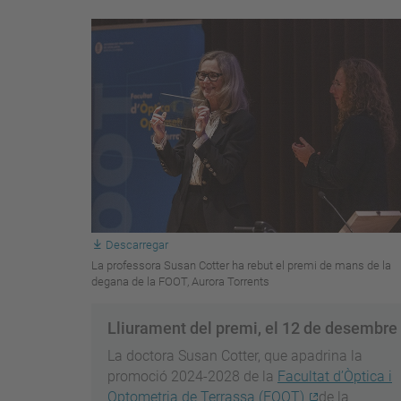
Descarregar
La professora Susan Cotter ha rebut el premi de mans de la
degana de la FOOT, Aurora Torrents
Lliurament del premi, el 12 de desembre
La doctora Susan Cotter, que apadrina la
promoció 2024-2028 de la
Facultat d’Òptica i
Optometria de Terrassa (FOOT)
de la