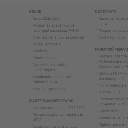
Navegació
GRAUS
DOCTORATS
Graus 2026-202
7
Raons per fer un d
Programes acadèmics de
recorregut successiu (PARS)
Programes de doc
Activitats per a futur estudiantat
Doctorats industri
Accés i admissió
FORMACIÓ PERMA
Matrícula
Màsters i postgra
Preus i beques
Professional and 
Calendari i normatives
Development
acadèmiques
Campus FPCAT-UPC
Acreditació i reconeixement
Sostenible
d'idiomes
Microcredencials
Mobilitat i pràctiques
Idiomes
Formació per al p
MÀSTERS UNIVERSITARIS
universitari
Màsters universitaris 2026-202
7
Cursos d'estiu
Per què estudiar un màster a la
Cursos MOOC
UPC?
Diploma per a mé
Accés, admissió i matrícula