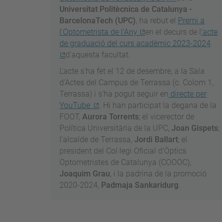
Universitat Politècnica de Catalunya -
BarcelonaTech (UPC)
, ha rebut el
Premi a
l'Optometrista de l'Any
en el decurs de l
'acte
de graduació del curs acadèmic 2023-2024
d'aquesta facultat.
L'acte s'ha fet el 12 de desembre, a la Sala
d'Actes del Campus de Terrassa (c. Colom 1,
Terrassa) i s'ha pogut seguir en
directe per
YouTube
. Hi han participat la degana de la
FOOT,
Aurora Torrents
; el vicerector de
Política Universitària de la UPC,
Joan Gispets
;
l'alcalde de Terrassa,
Jordi Ballart
; el
president del Col·legi Oficial d'Òptics
Optometristes de Catalunya (COOOC),
Joaquim Grau
, i la padrina de la promoció
2020-2024,
Padmaja Sankaridurg
.