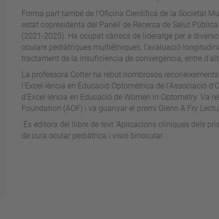
Forma part també de l'Oficina Científica de la Societat Mu
estat copresidenta del Panell de Recerca de Salut Pública i
(2021-2025). Ha ocupat càrrecs de lideratge per a diversos
oculars pediàtriques multiètniques, l'avaluació longitudinal 
tractament de la insuficiència de convergència, entre d'alt
La professora Cotter ha rebut nombrosos reconeixements 
l'Excel·lència en Educació Optomètrica de l'Associació d'O
d'Excel·lència en Educació de Women in Optometry. Va reb
Foundation (AOF) i va guanyar el premi Glenn A Fry Lectu
És editora del llibre de text 'Aplicacions clíniques dels pr
de cura ocular pediàtrica i visió binocular.