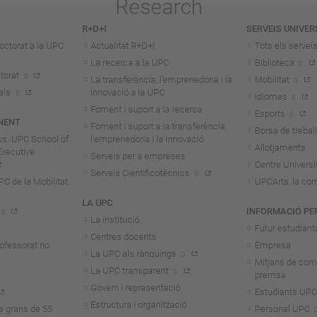
R+D+I
SERVEIS UNIVER
octorat a la UPC
Actualitat R+D+I
Tots els servei
La recerca a la UPC
Biblioteca
torat
La transferència, l'emprenedoria i la
Mobilitat
als
innovació a la UPC
Idiomes
Foment i suport a la recerca
Esports
NENT
Foment i suport a la transferència,
Borsa de treball
us. UPC School of
l'emprenedoria i la innovació
Allotjaments
Executive
Serveis per a empreses
Centre Universit
Serveis Cientificotècnics
 de la Mobilitat
UPCArts, la com
LA UPC
INFORMACIÓ PE
La institució
Futur estudiant
Centres docents
rofessorat no
Empresa
La UPC als rànquings
Mitjans de com
La UPC transparent
premsa
Govern i representació
Estudiants UPC
Estructura i organització
s grans de 55
Personal UPC