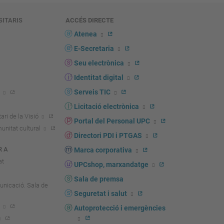
SITARIS
ACCÉS DIRECTE
s
Atenea
E-Secretaria
Seu electrònica
Identitat digital
Serveis TIC
Licitació electrònica
ari de la Visió
Portal del Personal UPC
unitat cultural
Directori PDI i PTGAS
R A
Marca corporativa
at
UPCshop, marxandatge
Sala de premsa
unicació. Sala de
Seguretat i salut
Autoprotecció i emergències