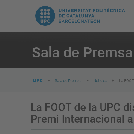
E
UPC.
N
Universitat
pr
Politècnica
You
are
Sala de Premsa
here:
de
Catalunya
Sala de Premsa
Notícies
La FOOT 
La FOOT de la UPC dis
Premi Internacional a