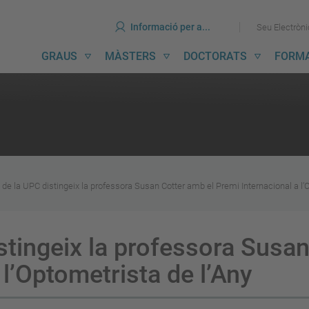
ines
Ves
Ves
Informació per a...
Seu Electròn
al
al
contingut
menú
avegació
GRAUS
MÀSTERS
DOCTORATS
FORM
incipal
de la UPC distingeix la professora Susan Cotter amb el Premi Internacional a l’O
tingeix la professora Susan
 l’Optometrista de l’Any