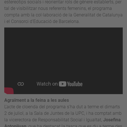
estereotips socials i reorientar rols de gènere establerts, per
tal de visibilitzar nous referents femenins, el programa
compta amb la col·laboració de la Generalitat de Catalunya
i el Consorci d’Educació de Barcelona.
Agraïment a la feina a les aules
L’acte de cloenda del programa s’ha dut a terme el dimarts
2 de juliol, a la Sala de Juntes de la UPC, i ha comptat amb
la vicerectora de Responsabilitat Social i Igualtat,
Josefina
Antonijuan
, que ha destacat la tasca que es du a terme des