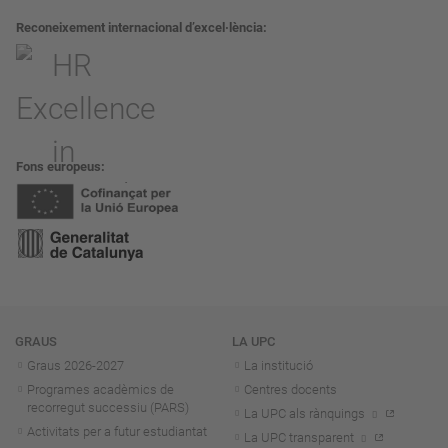
Reconeixement internacional d’excel·lència
Fons europeus
Navegació
GRAUS
LA UPC
Graus 2026-202
7
La institució
Programes acadèmics de
Centres docents
recorregut successiu (PARS)
La UPC als rànquings
Activitats per a futur estudiantat
La UPC transparent