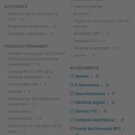
DOCTORATS
Futur estudiantat
Raons per fer un doctorat a la
Empresa
UPC
Mitjans de comunicació. Sala de
Programes de doctorat
premsa
Doctorats industrials
Estudiants UPC
Personal UPC
FORMACIÓ PERMANENT
Personal investigador
Màsters i postgraus. UPC School
Alumni
of Professional and Executive
Development
ACCÉS DIRECTE
Campus FPCAT-UPC de la
Atenea
Mobilitat Sostenible
Microcredencials
E-Secretaria
Idiomes
Seu electrònica
Formació per al professorat no
Identitat digital
universitari
Serveis TIC
Cursos d'estiu
Cursos MOOC
Licitació electrònica
Diploma per a més grans de 55
Portal del Personal UPC
anys