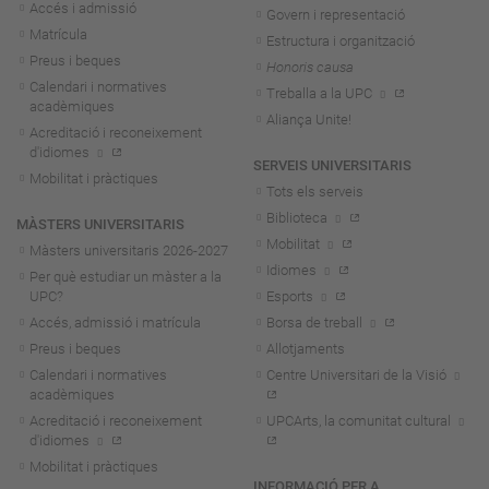
Accés i admissió
Govern i representació
Matrícula
Estructura i organització
Preus i beques
Honoris causa
Calendari i normatives
Treballa a la UPC
acadèmiques
Aliança Unite!
Acreditació i reconeixement
d'idiomes
SERVEIS UNIVERSITARIS
Mobilitat i pràctiques
Tots els serveis
Biblioteca
MÀSTERS UNIVERSITARIS
Mobilitat
Màsters universitaris 2026-202
7
Idiomes
Per què estudiar un màster a la
UPC?
Esports
Accés, admissió i matrícula
Borsa de treball
Preus i beques
Allotjaments
Calendari i normatives
Centre Universitari de la Visió
acadèmiques
Acreditació i reconeixement
UPCArts, la comunitat cultural
d'idiomes
Mobilitat i pràctiques
INFORMACIÓ PER A