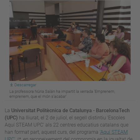
Descarregar
La professora Núria Salán ha impartit la xerrada ‘Emprenem,
emprenem, que el món s’acaba!’
La
Universitat Politècnica de Catalunya - BarcelonaTech
(UPC)
ha lliurat, el 2 de juliol, el segell distintiu ‘Escoles
Aquí STEAM UPC’ als 22 centres educatius catalans que
han format part, aquest curs, del programa
'Aquí STEAM
UPC'
, en reconeixement del compromís en la igualtat de