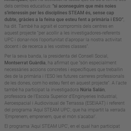
dels centres educatius:
“si aconseguim que més noies
s’interessin per les disciplines STEAM és, sense cap
dubte, gràcies a la feina que esteu fent a primària i ESO”
,
ha dit. També ha agraït el compromís dels centres en
aquest projecte “per acollir a les investigadores-referents
UPC i donar-nos l’oportunitat d’apropar la nostra activitat
docent i de recerca a les vostres classes”.
Per la seva banda, la presidenta del Consell Social,
Montserrat Guàrdia
, ha afirmat que “són especialment
necessàries accions concretes i específiques que treballin
des de la primària i l’ESO les futures carreres professionals
de les dones, com ho esteu fent en aquest projecte”. A l'acte
també ha participat la investigadora
Núria Salán
,
professora de l’Escola Superior d’Enginyeries Industrial,
Aeroespacial i Audiovisual de Terrassa (ESEIAAT) i referent
del programa 'Aquí STEAM UPC', que ha impartit la xerrada
‘Emprenem, emprenem, que el món s’acaba!’.
El programa 'Aquí STEAM UPC', en el qual han participat