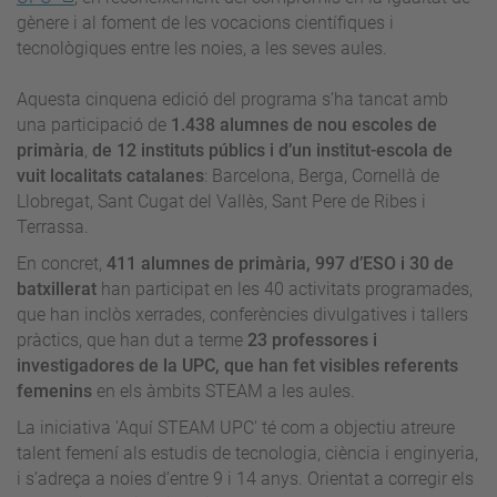
gènere i al foment de les vocacions científiques i
tecnològiques entre les noies, a les seves aules.
Aquesta cinquena edició del programa s’ha tancat amb
una participació de
1.438 alumnes de nou escoles de
primària
,
de 12 instituts públics i d’un institut-escola de
vuit localitats catalanes
: Barcelona, Berga, Cornellà de
Llobregat, Sant Cugat del Vallès, Sant Pere de Ribes i
Terrassa.
En concret,
411 alumnes de primària, 997 d’ESO i 30 de
batxillerat
han participat en les 40 activitats programades,
que han inclòs xerrades, conferències divulgatives i tallers
pràctics, que han dut a terme
23 professores i
investigadores de la UPC, que han fet visibles referents
femenins
en els àmbits STEAM a les aules.
La iniciativa 'Aquí STEAM UPC' té com a objectiu atreure
talent femení als estudis de tecnologia, ciència i enginyeria,
i s’adreça a noies d’entre 9 i 14 anys. Orientat a corregir els