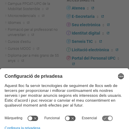
ACCÉS DIRECTE
Campus FPCAT-UPC de la
Atenea
Mobilitat Sostenible
Microcredencials
E-Secretaria
Idiomes
Seu electrònica
Formació per al professorat no
Identitat digital
universitari
Serveis TIC
Cursos d'estiu
Cursos MOOC
Licitació electrònica
Diploma per a més grans de 55
Portal del Personal UPC
anys
Directori PDI i PTGAS
R+D+I
Actualitat R+D+I
Marca corporativa
La recerca a la UPC
UPCshop, marxandatge
La transferència, l'emprenedoria i
Sala de premsa
la innovació a la UPC
Foment i suport a la recerca
Seguretat i salut
Foment i suport a la
Autoprotecció i emergències
transferència, l'emprenedoria i la
innovació