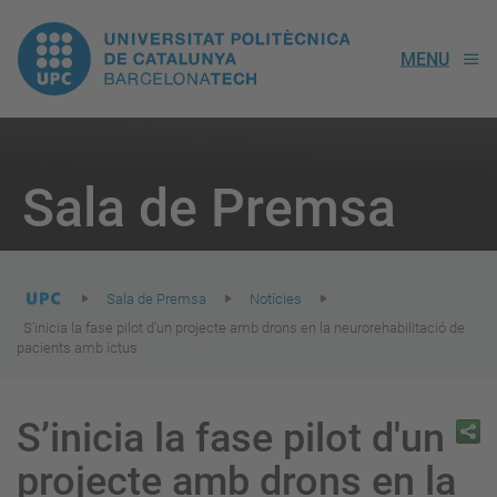
UPC.
MENU
Universitat
Politècnica
You
are
Sala de Premsa
here:
de
Catalunya
Sala de Premsa
Notícies
S’inicia la fase pilot d'un projecte amb drons en la neurorehabilitació de
pacients amb ictus
S’inicia la fase pilot d'un
projecte amb drons en la