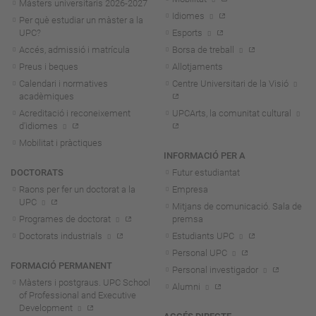
Màsters universitaris 2026-202
7
Idiomes
Per què estudiar un màster a la
UPC?
Esports
Accés, admissió i matrícula
Borsa de treball
Preus i beques
Allotjaments
Calendari i normatives
Centre Universitari de la Visió
acadèmiques
Acreditació i reconeixement
UPCArts, la comunitat cultural
d'idiomes
Mobilitat i pràctiques
INFORMACIÓ PER A
DOCTORATS
Futur estudiantat
Raons per fer un doctorat a la
Empresa
UPC
Mitjans de comunicació. Sala de
Programes de doctorat
premsa
Doctorats industrials
Estudiants UPC
Personal UPC
FORMACIÓ PERMANENT
Personal investigador
Màsters i postgraus. UPC School
Alumni
of Professional and Executive
Development