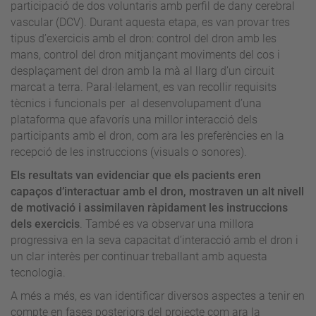
participació de dos voluntaris amb perfil de dany cerebral
vascular (DCV). Durant aquesta etapa, es van provar tres
tipus d’exercicis amb el dron: control del dron amb les
mans, control del dron mitjançant moviments del cos i
desplaçament del dron amb la mà al llarg d’un circuit
marcat a terra. Paral·lelament, es van recollir requisits
tècnics i funcionals per al desenvolupament d’una
plataforma que afavorís una millor interacció dels
participants amb el dron, com ara les preferències en la
recepció de les instruccions (visuals o sonores).
Els resultats van evidenciar que els pacients eren
capaços d’interactuar amb el dron, mostraven un alt nivell
de motivació i assimilaven ràpidament les instruccions
dels exercicis
. També es va observar una millora
progressiva en la seva capacitat d’interacció amb el dron i
un clar interès per continuar treballant amb aquesta
tecnologia.
A més a més, es van identificar diversos aspectes a tenir en
compte en fases posteriors del projecte com ara la