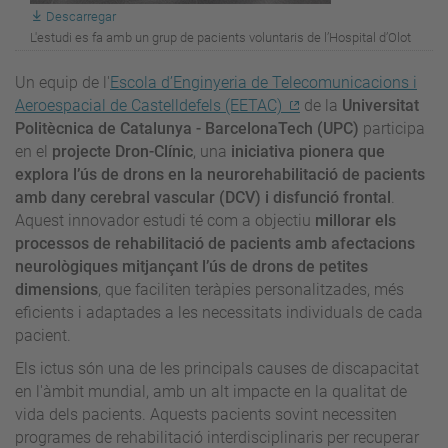
Descarregar
L'estudi es fa amb un grup de pacients voluntaris de l’Hospital d’Olot
Un equip de l'
Escola d’Enginyeria de Telecomunicacions i
Aeroespacial de Castelldefels (EETAC)
de la
Universitat
Politècnica de Catalunya - BarcelonaTech (UPC)
participa
en el
projecte Dron-Clínic
, una
iniciativa pionera que
explora l’ús de drons en la neurorehabilitació de pacients
amb dany cerebral vascular (DCV) i disfunció frontal
.
Aquest innovador estudi té com a objectiu
millorar els
processos de rehabilitació de pacients amb afectacions
neurològiques mitjançant l’ús de drons de petites
dimensions
, que faciliten teràpies personalitzades, més
eficients i adaptades a les necessitats individuals de cada
pacient.
Els ictus són una de les principals causes de discapacitat
en l'àmbit mundial, amb un alt impacte en la qualitat de
vida dels pacients. Aquests pacients sovint necessiten
programes de rehabilitació interdisciplinaris per recuperar