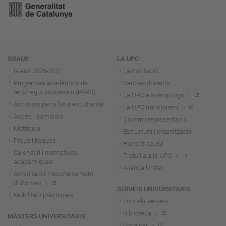
Navegació
GRAUS
LA UPC
Graus 2026-202
7
La institució
Programes acadèmics de
Centres docents
recorregut successiu (PARS)
La UPC als rànquings
Activitats per a futur estudiantat
La UPC transparent
Accés i admissió
Govern i representació
Matrícula
Estructura i organització
Preus i beques
Honoris causa
Calendari i normatives
Treballa a la UPC
acadèmiques
Aliança Unite!
Acreditació i reconeixement
d'idiomes
SERVEIS UNIVERSITARIS
Mobilitat i pràctiques
Tots els serveis
Biblioteca
MÀSTERS UNIVERSITARIS
Mobilitat