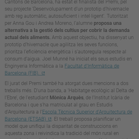
Cantons de Barcelona, ha estat el finalista del Premi, pel
seu projecte ‘Desenvolupament d’un prototip d’hivernacle
amb reg automàtic, autosuficient i intel·ligent’. Tutoritzat
per Anna Gou i Andrea Moreno, l’alumne
proposa una
alternativa a la gestió dels cultius per cobrir la demanda
actual dels aliments.
Amb aquest objectiu, ha dissenyat un
prototip d’hivernacle que agilitza les seves funcions,
prioritza l’eficiència energètica i s’autoregula respecte al
consum d’aigua. Joel Munné ha iniciat els seus estudis en
Enginyeria Informàtica a la
Facultat d'Informàtica de
Barcelona (FIB).
El jurat del Premi també ha atorgat dues mencions a dos
treballs més. D'una banda, a ‘Habitatge ecològic al Delta de
l’Ebre’, de l'estudiant
Mònica Arquès
, de l’Institut Icària de
Barcelona i que s'ha matriculat al grau en Estudis
d'Arquitectura a l’
Escola Tècnica Superior d'Arquitectura de
Barcelona (ETSAB)
. El treball proposa planificar un
model que unifiqui la disparitat de construccions en
aquesta zona i reivindica la tradició del món rural en