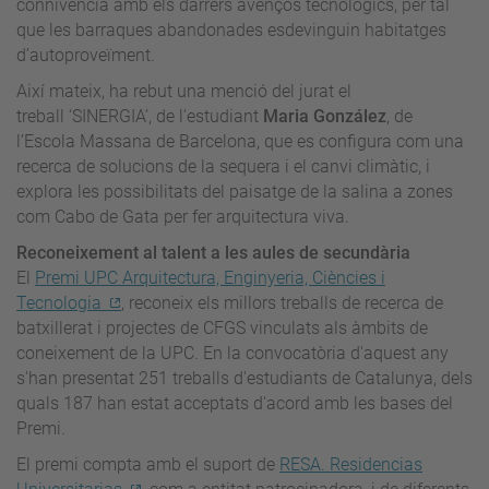
connivència amb els darrers avenços tecnològics, per tal
que les barraques abandonades esdevinguin habitatges
d’autoproveïment.
Així mateix, ha rebut una menció del jurat el
treball ‘SINERGIA’, de l'estudiant
Maria González
, de
l’Escola Massana de Barcelona, que es configura com una
recerca de solucions de la sequera i el canvi climàtic, i
explora les possibilitats del paisatge de la salina a zones
com Cabo de Gata per fer arquitectura viva.
Reconeixement al talent a les aules de secundària
El
Premi UPC Arquitectura, Enginyeria, Ciències i
Tecnologia
, reconeix els millors treballs de recerca de
batxillerat i projectes de CFGS vinculats als àmbits de
coneixement de la UPC. En la convocatòria d'aquest any
s'han presentat 251 treballs d'estudiants de Catalunya, dels
quals 187 han estat acceptats d'acord amb les bases del
Premi.
El premi compta amb el suport de
RESA. Residencias