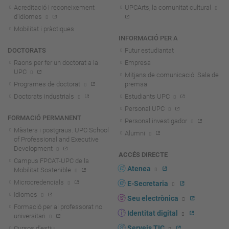
Acreditació i reconeixement
UPCArts, la comunitat cultural
d'idiomes
Mobilitat i pràctiques
INFORMACIÓ PER A
DOCTORATS
Futur estudiantat
Raons per fer un doctorat a la
Empresa
UPC
Mitjans de comunicació. Sala de
Programes de doctorat
premsa
Doctorats industrials
Estudiants UPC
Personal UPC
FORMACIÓ PERMANENT
Personal investigador
Màsters i postgraus. UPC School
Alumni
of Professional and Executive
Development
ACCÉS DIRECTE
Campus FPCAT-UPC de la
Atenea
Mobilitat Sostenible
Microcredencials
E-Secretaria
Idiomes
Seu electrònica
Formació per al professorat no
Identitat digital
universitari
Serveis TIC
Cursos d'estiu