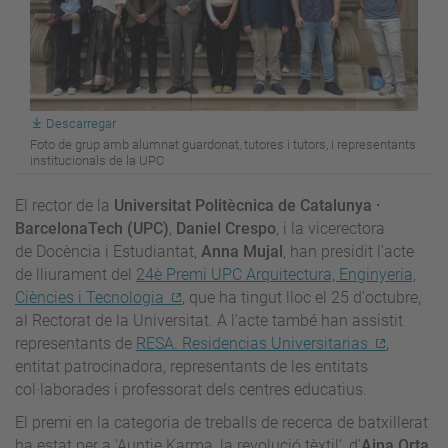
Descarregar
Foto de grup amb alumnat guardonat, tutores i tutors, i representants
institucionals de la UPC
El rector de la
Universitat Politècnica de Catalunya ·
BarcelonaTech (UPC)
,
Daniel Crespo
, i la vicerectora
de Docència i Estudiantat,
Anna Mujal
, han presidit l'acte
de lliurament del
24è Premi UPC Arquitectura, Enginyeria,
Ciències i Tecnologia
, que ha tingut lloc el 25 d'octubre,
al Rectorat de la Universitat. A l'acte també han assistit
representants de
RESA. Residencias Universitarias
,
entitat patrocinadora, representants de les en
titats
col·laborades i professorat dels centres educatius.
El premi en la categoria de treballs de recerca de batxillerat
ha estat per a 'Auntie Karma, la revolució tèxtil’, d'
Aina Orta
,