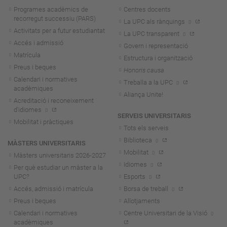
Programes acadèmics de
Centres docents
recorregut successiu (PARS)
La UPC als rànquings
Activitats per a futur estudiantat
La UPC transparent
Accés i admissió
Govern i representació
Matrícula
Estructura i organització
Preus i beques
Honoris causa
Calendari i normatives
Treballa a la UPC
acadèmiques
Aliança Unite!
Acreditació i reconeixement
d'idiomes
SERVEIS UNIVERSITARIS
Mobilitat i pràctiques
Tots els serveis
Biblioteca
MÀSTERS UNIVERSITARIS
Mobilitat
Màsters universitaris 2026-202
7
Idiomes
Per què estudiar un màster a la
UPC?
Esports
Accés, admissió i matrícula
Borsa de treball
Preus i beques
Allotjaments
Calendari i normatives
Centre Universitari de la Visió
acadèmiques