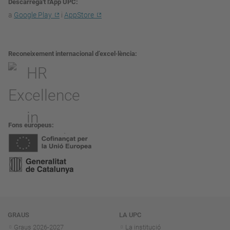
Descarrega't l'App UPC
a
Google Play
i
AppStore
Reconeixement internacional d’excel·lència
Fons europeus
Navegació
GRAUS
LA UPC
Graus 2026-202
7
La institució