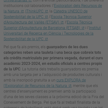
Universitarias
, com a entitat patrocinadora, i de diferents
institucions col·laboradores: l’
Exploratori dels Recursos de
la Natura
,
IThinkUPC
, la
Càtedra UNESCO de
Sostenibilitat de la UPC
,
l’
Escola Tècnica Superior
d'Arquitectura del Vallès (ETSAV)
, l’
Escola Tècnica
Superior d'Arquitectura de Barcelona (ETSAB)
i l’
Institut
Universitari de Recerca en Ciència i Tecnologies de la
Sostenibilitat de la UPC
.
Pel que fa als premis, els
guanyadors de les dues
categories reben una tauleta i una beca que cobreix tots
els crèdits matriculats per primera vegada, durant el curs
acadèmic 2023-2024, en estudis oficials a centres propis
de la UPC
. La tutoria dels treballs guanyadors es premia
amb una targeta per a l’adquisició de productes culturals i
amb la inscripció gratuïta a un
curs EXPLORA de
l’Exploratori de Recursos de la Natura
, mentre que els
centres d’ensenyament es premien amb la participació
d’una de les seves classes a la pròxima edició de la Fira del
Coneixement de Berga. Pel que fa al treball finalista de la
categoria de batxillerat, està dotat amb una tauleta i un lot