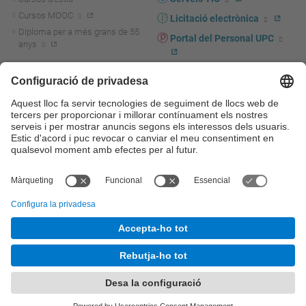
Cursos MOOC
Licitació electrònica
Diploma per a més grans de 55
Portal del Personal UPC
anys
Directori PDI i PTGAS
R+D+I
Actualitat R+D+I
Marca corporativa
La recerca a la UPC
UPCshop, marxandatge
La transferència, l'emprenedoria i
Sala de premsa
la innovació a la UPC
Foment i suport a la recerca
Seguretat i salut
Foment i suport a la
Autoprotecció i emergències
transferència, l'emprenedoria i la
innovació
Serveis per a empreses
Serveis Cientificotècnics
© UPC
Universitat Politècnica de Catalunya - BarcelonaTech
Contacte
Mapa del web
Accessibilitat
Avís legal
Configuració de privadesa