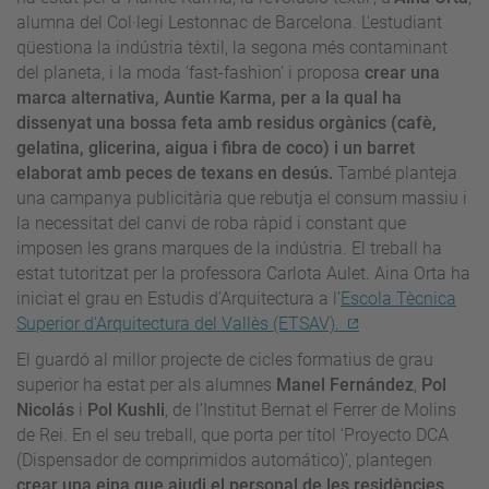
alumna del Col·legi Lestonnac de Barcelona. L'estudiant
qüestiona la indústria tèxtil, la segona més contaminant
del planeta, i la moda ‘fast-fashion’ i proposa
crear una
marca alternativa, Auntie Karma, per a la qual ha
dissenyat una bossa feta amb residus orgànics (cafè,
gelatina, glicerina, aigua i fibra de coco) i un barret
elaborat amb peces de texans en desús.
També planteja
una campanya publicitària que rebutja el consum massiu i
la necessitat del canvi de roba ràpid i constant que
imposen les grans marques de la indústria. El treball ha
estat tutoritzat per la professora Carlota Aulet. Aina Orta ha
iniciat el grau en Estudis d'Arquitectura a l’
Escola Tècnica
Superior d'Arquitectura del Vallès (ETSAV).
El guardó al millor projecte de cicles formatius de grau
superior ha estat per als alumnes
Manel Fernández
,
Pol
Nicolás
i
Pol Kushli
, de l’Institut Bernat el Ferrer de Molins
de Rei. En el seu treball, que porta per títol ‘Proyecto DCA
(Dispensador de comprimidos automático)’, plantegen
crear una eina que ajudi el personal de les residències