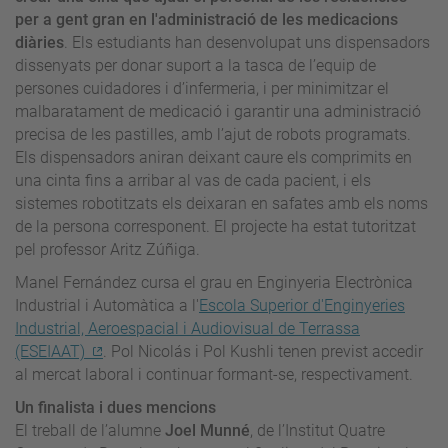
per a gent gran en l'administració de les medicacions
diàries
. Els estudiants han desenvolupat uns dispensadors
dissenyats per donar suport a la tasca de l’equip de
persones cuidadores i d’infermeria, i per minimitzar el
malbaratament de medicació i garantir una administració
precisa de les pastilles, amb l’ajut de robots programats.
Els dispensadors aniran deixant caure els comprimits en
una cinta fins a arribar al vas de cada pacient, i els
sistemes robotitzats els deixaran en safates amb els noms
de la persona corresponent. El projecte ha estat tutoritzat
pel professor Aritz Zúñiga.
Manel Fernández cursa el grau en Enginyeria Electrònica
Industrial i Automàtica a l'
Escola Superior d'Enginyeries
Industrial, Aeroespacial i Audiovisual de Terrassa
(ESEIAAT)
. Pol Nicolás i Pol Kushli tenen previst accedir
al mercat laboral i continuar formant-se, respectivament.
Un finalista i dues mencions
El treball de l’alumne
Joel Munné
, de l’Institut Quatre