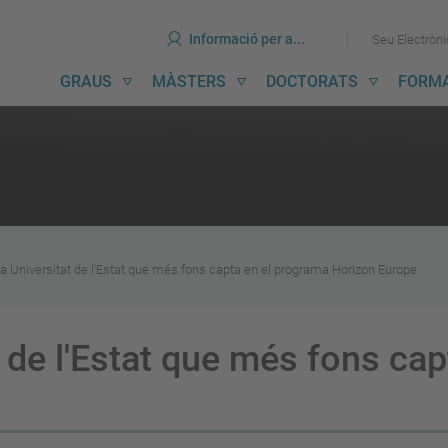
ines
Ves
Ves
Informació per a...
Seu Electròn
al
al
contingut
menú
avegació
GRAUS
MÀSTERS
DOCTORATS
FORM
incipal
la Universitat de l'Estat que més fons capta en el programa Horizon Europe
t de l'Estat que més fons ca