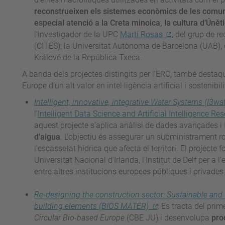
reconstrueixen els sistemes econòmics de les comun
especial atenció a la Creta minoica, la cultura d’Úněti
l'investigador de la UPC
Martí Rosas
, del grup de r
(CITES); la Universitat Autònoma de Barcelona (UAB), 
Králové de la República Txeca.
A banda dels projectes distingits per l’ERC, també destaqu
Europe d’un alt valor en intel·ligència artificial i sostenibili
Intelligent, innovative, integrative Water Systems (I3wa
l’
Intelligent Data Science and Artificial Intelligence Re
aquest projecte s’aplica anàlisi de dades avançades i 
d'aigua
. L'objectiu és assegurar un subministrament rob
l'escassetat hídrica que afecta el territori. El project
Universitat Nacional d’Irlanda, l’Institut de Delf per a 
entre altres institucions europees públiques i privades
Re-designing the construction sector: Sustainable and
building elements (BIOS MATER)
: Es tracta del prim
Circular Bio-based Europe
(CBE JU) i desenvolupa
pro