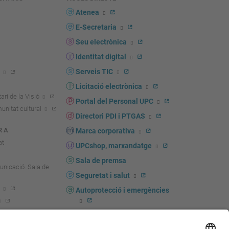
s
Atenea
E-Secretaria
Seu electrònica
Identitat digital
Serveis TIC
Licitació electrònica
ari de la Visió
Portal del Personal UPC
unitat cultural
Directori PDI i PTGAS
R A
Marca corporativa
at
UPCshop, marxandatge
Sala de premsa
unicació. Sala de
Seguretat i salut
Autoprotecció i emergències
igador