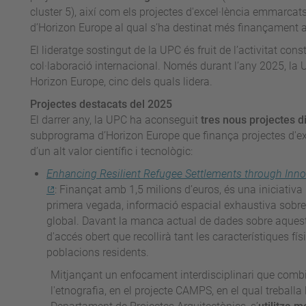
cluster 5), així com els projectes d'excel·lència emmarcat
d’Horizon Europe al qual s’ha destinat més finançament 
El lideratge sostingut de la UPC és fruit de l’activitat co
col·laboració internacional. Només durant l’any 2025, l
Horizon Europe, cinc dels quals lidera.
Projectes destacats del 2025
El darrer any, la UPC ha aconseguit
tres nous projectes d
subprograma d’Horizon Europe que finança projectes d'exc
d’un alt valor científic i tecnològic:
Enhancing Resilient Refugee Settlements through Innov
: Finançat amb 1,5 milions d’euros, és una iniciativa
primera vegada, informació espacial exhaustiva sobre
global. Davant la manca actual de dades sobre aques
d'accés obert que recollirà tant les característiques fís
poblacions residents.
Mitjançant un enfocament interdisciplinari que combina
l'etnografia, en el projecte CAMPS, en el qual treballa