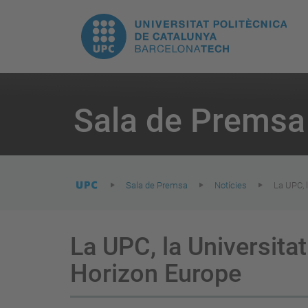
E
UPC.
N
Universitat
pr
Politècnica
You
are
Sala de Premsa
here:
de
Catalunya
Sala de Premsa
Notícies
La UPC, 
La UPC, la Universita
Horizon Europe