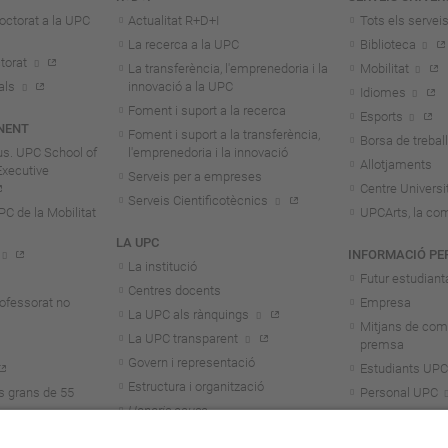
octorat a la UPC
Actualitat R+D+I
Tots els servei
La recerca a la UPC
Biblioteca
torat
La transferència, l'emprenedoria i la
Mobilitat
als
innovació a la UPC
Idiomes
Foment i suport a la recerca
Esports
NENT
Foment i suport a la transferència,
Borsa de treball
us. UPC School of
l'emprenedoria i la innovació
Allotjaments
Executive
Serveis per a empreses
Centre Universit
Serveis Cientificotècnics
 de la Mobilitat
UPCArts, la com
LA UPC
INFORMACIÓ PE
La institució
Futur estudiant
Centres docents
rofessorat no
Empresa
La UPC als rànquings
Mitjans de com
La UPC transparent
premsa
Govern i representació
Estudiants UPC
Estructura i organització
s grans de 55
Personal UPC
Honoris causa
Personal invest
Treballa a la UPC
Alumni