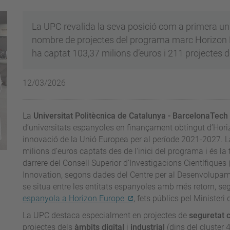
La UPC revalida la seva posició com a primera univ
nombre de projectes del programa marc Horizon E
ha captat 103,37 milions d’euros i 211 projectes de
12/03/2026
La
Universitat Politècnica de Catalunya - BarcelonaTech
d’universitats espanyoles en finançament obtingut d’Hori
innovació de la Unió Europea per al període 2021-2027. 
milions d’euros captats des de l'inici del programa i és la 
darrere del Consell Superior d’Investigacions Científiques
Innovation, segons dades del Centre per al Desenvolupame
se situa entre les entitats espanyoles amb més retorn, seg
espanyola a Horizon Europe
, fets públics pel Ministeri
La UPC destaca especialment en projectes de
seguretat ci
projectes dels
àmbits digital
i
industrial
(dins del cluster 4