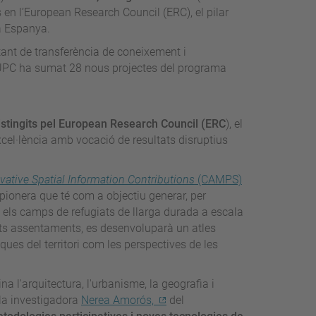
s en l’European Research Council (ERC), el pilar
a Espanya.
nstant de transferència de coneixement i
a UPC ha sumat 28 nous projectes del programa
istingits pel European Research Council (ERC
), el
el·lència amb vocació de resultats disruptius
ative Spatial Information Contributions
(CAMPS)
 pionera que té com a objectiu generar, per
 els camps de refugiats de llarga durada a escala
ts assentaments, es desenvoluparà un atles
iques del territori com les perspectives de les
 l'arquitectura, l'urbanisme, la geografia i
 la investigadora
Nerea Amorós,
del