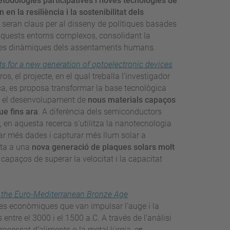
metodologies participatives i noves tecnologies de
 la resiliència i la sostenibilitat dels
te seran claus per al disseny de polítiques basades
 d'aquests entorns complexos, consolidant la
 les dinàmiques dels assentaments humans.
ds for a new generation of optoelectronic devices
, el projecte, en el qual treballa l’investigador
ca, es proposa transformar la base tecnològica
ant el desenvolupament de
nous materials capaços
ue fins ara
. A diferència dels semiconductors
en aquesta recerca s’utilitza la nanotecnologia
ar més dades i capturar més llum solar a
rta a una
nova generació de plaques solars molt
capaços de superar la velocitat i la capacitat
n the Euro-Mediterranean Bronze Age
ques econòmiques que van impulsar l’auge i la
entre el 3000 i el 1500 a.C. A través de l’anàlisi
rocessat d’aliments o la metal·lúrgia, e
s