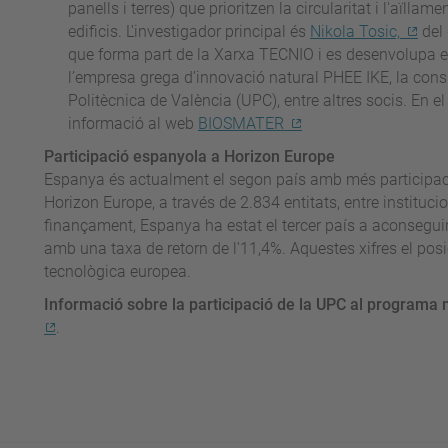
panells i terres) que prioritzen la circularitat i l'aïll
edificis. L'investigador principal és
Nikola Tosic,
del 
que forma part de la Xarxa TECNIO i es desenvolupa e
l’empresa grega d’innovació natural PHEE IKE, la consu
Politècnica de València (UPC), entre altres socis. En e
informació al web
BIOSMATER
Participació espanyola a Horizon Europe
Espanya és actualment el segon país amb més participació
Horizon Europe, a través de 2.834 entitats, entre instituc
finançament, Espanya ha estat el tercer país a aconsegui
amb una taxa de retorn de l'11,4%. Aquestes xifres el posi
tecnològica europea.
Informació sobre la participació de la UPC al programa 
.