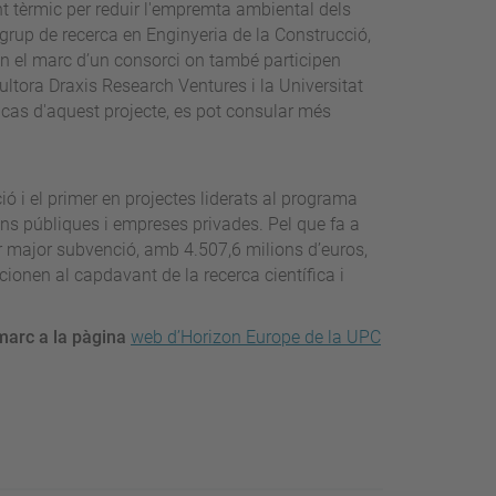
ament tèrmic per reduir l'empremta ambiental dels
grup de recerca en Enginyeria de la Construcció,
n el marc d’un consorci on també participen
ltora Draxis Research Ventures i la Universitat
l cas d'aquest projecte, es pot consular més
 i el primer en projectes liderats al programa
ions públiques i empreses privades. Pel que fa a
r major subvenció, amb 4.507,6 milions d’euros,
cionen al capdavant de la recerca científica i
marc a la pàgina
web d’Horizon Europe de la UPC