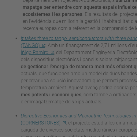
Departament de Projectes Arquitectònics, s’
utilitza 
mapatge per entendre com aquests espais influeixen en
ecosistemes i les persones
. Els resultats del projec
en l'evidència que millorin la gestió i l'habitabilitat
recerca europea com a referent en la comprensió de
It takes three to tango: semiconductors with three ban
(TANGO)
:
Amb un finançament de 2,71 milions d’euros
Íñigo Ramiro
, del Departament Enginyeria Electròni
dels dispositius electrònics i panells solars mitjanç
de gestionar l’energia de manera molt més eficient q
actuals, que funcionen amb un model de dues bandes, 
per crear una solució innovadora que permeti process
temperatura ambient. Aquest avenç podria obrir la po
més potents i econòmiques
, com també a ordinadors 
d'emmagatzematge dels xips actuals.
Disruptive Economies and Macrolithic Technologies i
(CORNERSTONES)
: el projecte estudia les dinàmi
caiguda de diverses societats mediterrànies i europees 
d’eines macrolítiques utilitzades en activitats com el p