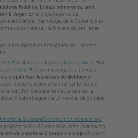
itats de l’edat del bronze primerenca, amb
ce i El Argar
. En el projecte participa
ecerca en Ciència i Tecnologia de la Sostenibilitat
com a coordinadora, i la Universitat de Hradec
en altres iniciatives finançades per l’Horizon
tat:
terS)
: Amb la investigadora
Karina Gibert,
de
search Center
com a investigadora principal,
IA per
optimitzar les xarxes de distribució
ust i sostenible, una eina vital per fer front a
e forma part d’un consorci format també per la
l’educació sobre l’aigua i la Universitat de Bordeus,
.
 functional bio-based construction products and
er projecte de la UPC dins de la
Joint Undertaking
ductes de construcció d'origen biològic
(façanes,