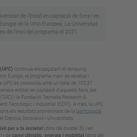
ersitat de l’Estat en captació de fons i en
urope de la Unió Europea. La Universitat
s de l’inici del programa el 2021.
 (UPC)
continua encapçalant el rànquing
zon Europe, el programa marc de recerca i
La UPC es consolida amb un total de 103,37
tercera entitat en captació d’aquests fons, per
 (CSIC) i la Fundació Tecnalia Research &
nt Tecnològic i Industrial (CDTI). A més, la UPC
ons els resultats provisionals de la
participació
 de Ciència, Innovació i Universitats.
vil per a la societat
(dins del cluster 3), i en
) i de
canvi climàtic, energia i mobilitat
(dins del