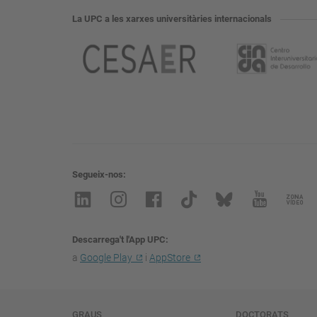
La UPC a les xarxes universitàries internacionals
Segueix-nos
Descarrega't l'App UPC
a
Google Play
i
AppStore
GRAUS
DOCTORATS