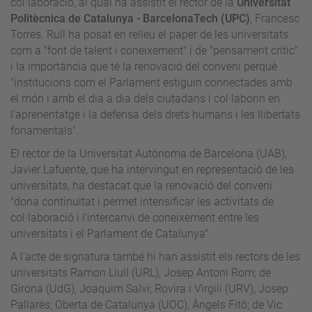
col·laboració, al qual ha assistit el rector de la
Universitat
Politècnica de Catalunya - BarcelonaTech (UPC)
, Francesc
Torres. Rull ha posat en relleu el paper de les universitats
com a "font de talent i coneixement" i de "pensament crític"
i la importància que té la renovació del conveni perquè
"institucions com el Parlament estiguin connectades amb
el món i amb el dia a dia dels ciutadans i col·laborin en
l'aprenentatge i la defensa dels drets humans i les llibertats
fonamentals".
El rector de la Universitat Autònoma de Barcelona (UAB),
Javier Lafuente, que ha intervingut en representació de les
universitats, ha destacat que la renovació del conveni
"dona continuïtat i permet intensificar les activitats de
col·laboració i l'intercanvi de coneixement entre les
universitats i el Parlament de Catalunya".
A l'acte de signatura també hi han assistit els rectors de les
universitats Ramon Llull (URL), Josep Antoni Rom; de
Girona (UdG), Joaquim Salvi; Rovira i Virgili (URV), Josep
Pallarès; Oberta de Catalunya (UOC), Àngels Fitó; de Vic