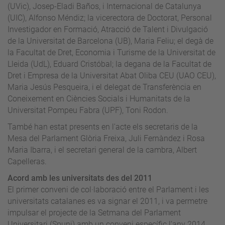
(UVic), Josep-Eladi Baños, i Internacional de Catalunya
(UIC), Alfonso Méndiz; la vicerectora de Doctorat, Personal
Investigador en Formació, Atracció de Talent i Divulgació
de la Universitat de Barcelona (UB), Maria Feliu; el degà de
la Facultat de Dret, Economia i Turisme de la Universitat de
Lleida (UdL), Eduard Cristóbal; la degana de la Facultat de
Dret i Empresa de la Universitat Abat Oliba CEU (UAO CEU),
Maria Jesús Pesqueira, i el delegat de Transferència en
Coneixement en Ciències Socials i Humanitats de la
Universitat Pompeu Fabra (UPF), Toni Rodon.
També han estat presents en l'acte els secretaris de la
Mesa del Parlament Glòria Freixa, Juli Fernàndez i Rosa
Maria Ibarra, i el secretari general de la cambra, Albert
Capelleras.
Acord amb les universitats des del 2011
El primer conveni de col·laboració entre el Parlament i les
universitats catalanes es va signar el 2011, i va permetre
impulsar el projecte de la Setmana del Parlament
Universitari (Spuni) amb un conveni específic l'any 2014.