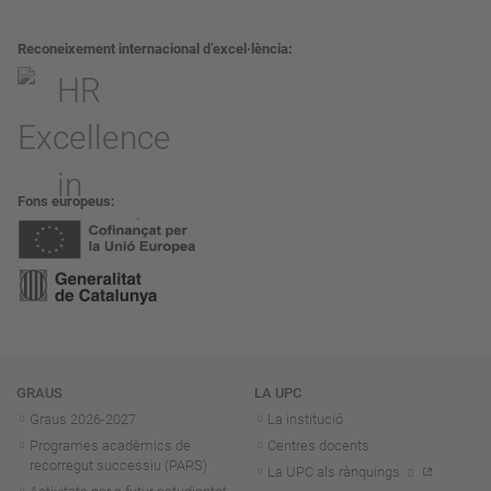
Reconeixement internacional d’excel·lència
Fons europeus
Navegació
GRAUS
LA UPC
Graus 2026-202
7
La institució
Programes acadèmics de
Centres docents
recorregut successiu (PARS)
La UPC als rànquings