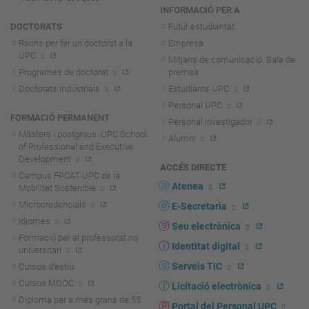
INFORMACIÓ PER A
DOCTORATS
Futur estudiantat
Raons per fer un doctorat a la
Empresa
UPC
Mitjans de comunicació. Sala de
Programes de doctorat
premsa
Doctorats industrials
Estudiants UPC
Personal UPC
FORMACIÓ PERMANENT
Personal investigador
Màsters i postgraus. UPC School
Alumni
of Professional and Executive
Development
ACCÉS DIRECTE
Campus FPCAT-UPC de la
Atenea
Mobilitat Sostenible
Microcredencials
E-Secretaria
Idiomes
Seu electrònica
Formació per al professorat no
Identitat digital
universitari
Serveis TIC
Cursos d'estiu
Cursos MOOC
Licitació electrònica
Diploma per a més grans de 55
Portal del Personal UPC