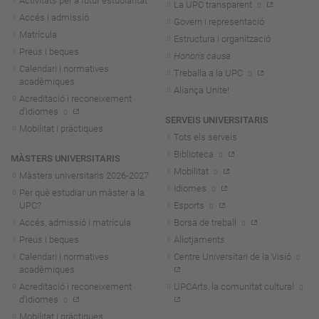
Activitats per a futur estudiantat
La UPC transparent
Accés i admissió
Govern i representació
Matrícula
Estructura i organització
Preus i beques
Honoris causa
Calendari i normatives
Treballa a la UPC
acadèmiques
Aliança Unite!
Acreditació i reconeixement
d'idiomes
SERVEIS UNIVERSITARIS
Mobilitat i pràctiques
Tots els serveis
Biblioteca
MÀSTERS UNIVERSITARIS
Mobilitat
Màsters universitaris 2026-202
7
Idiomes
Per què estudiar un màster a la
UPC?
Esports
Accés, admissió i matrícula
Borsa de treball
Preus i beques
Allotjaments
Calendari i normatives
Centre Universitari de la Visió
acadèmiques
Acreditació i reconeixement
UPCArts, la comunitat cultural
d'idiomes
Mobilitat i pràctiques