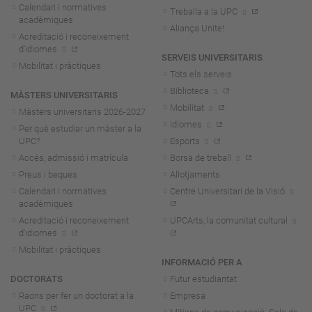
Calendari i normatives
Treballa a la UPC
acadèmiques
Aliança Unite!
Acreditació i reconeixement
d'idiomes
SERVEIS UNIVERSITARIS
Mobilitat i pràctiques
Tots els serveis
Biblioteca
MÀSTERS UNIVERSITARIS
Mobilitat
Màsters universitaris 2026-202
7
Idiomes
Per què estudiar un màster a la
UPC?
Esports
Accés, admissió i matrícula
Borsa de treball
Preus i beques
Allotjaments
Calendari i normatives
Centre Universitari de la Visió
acadèmiques
Acreditació i reconeixement
UPCArts, la comunitat cultural
d'idiomes
Mobilitat i pràctiques
INFORMACIÓ PER A
DOCTORATS
Futur estudiantat
Raons per fer un doctorat a la
Empresa
UPC