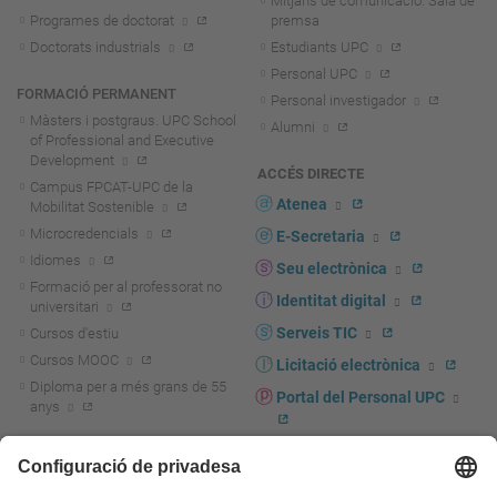
Mitjans de comunicació. Sala de
Programes de doctorat
premsa
Doctorats industrials
Estudiants UPC
Personal UPC
FORMACIÓ PERMANENT
Personal investigador
Màsters i postgraus. UPC School
Alumni
of Professional and Executive
Development
ACCÉS DIRECTE
Campus FPCAT-UPC de la
Atenea
Mobilitat Sostenible
Microcredencials
E-Secretaria
Idiomes
Seu electrònica
Formació per al professorat no
Identitat digital
universitari
Serveis TIC
Cursos d'estiu
Cursos MOOC
Licitació electrònica
Diploma per a més grans de 55
Portal del Personal UPC
anys
Directori PDI i PTGAS
R+D+I
Actualitat R+D+I
Marca corporativa