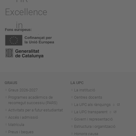
Fons europeus
Navegació
GRAUS
LA UPC
Graus 2026-202
7
La institució
Programes acadèmics de
Centres docents
recorregut successiu (PARS)
La UPC als rànquings
Activitats per a futur estudiantat
La UPC transparent
Accés i admissió
Govern i representació
Matrícula
Estructura i organització
Preus i beques
Honoris causa