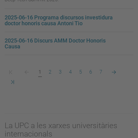
2025-06-16 Programa discursos investidura
doctor honoris causa Antoni Tio
2025-06-16 Discurs AMM Doctor Honoris
Causa
Primera
Pàgina
Pàgina
Pàgina
Pàgina
Pàgina
Pàgina
Pàgina
Pàgina
Pàgina
1
2
3
4
5
6
7
pàgina
anterior
actual
següent
Darrera
pàgina
La UPC a les xarxes universitàries
internacionals