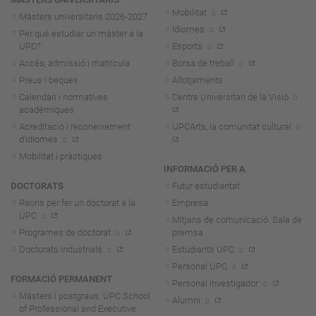
Mobilitat
Màsters universitaris 2026-202
7
Idiomes
Per què estudiar un màster a la
UPC?
Esports
Accés, admissió i matrícula
Borsa de treball
Preus i beques
Allotjaments
Calendari i normatives
Centre Universitari de la Visió
acadèmiques
Acreditació i reconeixement
UPCArts, la comunitat cultural
d'idiomes
Mobilitat i pràctiques
INFORMACIÓ PER A
DOCTORATS
Futur estudiantat
Raons per fer un doctorat a la
Empresa
UPC
Mitjans de comunicació. Sala de
Programes de doctorat
premsa
Doctorats industrials
Estudiants UPC
Personal UPC
FORMACIÓ PERMANENT
Personal investigador
Màsters i postgraus. UPC School
Alumni
of Professional and Executive