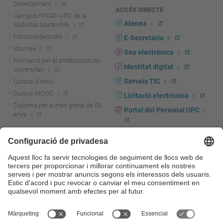
Development
ACCÉS DIRECTE
Campus FPCAT-UPC de la
Atenea
Mobilitat Sostenible
Microcredencials
E-Secretaria
Idiomes
Seu electrònica
Formació per al professorat no
Identitat digital
universitari
Serveis TIC
Cursos d'estiu
Cursos MOOC
Licitació electrònica
Diploma per a més grans de 55
Portal del Personal UPC
anys
Directori PDI i PTGAS
R+D+I
Actualitat R+D+I
Marca corporativa
La recerca a la UPC
UPCshop, marxandatge
La transferència, l'emprenedoria i
Sala de premsa
la innovació a la UPC
Foment i suport a la recerca
Seguretat i salut
Foment i suport a la
Autoprotecció i emergències
transferència, l'emprenedoria i la
innovació