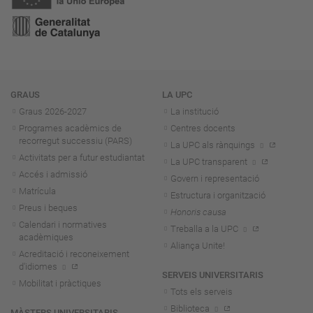
Navegació
GRAUS
LA UPC
Graus 2026-202
7
La institució
Programes acadèmics de
Centres docents
recorregut successiu (PARS)
La UPC als rànquings
Activitats per a futur estudiantat
La UPC transparent
Accés i admissió
Govern i representació
Matrícula
Estructura i organització
Preus i beques
Honoris causa
Calendari i normatives
Treballa a la UPC
acadèmiques
Aliança Unite!
Acreditació i reconeixement
d'idiomes
SERVEIS UNIVERSITARIS
Mobilitat i pràctiques
Tots els serveis
Biblioteca
MÀSTERS UNIVERSITARIS