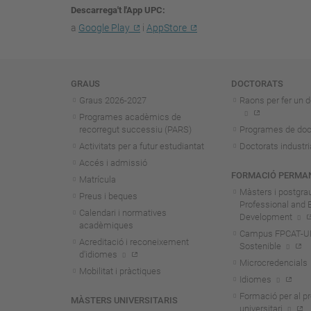
Descarrega't l'App UPC
a
Google Play
i
AppStore
Navegació
GRAUS
DOCTORATS
Graus 2026-202
7
Raons per fer un d
Programes acadèmics de
recorregut successiu (PARS)
Programes de doc
Activitats per a futur estudiantat
Doctorats industri
Accés i admissió
FORMACIÓ PERMA
Matrícula
Màsters i postgra
Preus i beques
Professional and 
Calendari i normatives
Development
acadèmiques
Campus FPCAT-UPC
Acreditació i reconeixement
Sostenible
d'idiomes
Microcredencials
Mobilitat i pràctiques
Idiomes
Formació per al p
MÀSTERS UNIVERSITARIS
universitari