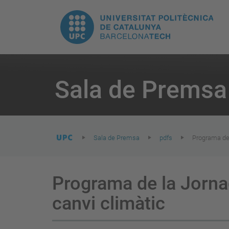
E
UPC.
N
Universitat
pr
Politècnica
You
are
Sala de Premsa
here:
de
Catalunya
Sala de Premsa
pdfs
Programa de 
Programa de la Jornad
canvi climàtic