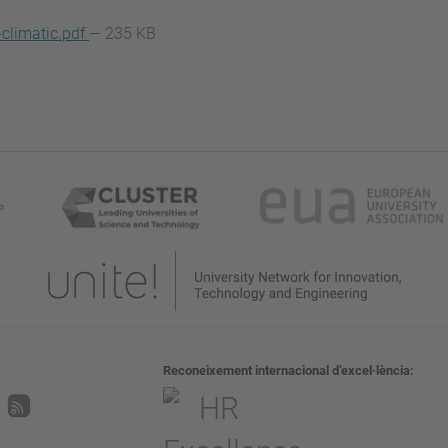
climatic.pdf
— 235 KB
Reconeixement internacional d’excel·lència