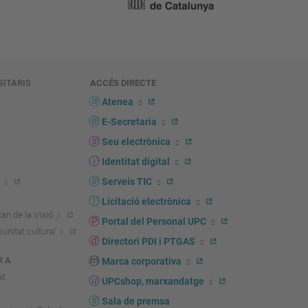
SITARIS
ACCÉS DIRECTE
s
Atenea
E-Secretaria
Seu electrònica
Identitat digital
Serveis TIC
Licitació electrònica
ari de la Visió
Portal del Personal UPC
unitat cultural
Directori PDI i PTGAS
R A
Marca corporativa
at
UPCshop, marxandatge
Sala de premsa