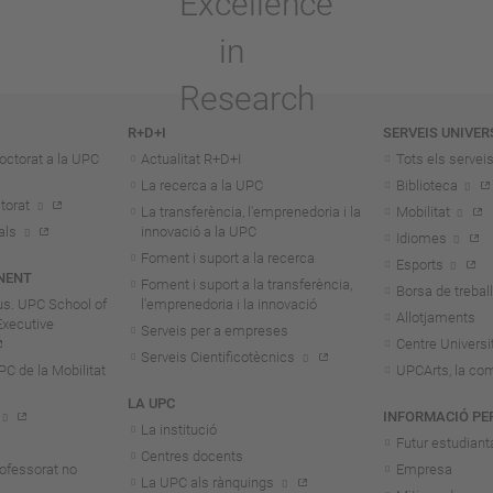
R+D+I
SERVEIS UNIVER
octorat a la UPC
Actualitat R+D+I
Tots els servei
La recerca a la UPC
Biblioteca
torat
La transferència, l'emprenedoria i la
Mobilitat
als
innovació a la UPC
Idiomes
Foment i suport a la recerca
Esports
NENT
Foment i suport a la transferència,
Borsa de treball
us. UPC School of
l'emprenedoria i la innovació
Allotjaments
Executive
Serveis per a empreses
Centre Universit
Serveis Cientificotècnics
 de la Mobilitat
UPCArts, la com
LA UPC
INFORMACIÓ PE
La institució
Futur estudiant
Centres docents
rofessorat no
Empresa
La UPC als rànquings