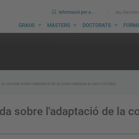
ines
Ves
Ves
Informació per a...
Seu Electròn
al
al
contingut
menú
avegació
GRAUS
MÀSTERS
DOCTORATS
FORM
incipal
la Jornada sobre l'adaptació de la costa catalana al canvi climàtic
a sobre l'adaptació de la co