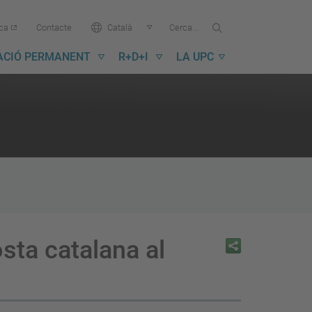
Cercar...
Cerca
Idioma:
ica
Contacte
Català
a
la
ACIÓ PERMANENT
R+D+I
LA UPC
UPC
sta catalana al