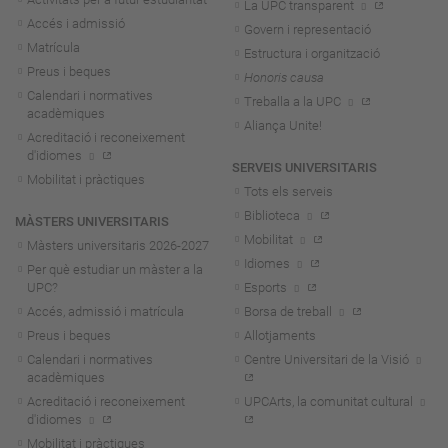
La UPC transparent
Accés i admissió
Govern i representació
Matrícula
Estructura i organització
Preus i beques
Honoris causa
Calendari i normatives
Treballa a la UPC
acadèmiques
Aliança Unite!
Acreditació i reconeixement
d'idiomes
SERVEIS UNIVERSITARIS
Mobilitat i pràctiques
Tots els serveis
Biblioteca
MÀSTERS UNIVERSITARIS
Mobilitat
Màsters universitaris 2026-202
7
Idiomes
Per què estudiar un màster a la
UPC?
Esports
Accés, admissió i matrícula
Borsa de treball
Preus i beques
Allotjaments
Calendari i normatives
Centre Universitari de la Visió
acadèmiques
Acreditació i reconeixement
UPCArts, la comunitat cultural
d'idiomes
Mobilitat i pràctiques