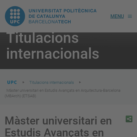
UPC.
MENU
Universitat
Titulacions
Politècnica
You
are
internacionals
here:
de
Catalunya
Titulacions internacionals
Màster universitari en Estudis Avançats en Arquitectura-Barcelona
(MBArch) (ETSAB)
Màster universitari en
Estudis Avançats en