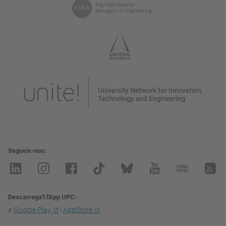
Segueix-nos
Descarrega't l'App UPC
a
Google Play
i
AppStore