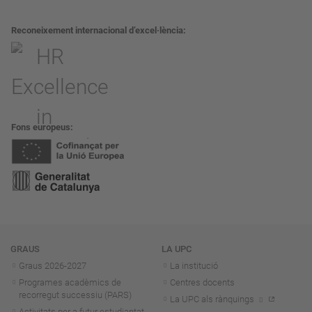
Reconeixement internacional d’excel·lència
Fons europeus
Navegació
GRAUS
LA UPC
Graus 2026-202
7
La institució
Programes acadèmics de
Centres docents
recorregut successiu (PARS)
La UPC als rànquings
Activitats per a futur estudiantat