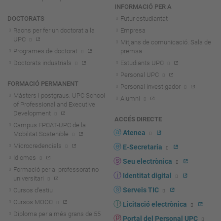
INFORMACIÓ PER A
DOCTORATS
Futur estudiantat
Raons per fer un doctorat a la
Empresa
UPC
Mitjans de comunicació. Sala de
Programes de doctorat
premsa
Doctorats industrials
Estudiants UPC
Personal UPC
FORMACIÓ PERMANENT
Personal investigador
Màsters i postgraus. UPC School
Alumni
of Professional and Executive
Development
ACCÉS DIRECTE
Campus FPCAT-UPC de la
Atenea
Mobilitat Sostenible
Microcredencials
E-Secretaria
Idiomes
Seu electrònica
Formació per al professorat no
Identitat digital
universitari
Serveis TIC
Cursos d'estiu
Cursos MOOC
Licitació electrònica
Diploma per a més grans de 55
Portal del Personal UPC