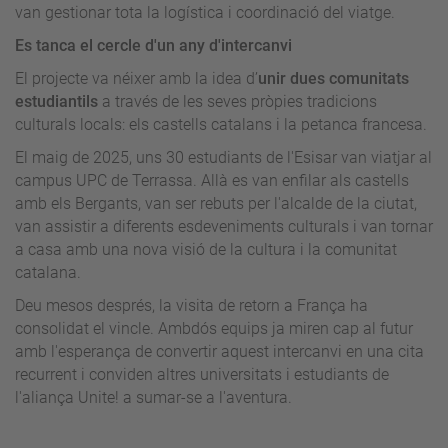
van gestionar tota la logística i coordinació del viatge.
Es tanca el cercle d'un any d'intercanvi
El projecte va néixer amb la idea d’
unir dues comunitats
estudiantils
a través de les seves pròpies tradicions
culturals locals: els castells catalans i la petanca francesa.
El maig de 2025, uns 30 estudiants de l'Esisar van viatjar al
campus UPC de Terrassa. Allà es van enfilar als castells
amb els Bergants, van ser rebuts per l'alcalde de la ciutat,
van assistir a diferents esdeveniments culturals i van tornar
a casa amb una nova visió de la cultura i la comunitat
catalana.
Deu mesos després, la visita de retorn a França ha
consolidat el vincle. Ambdós equips ja miren cap al futur
amb l'esperança de convertir aquest intercanvi en una cita
recurrent i conviden altres universitats i estudiants de
l'aliança Unite! a sumar-se a l'aventura.