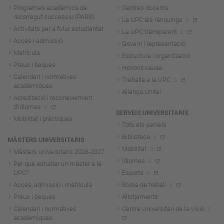
Programes acadèmics de
Centres docents
recorregut successiu (PARS)
La UPC als rànquings
Activitats per a futur estudiantat
La UPC transparent
Accés i admissió
Govern i representació
Matrícula
Estructura i organització
Preus i beques
Honoris causa
Calendari i normatives
Treballa a la UPC
acadèmiques
Aliança Unite!
Acreditació i reconeixement
d'idiomes
SERVEIS UNIVERSITARIS
Mobilitat i pràctiques
Tots els serveis
Biblioteca
MÀSTERS UNIVERSITARIS
Mobilitat
Màsters universitaris 2026-202
7
Idiomes
Per què estudiar un màster a la
UPC?
Esports
Accés, admissió i matrícula
Borsa de treball
Preus i beques
Allotjaments
Calendari i normatives
Centre Universitari de la Visió
acadèmiques