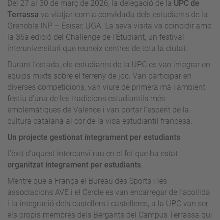
Del 27 al 30 de març de 2026, la delegació de la
UPC de
Terrassa
va viatjar com a convidada dels estudiants de la
Grenoble INP – Esisar, UGA. La seva visita va coincidir amb
la 36a edició del Challenge de l'Étudiant, un festival
interuniversitari que reuneix centres de tota la ciutat.
Durant l’estada, els estudiants de la UPC es van integrar en
equips mixts sobre el terreny de joc. Van participar en
diverses competicions, van viure de primera mà l'ambient
festiu d'una de les tradicions estudiantils més
emblemàtiques de Valence i van portar l'esperit de la
cultura catalana al cor de la vida estudiantil francesa.
Un projecte gestionat íntegrament per estudiants
L’èxit d’aquest intercanvi rau en el fet que ha estat
organitzat íntegrament per estudiants
.
Mentre que a França el Bureau des Sports i les
associacions AVE i el Cercle es van encarregar de l’acollida
i la integració dels castellers i castelleres, a la UPC van ser
els propis membres dels Bergants del Campus Terrassa qui