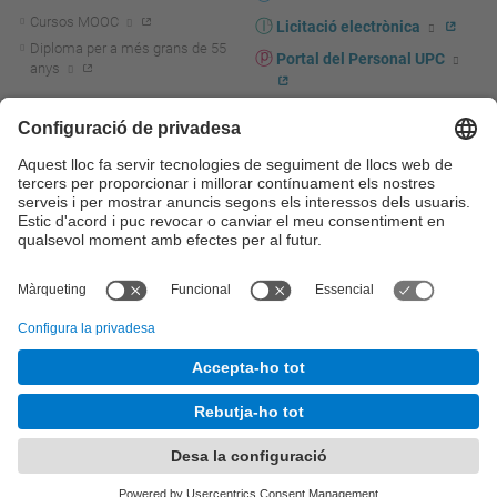
Cursos MOOC
Licitació electrònica
Diploma per a més grans de 55
Portal del Personal UPC
anys
Directori PDI i PTGAS
R+D+I
Actualitat R+D+I
Marca corporativa
La recerca a la UPC
UPCshop, marxandatge
La transferència, l'emprenedoria i
Sala de premsa
la innovació a la UPC
Foment i suport a la recerca
Seguretat i salut
Foment i suport a la
Autoprotecció i emergències
transferència, l'emprenedoria i la
innovació
Serveis per a empreses
Serveis Cientificotècnics
© UPC
Universitat Politècnica de Catalunya - BarcelonaTech
Contacte
Mapa del web
Accessibilitat
Avís legal
Configuració de privadesa