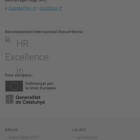
Descarrega't l'App UPC
a
Google Play
i
AppStore
Reconeixement internacional d’excel·lència
Fons europeus
Navegació
GRAUS
LA UPC
Graus 2026-202
7
La institució