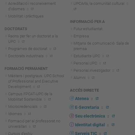
Acreditació i reconeixement
UPCArts, la comunitat cultural
d'idiomes
Mobilitat i pràctiques
INFORMACIÓ PER A
DOCTORATS
Futur estudiantat
Raons per fer un doctorat a la
Empresa
UPC
Mitjans de comunicació. Sala de
Programes de doctorat
premsa
Doctorats industrials
Estudiants UPC
Personal UPC
FORMACIÓ PERMANENT
Personal investigador
Màsters i postgraus. UPC School
Alumni
of Professional and Executive
Development
ACCÉS DIRECTE
Campus FPCAT-UPC de la
Atenea
Mobilitat Sostenible
Microcredencials
E-Secretaria
Idiomes
Seu electrònica
Formació per al professorat no
Identitat digital
universitari
Serveis TIC
Cursos d'estiu