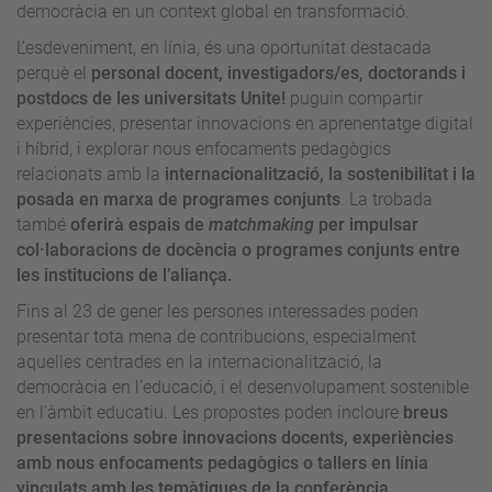
democràcia en un context global en transformació.
L’esdeveniment, en línia, és una oportunitat destacada
perquè el
personal docent, investigadors/es, doctorands i
postdocs de les universitats Unite!
puguin compartir
experiències, presentar innovacions en aprenentatge digital
i híbrid, i explorar nous enfocaments pedagògics
relacionats amb la
internacionalització, la sostenibilitat i la
posada en marxa de programes conjunts
. La trobada
també
oferirà espais de
matchmaking
per impulsar
col·laboracions de docència o programes conjunts entre
les institucions de l’aliança.
Fins al 23 de gener les persones interessades poden
presentar tota mena de contribucions, especialment
aquelles centrades en la internacionalització, la
democràcia en l’educació, i el desenvolupament sostenible
en l’àmbit educatiu. Les propostes poden incloure
breus
presentacions sobre innovacions docents, experiències
amb nous enfocaments pedagògics o tallers en línia
vinculats amb les temàtiques de la conferència.