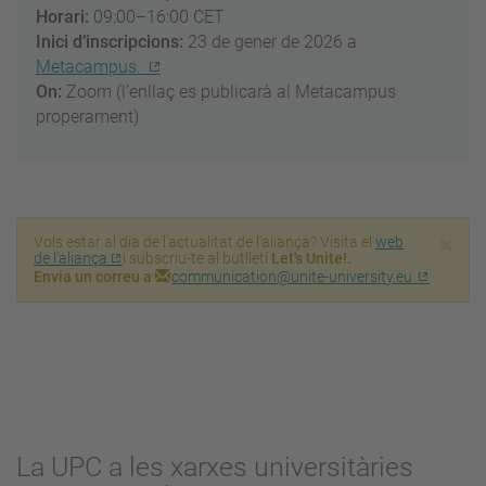
Horari:
09:00–16:00 CET
Inici d’inscripcions:
23 de gener de 2026 a
Metacampus.
On:
Zoom (l’enllaç es publicarà al Metacampus
properament)
×
Vols estar al dia de l'actualitat de l'aliança? Visita el
web
de l'aliança
i subscriu-te al butlletí
Let's Unite!.
Envia un correu a
communication@unite-university.eu
La UPC a les xarxes universitàries