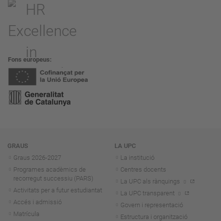
Fons europeus
Navegació
GRAUS
LA UPC
Graus 2026-202
7
La institució
Programes acadèmics de
Centres docents
recorregut successiu (PARS)
La UPC als rànquings
Activitats per a futur estudiantat
La UPC transparent
Accés i admissió
Govern i representació
Matrícula
Estructura i organització