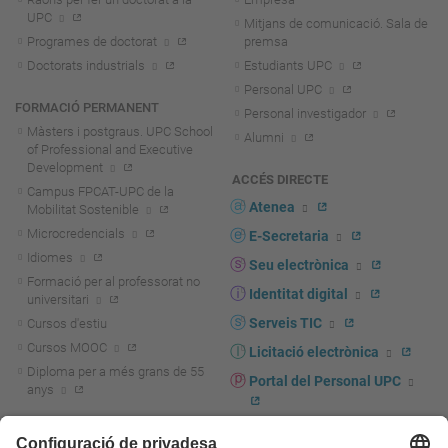
UPC
Mitjans de comunicació. Sala de
Programes de doctorat
premsa
Doctorats industrials
Estudiants UPC
Personal UPC
FORMACIÓ PERMANENT
Personal investigador
Màsters i postgraus. UPC School
Alumni
of Professional and Executive
Development
ACCÉS DIRECTE
Campus FPCAT-UPC de la
Atenea
Mobilitat Sostenible
Microcredencials
E-Secretaria
Idiomes
Seu electrònica
Formació per al professorat no
Identitat digital
universitari
Serveis TIC
Cursos d'estiu
Cursos MOOC
Licitació electrònica
Diploma per a més grans de 55
Portal del Personal UPC
anys
Directori PDI i PTGAS
R+D+I