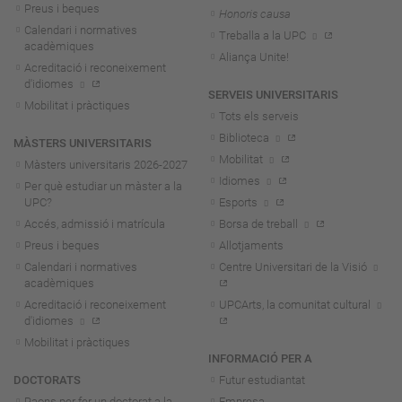
Preus i beques
Honoris causa
Calendari i normatives
Treballa a la UPC
acadèmiques
Aliança Unite!
Acreditació i reconeixement
d'idiomes
SERVEIS UNIVERSITARIS
Mobilitat i pràctiques
Tots els serveis
Biblioteca
MÀSTERS UNIVERSITARIS
Mobilitat
Màsters universitaris 2026-202
7
Idiomes
Per què estudiar un màster a la
UPC?
Esports
Accés, admissió i matrícula
Borsa de treball
Preus i beques
Allotjaments
Calendari i normatives
Centre Universitari de la Visió
acadèmiques
Acreditació i reconeixement
UPCArts, la comunitat cultural
d'idiomes
Mobilitat i pràctiques
INFORMACIÓ PER A
DOCTORATS
Futur estudiantat
Raons per fer un doctorat a la
Empresa