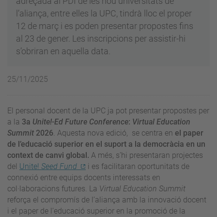
adreçada al PDI de les nou universitats de
l’aliança, entre elles la UPC, tindrà lloc el proper
12 de març i es poden presentar propostes fins
al 23 de gener. Les inscripcions per assistir-hi
s’obriran en aquella data.
25/11/2025
El personal docent de la UPC ja pot presentar propostes per
a la
3a
Unite!-Ed Future Conference
:
Virtual Education
Summit
2026
. Aquesta nova edició, se centra en
el paper
de l’educació superior en el suport a la democràcia en un
context de canvi global.
A més, s’hi presentaran projectes
del
Unite!
Seed Fund
i es facilitaran oportunitats de
connexió entre equips docents interessats en
col·laboracions futures. La
Virtual Education Summit
reforça el compromís de l’aliança amb la innovació docent
i el paper de l’educació superior en la promoció de la