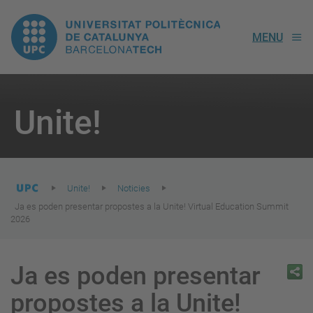
UPC.
MENU
Universitat
Politècnica
You
are
Unite!
here:
de
Catalunya
Unite!
Noticies
Ja es poden presentar propostes a la Unite! Virtual Education Summit
2026
Ja es poden presentar
propostes a la Unite!