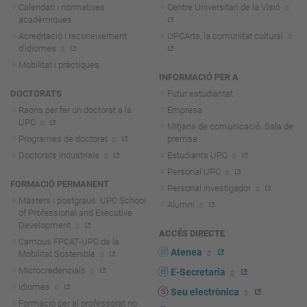
Calendari i normatives
Centre Universitari de la Visió
acadèmiques
Acreditació i reconeixement
UPCArts, la comunitat cultural
d'idiomes
Mobilitat i pràctiques
INFORMACIÓ PER A
DOCTORATS
Futur estudiantat
Raons per fer un doctorat a la
Empresa
UPC
Mitjans de comunicació. Sala de
Programes de doctorat
premsa
Doctorats industrials
Estudiants UPC
Personal UPC
FORMACIÓ PERMANENT
Personal investigador
Màsters i postgraus. UPC School
Alumni
of Professional and Executive
Development
ACCÉS DIRECTE
Campus FPCAT-UPC de la
Atenea
Mobilitat Sostenible
Microcredencials
E-Secretaria
Idiomes
Seu electrònica
Formació per al professorat no