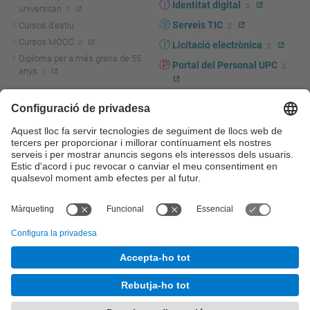
Identitat digital
universitari
Serveis TIC
Cursos d'estiu
Cursos MOOC
Licitació electrònica
Diploma per a més grans de 55
Portal del Personal UPC
anys
Directori PDI i PTGAS
R+D+I
Actualitat R+D+I
Marca corporativa
La recerca a la UPC
UPCshop, marxandatge
La transferència, l'emprenedoria i
Sala de premsa
la innovació a la UPC
Foment i suport a la recerca
Seguretat i salut
Foment i suport a la
Autoprotecció i emergències
transferència, l'emprenedoria i la
innovació
Serveis per a empreses
Serveis Cientificotècnics
© UPC
Universitat Politècnica de Catalunya - BarcelonaTech