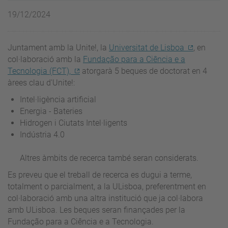
19/12/2024
Juntament amb la Unite!, la
Universitat de Lisboa
, en
col·laboració amb la
Fundação para a Ciência e a
Tecnologia (FCT),
atorgarà 5 beques de doctorat en 4
àrees clau d'Unite!:
Intel·ligència artificial
Energia - Bateries
Hidrogen i Ciutats Intel·ligents
Indústria 4.0
Altres àmbits de recerca també seran considerats.
Es preveu que el treball de recerca es dugui a terme,
totalment o parcialment, a la ULisboa, preferentment en
col·laboració amb una altra institució que ja col·labora
amb ULisboa. Les beques seran finançades per la
Fundação para a Ciência e a Tecnologia.