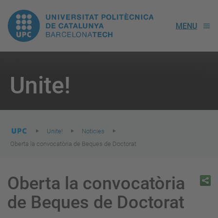
UPC.
MENU
Universitat
Politècnica
You
are
Unite!
here:
de
Catalunya
Unite!
Noticies
Oberta la convocatòria de Beques de Doctorat
Oberta la convocatòria
de Beques de Doctorat