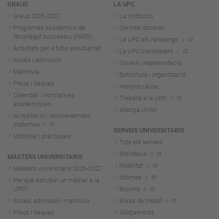
Navegació
GRAUS
LA UPC
Graus 2026-202
7
La institució
Programes acadèmics de
Centres docents
recorregut successiu (PARS)
La UPC als rànquings
Activitats per a futur estudiantat
La UPC transparent
Accés i admissió
Govern i representació
Matrícula
Estructura i organització
Preus i beques
Honoris causa
Calendari i normatives
Treballa a la UPC
acadèmiques
Aliança Unite!
Acreditació i reconeixement
d'idiomes
SERVEIS UNIVERSITARIS
Mobilitat i pràctiques
Tots els serveis
Biblioteca
MÀSTERS UNIVERSITARIS
Mobilitat
Màsters universitaris 2026-202
7
Idiomes
Per què estudiar un màster a la
UPC?
Esports
Accés, admissió i matrícula
Borsa de treball
Preus i beques
Allotjaments