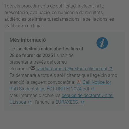
Tots els procediments de sol·licitud, incloent-hi la
presentació, avaluació, comunicació de resultats,
audiències preliminars, reclamacions i apel·lacions, es
realitzaran en línia.
Més informació
Les
sol·licituds estan obertes fins al
28 de febrer de 2025
i s'han de
presentar a través del correu
electrònic:
candidaturas.rh@reitoria.ulisboa.pt
Es demanarà a tots els sol·licitants que llegeixin amb
atenció la següent convocatòria:
Call Notice for
PhD Studentships FCT-UNITE! 2024.pdf
Més informació sobre les
beques de doctorat Unite!
ULisboa
i l'anunci a
EURAXESS.