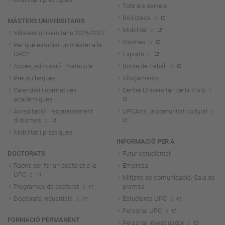
Tots els serveis
Biblioteca
MÀSTERS UNIVERSITARIS
Mobilitat
Màsters universitaris 2026-202
7
Idiomes
Per què estudiar un màster a la
UPC?
Esports
Accés, admissió i matrícula
Borsa de treball
Preus i beques
Allotjaments
Calendari i normatives
Centre Universitari de la Visió
acadèmiques
Acreditació i reconeixement
UPCArts, la comunitat cultural
d'idiomes
Mobilitat i pràctiques
INFORMACIÓ PER A
DOCTORATS
Futur estudiantat
Raons per fer un doctorat a la
Empresa
UPC
Mitjans de comunicació. Sala de
Programes de doctorat
premsa
Doctorats industrials
Estudiants UPC
Personal UPC
FORMACIÓ PERMANENT
Personal investigador