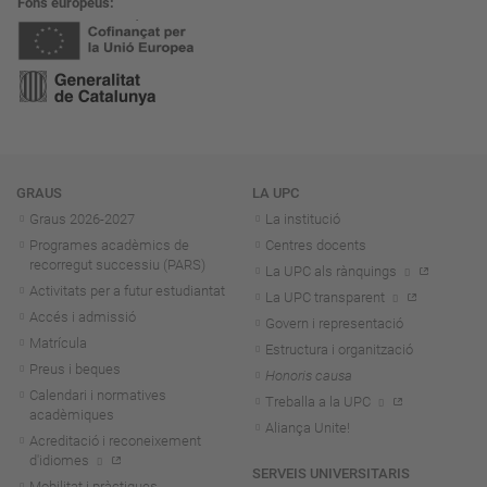
Fons europeus
Navegació
GRAUS
LA UPC
Graus 2026-202
7
La institució
Programes acadèmics de
Centres docents
recorregut successiu (PARS)
La UPC als rànquings
Activitats per a futur estudiantat
La UPC transparent
Accés i admissió
Govern i representació
Matrícula
Estructura i organització
Preus i beques
Honoris causa
Calendari i normatives
Treballa a la UPC
acadèmiques
Aliança Unite!
Acreditació i reconeixement
d'idiomes
SERVEIS UNIVERSITARIS
Mobilitat i pràctiques