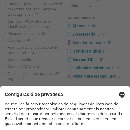
Màsters i postgraus. UPC School
Alumni
of Professional and Executive
Development
ACCÉS DIRECTE
Campus FPCAT-UPC de la
Atenea
Mobilitat Sostenible
Microcredencials
E-Secretaria
Idiomes
Seu electrònica
Formació per al professorat no
Identitat digital
universitari
Serveis TIC
Cursos d'estiu
Cursos MOOC
Licitació electrònica
Diploma per a més grans de 55
Portal del Personal UPC
anys
Directori PDI i PTGAS
R+D+I
Actualitat R+D+I
Marca corporativa
La recerca a la UPC
UPCshop, marxandatge
La transferència, l'emprenedoria i
Sala de premsa
la innovació a la UPC
Foment i suport a la recerca
Seguretat i salut