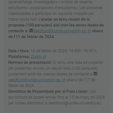
aprenentatge, investigadors i unitats de recerca,
estudiants i associacions d'estudiants). Les persones
interessades a participar en aquesta trobada per
trobar socis han d'
enviar un breu resum de la
proposta (100 paraules) així com les seves dades de
contacte a:
seedfund@unite-university.eu
abans
de l'11 de febrer de 2024.
Data i Hora:
16 de febrer de 2024, 14.00h -16.00 h.
Plataforma:
Zoom
Normes de presentació:
Si teniu una idea de projecte
per presentar, envieu un resum breu (100 paraules)
juntament amb les vostres dades de contacte a
seedfund@unite-university.eu
abans de l'11 de
febrer de 2024.
Directrius de Presentació per al Fons Llavor:
Les
sol·licituds es poden enviar fins al 15 de març de 2024
per correu electrònic a seedfund@unite-university.eu.