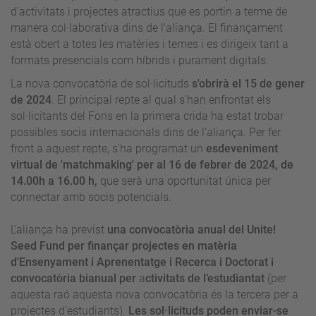
d'activitats i projectes atractius que es portin a terme de
manera col·laborativa dins de l’aliança. El finançament
està obert a totes les matèries i temes i es dirigeix tant a
formats presencials com híbrids i purament digitals.
La nova convocatòria de sol·licituds
s'obrirà el 15 de gener
de 2024
. El principal repte al qual s'han enfrontat els
sol·licitants del Fons en la primera crida ha estat trobar
possibles socis internacionals dins de l'aliança. Per fer
front a aquest repte, s'ha programat un
esdeveniment
virtual de 'matchmaking' per al 16 de febrer de 2024, de
14.00h a 16.00 h,
que serà una oportunitat única per
connectar amb socis potencials.
L’aliança ha previst
una convocatòria anual del Unite!
Seed Fund per finançar projectes en matèria
d'Ensenyament i Aprenentatge i Recerca i Doctorat i
convocatòria bianual per
a
ctivitats de l’estudiantat
(per
aquesta raó aquesta nova convocatòria és la tercera per a
projectes d’estudiants).
Les sol·licituds poden enviar-se