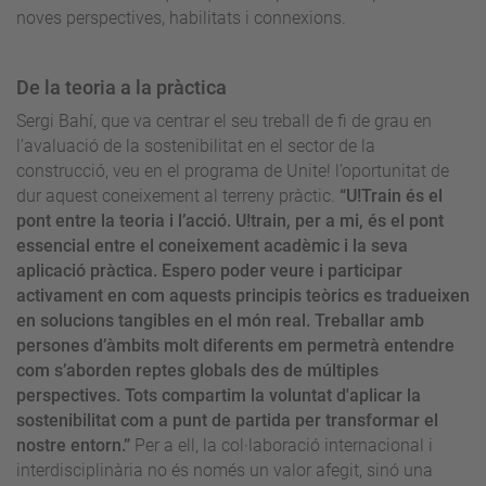
noves perspectives, habilitats i connexions.
De la teoria a la pràctica
Sergi Bahí, que va centrar el seu treball de fi de grau en
l’avaluació de la sostenibilitat en el sector de la
construcció, veu en el programa de Unite! l’oportunitat de
dur aquest coneixement al terreny pràctic.
“U!Train és el
pont entre la teoria i l’acció.
U!train, per a mi, és el pont
essencial entre el coneixement acadèmic i la seva
aplicació pràctica. Espero poder veure i participar
activament en com aquests principis teòrics es tradueixen
en solucions tangibles en el món real.
Treballar amb
persones d’àmbits molt diferents em permetrà entendre
com s’aborden reptes globals des de múltiples
perspectives. Tots compartim la voluntat d'aplicar la
sostenibilitat com a punt de partida per transformar el
nostre entorn.”
Per a ell, la col·laboració internacional i
interdisciplinària no és només un valor afegit, sinó una