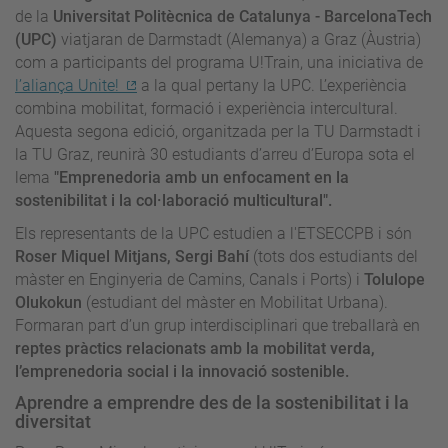
de la
Universitat Politècnica de Catalunya - BarcelonaTech
(UPC)
viatjaran de Darmstadt (Alemanya) a Graz (Àustria)
com a participants del programa U!Train, una iniciativa de
l’aliança Unite!
a la qual pertany la UPC. L’experiència
combina mobilitat, formació i experiència intercultural.
Aquesta segona edició, organitzada per la TU Darmstadt i
la TU Graz, reunirà 30 estudiants d’arreu d’Europa sota el
lema
"Emprenedoria amb un enfocament en la
sostenibilitat i la col·laboració multicultural".
Els representants de la UPC estudien a l'ETSECCPB i són
Roser Miquel Mitjans, Sergi Bahí
(tots dos estudiants del
màster en Enginyeria de Camins, Canals i Ports) i
Tolulope
Olukokun
(estudiant del màster en Mobilitat Urbana).
Formaran part d’un grup interdisciplinari que treballarà en
reptes pràctics relacionats amb la mobilitat verda,
l’emprenedoria social i la innovació sostenible.
Aprendre a emprendre des de la sostenibilitat i la
diversitat