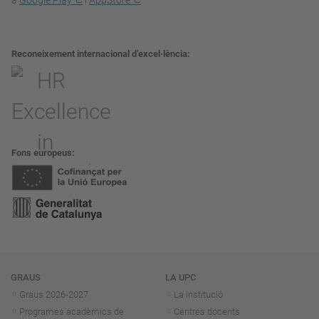
a
Google Play
i
AppStore
Reconeixement internacional d’excel·lència
Fons europeus
Navegació
GRAUS
LA UPC
Graus 2026-202
7
La institució
Programes acadèmics de
Centres docents