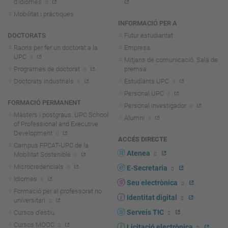
d'idiomes
Mobilitat i pràctiques
INFORMACIÓ PER A
DOCTORATS
Futur estudiantat
Raons per fer un doctorat a la
Empresa
UPC
Mitjans de comunicació. Sala de
Programes de doctorat
premsa
Doctorats industrials
Estudiants UPC
Personal UPC
FORMACIÓ PERMANENT
Personal investigador
Màsters i postgraus. UPC School
Alumni
of Professional and Executive
Development
ACCÉS DIRECTE
Campus FPCAT-UPC de la
Atenea
Mobilitat Sostenible
Microcredencials
E-Secretaria
Idiomes
Seu electrònica
Formació per al professorat no
Identitat digital
universitari
Serveis TIC
Cursos d'estiu
Cursos MOOC
Licitació electrònica