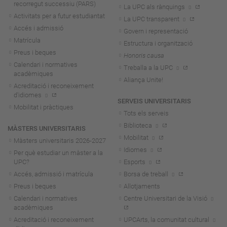
recorregut successiu (PARS)
La UPC als rànquings
Activitats per a futur estudiantat
La UPC transparent
Accés i admissió
Govern i representació
Matrícula
Estructura i organització
Preus i beques
Honoris causa
Calendari i normatives
Treballa a la UPC
acadèmiques
Aliança Unite!
Acreditació i reconeixement
d'idiomes
SERVEIS UNIVERSITARIS
Mobilitat i pràctiques
Tots els serveis
Biblioteca
MÀSTERS UNIVERSITARIS
Mobilitat
Màsters universitaris 2026-202
7
Idiomes
Per què estudiar un màster a la
UPC?
Esports
Accés, admissió i matrícula
Borsa de treball
Preus i beques
Allotjaments
Calendari i normatives
Centre Universitari de la Visió
acadèmiques
Acreditació i reconeixement
UPCArts, la comunitat cultural