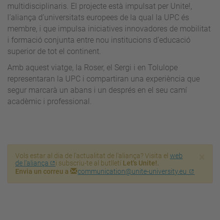
multidisciplinaris. El projecte està impulsat per Unite!,
l’aliança d’universitats europees de la qual la UPC és
membre, i que impulsa iniciatives innovadores de mobilitat
i formació conjunta entre nou institucions d’educació
superior de tot el continent.
Amb aquest viatge, la Roser, el Sergi i en Tolulope
representaran la UPC i compartiran una experiència que
segur marcarà un abans i un després en el seu camí
acadèmic i professional.
×
Vols estar al dia de l'actualitat de l'aliança? Visita el
web
de l'aliança
i subscriu-te al butlletí
Let's Unite!.
Envia un correu a
communication@unite-university.eu