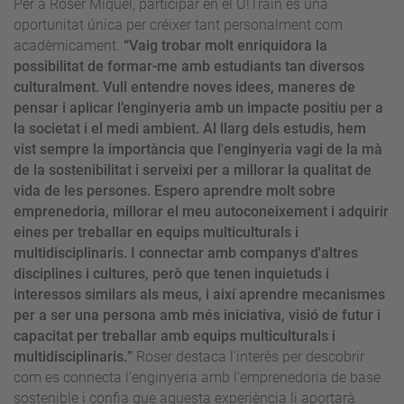
Per a Roser Miquel, participar en el U!Train és una
oportunitat única per créixer tant personalment com
acadèmicament.
“Vaig trobar molt enriquidora la
possibilitat de formar-me amb estudiants tan diversos
culturalment. Vull entendre noves idees, maneres de
pensar i aplicar l’enginyeria amb un impacte positiu per a
la societat i el medi ambient.
Al llarg dels estudis, hem
vist sempre la importància que l'enginyeria vagi de la mà
de la sostenibilitat i serveixi per a millorar la qualitat de
vida de les persones.
Espero aprendre molt sobre
emprenedoria, millorar el meu autoconeixement i adquirir
eines per treballar en equips multiculturals i
multidisciplinaris. I
connectar amb companys d'altres
disciplines i cultures, però que tenen inquietuds i
interessos similars als meus, i així aprendre mecanismes
per a ser una persona amb més iniciativa, visió de futur i
capacitat per treballar amb equips multiculturals i
multidisciplinaris.
”
Roser destaca l'interès per descobrir
com es connecta l'enginyeria amb l’emprenedoria de base
sostenible i confia que aquesta experiència li aportarà