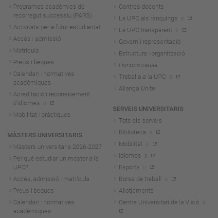
Programes acadèmics de
Centres docents
recorregut successiu (PARS)
La UPC als rànquings
Activitats per a futur estudiantat
La UPC transparent
Accés i admissió
Govern i representació
Matrícula
Estructura i organització
Preus i beques
Honoris causa
Calendari i normatives
Treballa a la UPC
acadèmiques
Aliança Unite!
Acreditació i reconeixement
d'idiomes
SERVEIS UNIVERSITARIS
Mobilitat i pràctiques
Tots els serveis
Biblioteca
MÀSTERS UNIVERSITARIS
Mobilitat
Màsters universitaris 2026-202
7
Idiomes
Per què estudiar un màster a la
UPC?
Esports
Accés, admissió i matrícula
Borsa de treball
Preus i beques
Allotjaments
Calendari i normatives
Centre Universitari de la Visió
acadèmiques