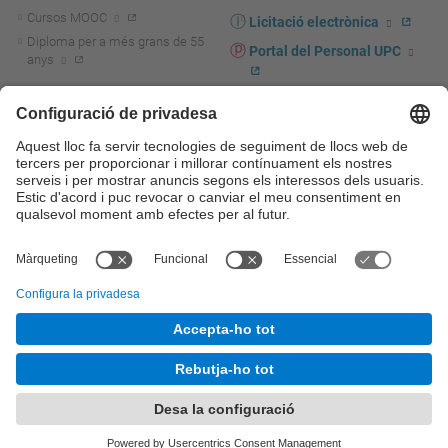
Cursos MOOC
Licitació electrònica
Diploma per a més grans de 55
Portal del Personal UPC
anys
Directori PDI i PTGAS
R+D+I
Actualitat R+D+I
Marca corporativa
La recerca a la UPC
UPCshop, marxandatge
La transferència, l'emprenedoria i
Sala de premsa
la innovació a la UPC
Foment i suport a la recerca
Seguretat i salut
Foment i suport a la
Autoprotecció i emergències
transferència, l'emprenedoria i la
innovació
Serveis per a empreses
Serveis Cientificotècnics
© UPC
Universitat Politècnica de Catalunya - BarcelonaTech
Contacte
Mapa del web
Accessibilitat
Avís legal
Configuració de privadesa