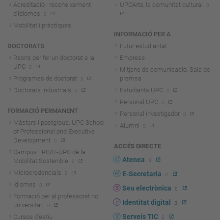
Acreditació i reconeixement
UPCArts, la comunitat cultural
d'idiomes
Mobilitat i pràctiques
INFORMACIÓ PER A
DOCTORATS
Futur estudiantat
Raons per fer un doctorat a la
Empresa
UPC
Mitjans de comunicació. Sala de
Programes de doctorat
premsa
Doctorats industrials
Estudiants UPC
Personal UPC
FORMACIÓ PERMANENT
Personal investigador
Màsters i postgraus. UPC School
Alumni
of Professional and Executive
Development
ACCÉS DIRECTE
Campus FPCAT-UPC de la
Atenea
Mobilitat Sostenible
Microcredencials
E-Secretaria
Idiomes
Seu electrònica
Formació per al professorat no
Identitat digital
universitari
Serveis TIC
Cursos d'estiu