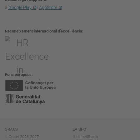
a
Google Play
i
AppStore
Reconeixement internacional d’excel·lència
Fons europeus
Navegació
GRAUS
LA UPC
Graus 2026-202
7
La institució