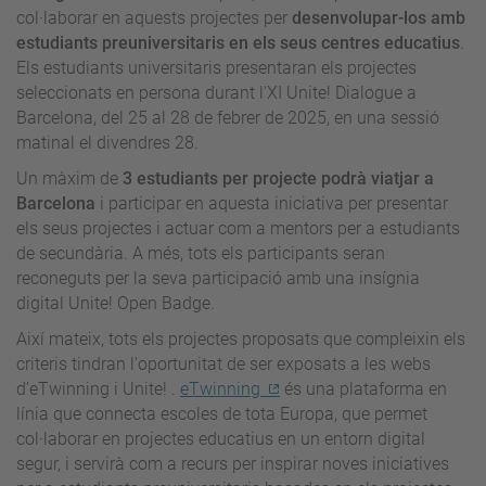
col·laborar en aquests projectes per
desenvolupar-los amb
estudiants preuniversitaris en els seus centres educatius
.
Els estudiants universitaris presentaran els projectes
seleccionats en persona durant l'XI Unite! Dialogue a
Barcelona, del 25 al 28 de febrer de 2025, en una sessió
matinal el divendres 28.
Un màxim de
3 estudiants per projecte podrà viatjar a
Barcelona
i participar en aquesta iniciativa per presentar
els seus projectes i actuar com a mentors per a estudiants
de secundària. A més, tots els participants seran
reconeguts per la seva participació amb una insígnia
digital Unite! Open Badge.
Així mateix, tots els projectes proposats que compleixin els
criteris tindran l'oportunitat de ser exposats a les webs
d’eTwinning i Unite! .
eTwinning
és una plataforma en
línia que connecta escoles de tota Europa, que permet
col·laborar en projectes educatius en un entorn digital
segur, i servirà com a recurs per inspirar noves iniciatives