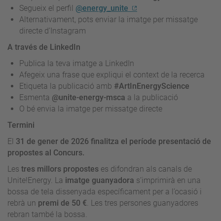
Segueix el perfil
@energy_unite
Alternativament, pots enviar la imatge per missatge
directe d’Instagram
A través de LinkedIn
Publica la teva imatge a LinkedIn
Afegeix una frase que expliqui el context de la recerca
Etiqueta la publicació amb
#ArtInEnergyScience
Esmenta
@unite-energy-msca
a la publicació
O bé envia la imatge per missatge directe
Termini
El
31 de gener de 2026 finalitza el període presentació de
propostes al Concurs.
Les
tres millors propostes
es difondran als canals de
Unite!Energy. La
imatge guanyadora
s’imprimirà en una
bossa de tela dissenyada específicament per a l’ocasió i
rebrà un
premi de 50 €
. Les tres persones guanyadores
rebran també la bossa.