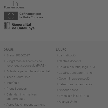
Fons europeus
Navegació
GRAUS
LA UPC
Graus 2026-202
7
La institució
Programes acadèmics de
Centres docents
recorregut successiu (PARS)
La UPC als rànquings
Activitats per a futur estudiantat
La UPC transparent
Accés i admissió
Govern i representació
Matrícula
Estructura i organització
Preus i beques
Honoris causa
Calendari i normatives
Treballa a la UPC
acadèmiques
Aliança Unite!
Acreditació i reconeixement