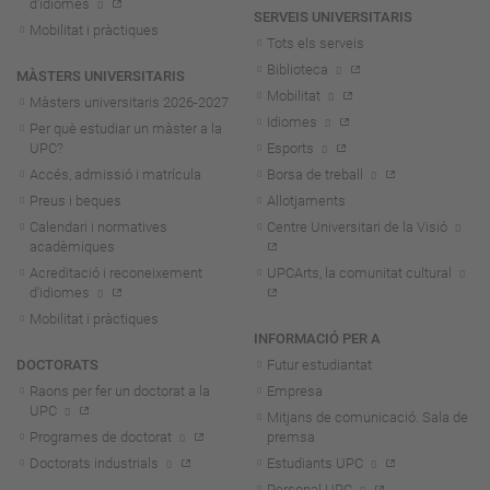
d'idiomes
SERVEIS UNIVERSITARIS
Mobilitat i pràctiques
Tots els serveis
Biblioteca
MÀSTERS UNIVERSITARIS
Mobilitat
Màsters universitaris 2026-202
7
Idiomes
Per què estudiar un màster a la
UPC?
Esports
Accés, admissió i matrícula
Borsa de treball
Preus i beques
Allotjaments
Calendari i normatives
Centre Universitari de la Visió
acadèmiques
Acreditació i reconeixement
UPCArts, la comunitat cultural
d'idiomes
Mobilitat i pràctiques
INFORMACIÓ PER A
DOCTORATS
Futur estudiantat
Raons per fer un doctorat a la
Empresa
UPC
Mitjans de comunicació. Sala de
Programes de doctorat
premsa
Doctorats industrials
Estudiants UPC
Personal UPC