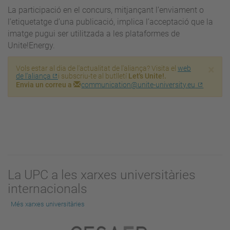
La participació en el concurs, mitjançant l’enviament o
l’etiquetatge d’una publicació, implica l’acceptació que la
imatge pugui ser utilitzada a les plataformes de
Unite!Energy.
×
Vols estar al dia de l'actualitat de l'aliança? Visita el
web
de l'aliança
i subscriu-te al butlletí
Let's Unite!.
Envia un correu a
communication@unite-university.eu
La UPC a les xarxes universitàries
internacionals
Més xarxes universitàries