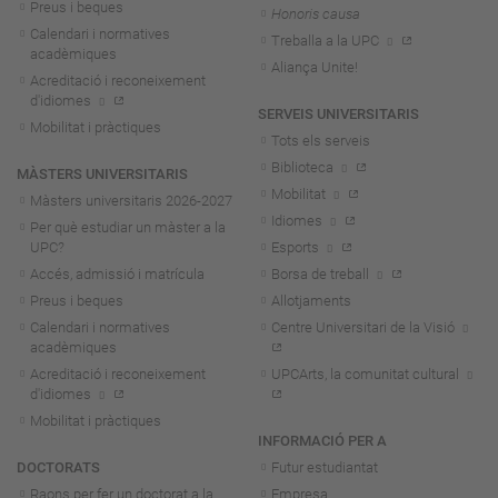
Preus i beques
Honoris causa
Calendari i normatives
Treballa a la UPC
acadèmiques
Aliança Unite!
Acreditació i reconeixement
d'idiomes
SERVEIS UNIVERSITARIS
Mobilitat i pràctiques
Tots els serveis
Biblioteca
MÀSTERS UNIVERSITARIS
Mobilitat
Màsters universitaris 2026-202
7
Idiomes
Per què estudiar un màster a la
UPC?
Esports
Accés, admissió i matrícula
Borsa de treball
Preus i beques
Allotjaments
Calendari i normatives
Centre Universitari de la Visió
acadèmiques
Acreditació i reconeixement
UPCArts, la comunitat cultural
d'idiomes
Mobilitat i pràctiques
INFORMACIÓ PER A
DOCTORATS
Futur estudiantat
Raons per fer un doctorat a la
Empresa