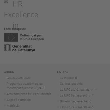
Fons europeus
Navegació
GRAUS
LA UPC
Graus 2026-202
7
La institució
Programes acadèmics de
Centres docents
recorregut successiu (PARS)
La UPC als rànquings
Activitats per a futur estudiantat
La UPC transparent
Accés i admissió
Govern i representació
Matrícula
Estructura i organització