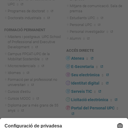
UPC
Mitjans de comunicació. Sala de
Programes de doctorat
premsa
Doctorats industrials
Estudiants UPC
Personal UPC
FORMACIÓ PERMANENT
Personal investigador
Màsters i postgraus. UPC School
Alumni
of Professional and Executive
Development
ACCÉS DIRECTE
Campus FPCAT-UPC de la
Atenea
Mobilitat Sostenible
Microcredencials
E-Secretaria
Idiomes
Seu electrònica
Formació per al professorat no
Identitat digital
universitari
Serveis TIC
Cursos d'estiu
Cursos MOOC
Licitació electrònica
Diploma per a més grans de 55
Portal del Personal UPC
anys
Directori PDI i PTGAS
R+D+I