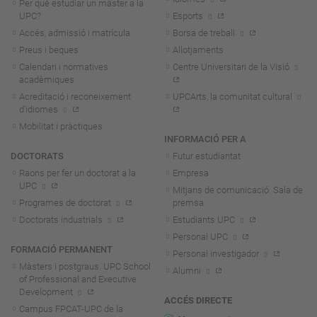
Per què estudiar un màster a la
UPC?
Esports
Accés, admissió i matrícula
Borsa de treball
Preus i beques
Allotjaments
Calendari i normatives
Centre Universitari de la Visió
acadèmiques
Acreditació i reconeixement
UPCArts, la comunitat cultural
d'idiomes
Mobilitat i pràctiques
INFORMACIÓ PER A
DOCTORATS
Futur estudiantat
Raons per fer un doctorat a la
Empresa
UPC
Mitjans de comunicació. Sala de
Programes de doctorat
premsa
Doctorats industrials
Estudiants UPC
Personal UPC
FORMACIÓ PERMANENT
Personal investigador
Màsters i postgraus. UPC School
Alumni
of Professional and Executive
Development
ACCÉS DIRECTE
Campus FPCAT-UPC de la