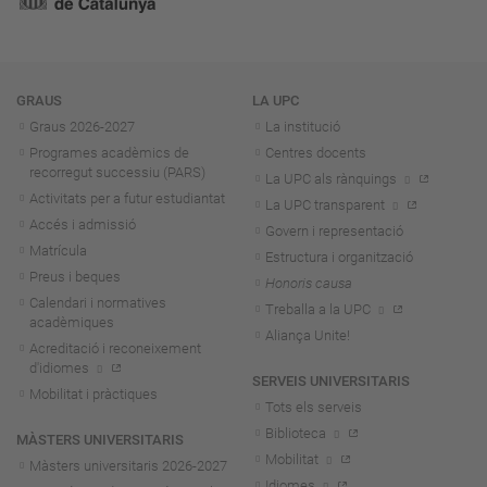
Navegació
GRAUS
LA UPC
Graus 2026-202
7
La institució
Programes acadèmics de
Centres docents
recorregut successiu (PARS)
La UPC als rànquings
Activitats per a futur estudiantat
La UPC transparent
Accés i admissió
Govern i representació
Matrícula
Estructura i organització
Preus i beques
Honoris causa
Calendari i normatives
Treballa a la UPC
acadèmiques
Aliança Unite!
Acreditació i reconeixement
d'idiomes
SERVEIS UNIVERSITARIS
Mobilitat i pràctiques
Tots els serveis
Biblioteca
MÀSTERS UNIVERSITARIS
Mobilitat
Màsters universitaris 2026-202
7
Idiomes