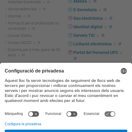
Atenea
Mobilitat Sostenible
Microcredencials
E-Secretaria
Idiomes
Seu electrònica
Formació per al professorat no
Identitat digital
universitari
Serveis TIC
Cursos d'estiu
Cursos MOOC
Licitació electrònica
Diploma per a més grans de 55
Portal del Personal UPC
anys
Directori PDI i PTGAS
R+D+I
Actualitat R+D+I
Marca corporativa
La recerca a la UPC
UPCshop, marxandatge
La transferència, l'emprenedoria i
Sala de premsa
la innovació a la UPC
Foment i suport a la recerca
Seguretat i salut
Foment i suport a la
Autoprotecció i emergències
transferència, l'emprenedoria i la
innovació
Serveis per a empreses