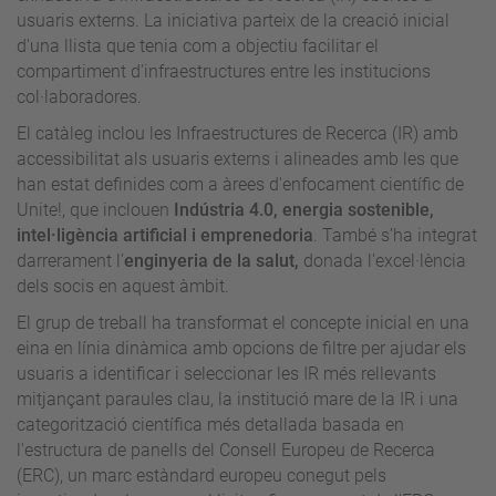
usuaris externs. La iniciativa parteix de la creació inicial
d'una llista que tenia com a objectiu facilitar el
compartiment d'infraestructures entre les institucions
col·laboradores.
El catàleg inclou les Infraestructures de Recerca (IR) amb
accessibilitat als usuaris externs i alineades amb les que
han estat definides com a àrees d'enfocament científic de
Unite!, que inclouen
Indústria 4.0, energia sostenible,
intel·ligència artificial i emprenedoria
. També s’ha integrat
darrerament l’
enginyeria de la salut,
donada l'excel·lència
dels socis en aquest àmbit.
El grup de treball ha transformat el concepte inicial en una
eina en línia dinàmica amb opcions de filtre per ajudar els
usuaris a identificar i seleccionar les IR més rellevants
mitjançant paraules clau, la institució mare de la IR i una
categorització científica més detallada basada en
l'estructura de panells del Consell Europeu de Recerca
(ERC), un marc estàndard europeu conegut pels