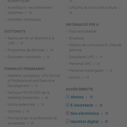
acadèmiques
Acreditació i reconeixement
UPCArts, la comunitat cultural
d'idiomes
Mobilitat i pràctiques
INFORMACIÓ PER A
DOCTORATS
Futur estudiantat
Raons per fer un doctorat a la
Empresa
UPC
Mitjans de comunicació. Sala de
Programes de doctorat
premsa
Doctorats industrials
Estudiants UPC
Personal UPC
FORMACIÓ PERMANENT
Personal investigador
Màsters i postgraus. UPC School
Alumni
of Professional and Executive
Development
ACCÉS DIRECTE
Campus FPCAT-UPC de la
Atenea
Mobilitat Sostenible
Microcredencials
E-Secretaria
Idiomes
Seu electrònica
Formació per al professorat no
Identitat digital
universitari