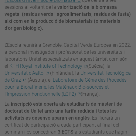
l’Escola d’Hivern sobre Biomassa
que centrarà les
sessions al voltant de la
valorització de la biomassa
vegetal (residus verds i agroalimentaris, residus de fusta)
així com en la producció de biomaterials (o materials
d’origen biològic).
L’Escola reunirà a Grenoble, Capital Verda Europea en 2022,
a personal investigador i professorat de les universitats i
laboratoris Unite! especialitzats en aquest àmbit com són
el
KTH Royal Institute of Technology
(Suècia), la
Universitat d’Aalto
(Finlàndia), la
Universitat Tecnològica
de Graz
(Àustria), el
Laboratoire de Génie des Procédés
pour la Bioraffinerie, les Matériaux Bio-sourcés et
l'Impression Fonctionnelle (LGP2)
(França).
La
inscripció està oberta als estudiants de màster i de
doctorat de Unite! amb una tarifa reduïda i totes les
activitats es desenvoluparan en anglès
. Es lliurarà un
certificat de participació a cada participant al final del
seminari i es concediran
3 ECTS
als estudiants que hagin