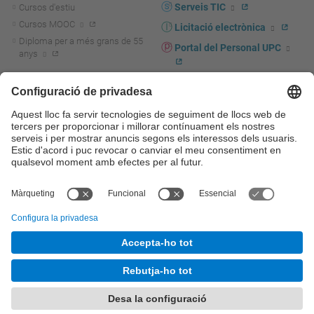
Serveis TIC
Cursos d'estiu
Cursos MOOC
Licitació electrònica
Diploma per a més grans de 55
Portal del Personal UPC
anys
Directori PDI i PTGAS
R+D+I
Actualitat R+D+I
Marca corporativa
La recerca a la UPC
UPCshop, marxandatge
La transferència, l'emprenedoria i
Sala de premsa
la innovació a la UPC
Foment i suport a la recerca
Seguretat i salut
Foment i suport a la
Autoprotecció i emergències
transferència, l'emprenedoria i la
innovació
Serveis per a empreses
Serveis Cientificotècnics
© UPC
Universitat Politècnica de Catalunya - BarcelonaTech
Contacte
Mapa del web
Accessibilitat
Avís legal