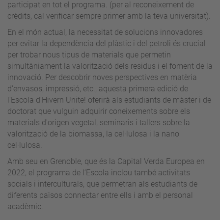
participat en tot el programa. (per al reconeixement de
crèdits, cal verificar sempre primer amb la teva universitat).
En el món actual, la necessitat de solucions innovadores
per evitar la dependència del plàstic i del petroli és crucial
per trobar nous tipus de materials que permetin
simultàniament la valorització dels residus i el foment de la
innovació. Per descobrir noves perspectives en matèria
d'envasos, impressió, etc., aquesta primera edició de
l'Escola d'Hivern Unite! oferirà als estudiants de màster i de
doctorat que vulguin adquirir coneixements sobre els
materials d'origen vegetal, seminaris i tallers sobre la
valorització de la biomassa, la cel·lulosa i la nano
cel·lulosa.
Amb seu en Grenoble, que és la Capital Verda Europea en
2022, el programa de l’Escola inclou també activitats
socials i interculturals, que permetran als estudiants de
diferents països connectar entre ells i amb el personal
acadèmic.