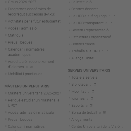
Graus 2026-202
7
La institució
Programes acadèmics de
Centres docents
recorregut successiu (PARS)
La UPC als rànquings
Activitats per a futur estudiantat
La UPC transparent
Accés i admissió
Govern i representació
Matrícula
Estructura i organització
Preus i beques
Honoris causa
Calendari i normatives
Treballa a la UPC
acadèmiques
Aliança Unite!
Acreditació i reconeixement
d'idiomes
SERVEIS UNIVERSITARIS
Mobilitat i pràctiques
Tots els serveis
Biblioteca
MÀSTERS UNIVERSITARIS
Mobilitat
Màsters universitaris 2026-202
7
Idiomes
Per què estudiar un màster a la
UPC?
Esports
Accés, admissió i matrícula
Borsa de treball
Preus i beques
Allotjaments
Calendari i normatives
Centre Universitari de la Visió