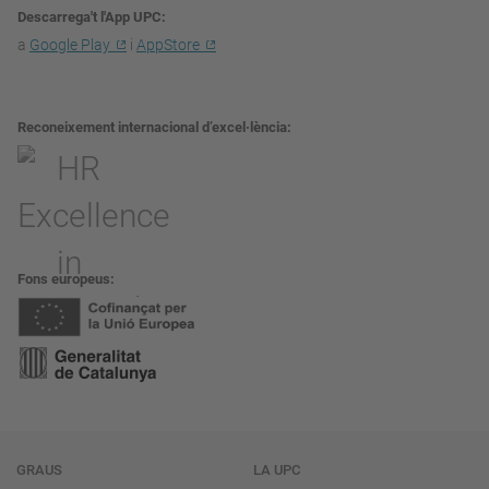
Descarrega't l'App UPC
a
Google Play
i
AppStore
Reconeixement internacional d’excel·lència
Fons europeus
Navegació
GRAUS
LA UPC