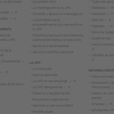
er un doctorado
Actualidad I+D+I
Todos los servi
La investigación en la UPC
Biblioteca
torado
Fomento y apoyo a la investigación
Movilidad
riales
La transferencia, el
Idiomas
emprendimiento y la innovación en
Deportes
ANENTE
la UPC
Bolsa de trabaj
ados de
Fomento y apoyo a la transferencia,
Alojamientos
nente (UPC
el emprendimiento y la innovación
Centro Universit
Servicios a las empresas
C de la
Servicios Científico-técnicos
ble
UPCArts, la com
 universitarias
LA UPC
La institución
INFORMACIÓN P
s
Centros docentes
Futuro estudia
La UPC en los ránquings
Estudiantes y p
ores de 55 años
La UPC transparente
internacional
Gobierno y representación
Medios de comu
prensa
Estructura y organización
Empresa
Servicios y vida universitaria
Estudiantes U
Honoris causa