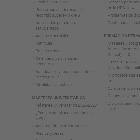
Grados 2026-2027
Razones para hac
en la UPC
Programas académicos de
recorrido sucesivo (PARS)
Programas de doc
Actividades para futuro
Doctorados indust
estudiantado
Acceso y admisión
FORMACIÓN PERM
Matrícula
Másteres y posgr
formación perma
Precios y becas
School)
Calendario y normativas
Campus FPCAT-UP
académicas
Movilidad Sosteni
Acreditación y reconocimiento de
Microcredenciales
idiomas
Movilidad y prácticas
Cursos de idioma
Cursos de verano
MÁSTERES UNIVERSITARIOS
Diploma para may
Másteres universitarios 2026-2027
¿Por qué estudiar un máster en la
UPC?
Acceso, admisión y matrícula
Precios y becas