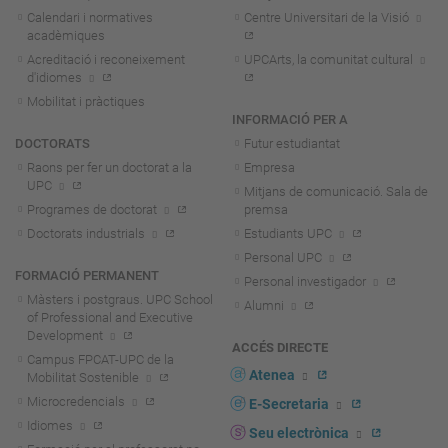
Calendari i normatives
Centre Universitari de la Visió
acadèmiques
Acreditació i reconeixement
UPCArts, la comunitat cultural
d'idiomes
Mobilitat i pràctiques
INFORMACIÓ PER A
DOCTORATS
Futur estudiantat
Raons per fer un doctorat a la
Empresa
UPC
Mitjans de comunicació. Sala de
Programes de doctorat
premsa
Doctorats industrials
Estudiants UPC
Personal UPC
FORMACIÓ PERMANENT
Personal investigador
Màsters i postgraus. UPC School
Alumni
of Professional and Executive
Development
ACCÉS DIRECTE
Campus FPCAT-UPC de la
Atenea
Mobilitat Sostenible
Microcredencials
E-Secretaria
Idiomes
Seu electrònica