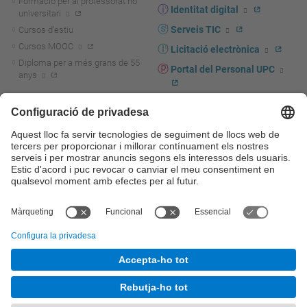
Formació per al professorat no
Identitat digital
universitari
Serveis TIC
Cursos d'estiu
Cursos MOOC
Licitació electrònica
Diploma per a més grans de 55
Portal del Personal UPC
anys
Directori PDI i PTGAS
R+D+I
Actualitat R+D+I
Marca corporativa
La recerca a la UPC
UPCshop, marxandatge
La transferència, l'emprenedoria i
Sala de premsa
la innovació a la UPC
Foment i suport a la recerca
Seguretat i salut
Foment i suport a la
Autoprotecció i emergències
transferència, l'emprenedoria i la
innovació
Serveis per a empreses
Serveis Cientificotècnics
© UPC
Universitat Politècnica de Catalunya - BarcelonaTech