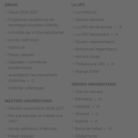
Navegació
GRAUS
LA UPC
Graus 2026-202
7
La institució
Programes acadèmics de
Centres docents
recorregut successiu (PARS)
La UPC als rànquings
Activitats per a futur estudiantat
La UPC transparent
Accés i admissió
Govern i representació
Matrícula
Estructura i organització
Preus i beques
Honoris causa
Calendari i normatives
Treballa a la UPC
acadèmiques
Aliança Unite!
Acreditació i reconeixement
d'idiomes
SERVEIS UNIVERSITARIS
Mobilitat i pràctiques
Tots els serveis
Biblioteca
MÀSTERS UNIVERSITARIS
Mobilitat
Màsters universitaris 2026-202
7
Idiomes
Per què estudiar un màster a la
UPC?
Esports
Accés, admissió i matrícula
Borsa de treball
Preus i beques
Allotjaments