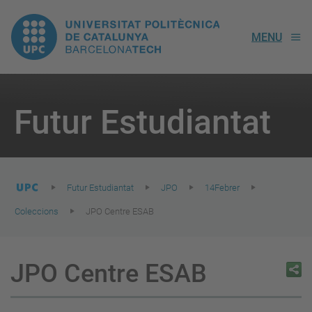
UPC.
MENU
Universitat
Politècnica
You
are
Futur Estudiantat
here:
de
Catalunya
Futur Estudiantat
JPO
14Febrer
Coleccions
JPO Centre ESAB
JPO Centre ESAB