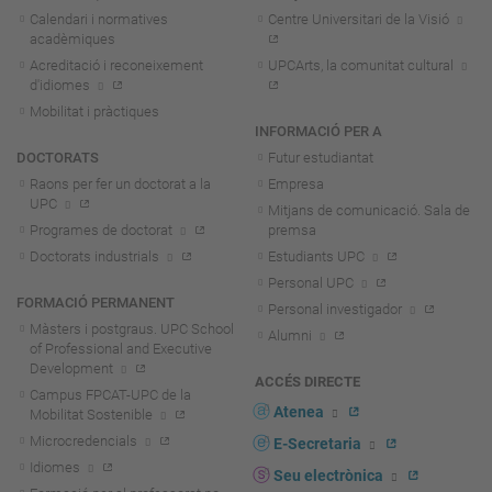
Calendari i normatives
Centre Universitari de la Visió
acadèmiques
Acreditació i reconeixement
UPCArts, la comunitat cultural
d'idiomes
Mobilitat i pràctiques
INFORMACIÓ PER A
DOCTORATS
Futur estudiantat
Raons per fer un doctorat a la
Empresa
UPC
Mitjans de comunicació. Sala de
Programes de doctorat
premsa
Doctorats industrials
Estudiants UPC
Personal UPC
FORMACIÓ PERMANENT
Personal investigador
Màsters i postgraus. UPC School
Alumni
of Professional and Executive
Development
ACCÉS DIRECTE
Campus FPCAT-UPC de la
Atenea
Mobilitat Sostenible
Microcredencials
E-Secretaria
Idiomes
Seu electrònica