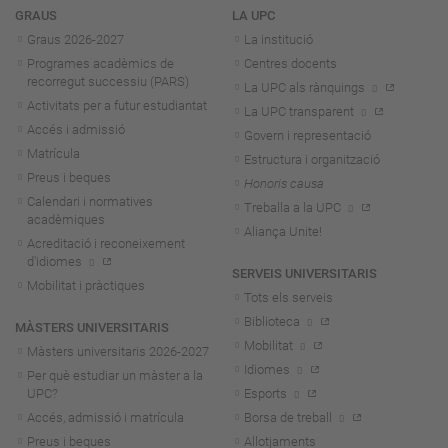
Navegació
GRAUS
LA UPC
Graus 2026-202
7
La institució
Programes acadèmics de
Centres docents
recorregut successiu (PARS)
La UPC als rànquings
Activitats per a futur estudiantat
La UPC transparent
Accés i admissió
Govern i representació
Matrícula
Estructura i organització
Preus i beques
Honoris causa
Calendari i normatives
Treballa a la UPC
acadèmiques
Aliança Unite!
Acreditació i reconeixement
d'idiomes
SERVEIS UNIVERSITARIS
Mobilitat i pràctiques
Tots els serveis
Biblioteca
MÀSTERS UNIVERSITARIS
Mobilitat
Màsters universitaris 2026-202
7
Idiomes
Per què estudiar un màster a la
UPC?
Esports
Accés, admissió i matrícula
Borsa de treball
Preus i beques
Allotjaments