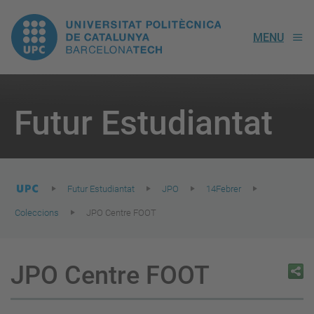
UPC.
MENU
Universitat
Politècnica
You
are
Futur Estudiantat
here:
de
Catalunya
Futur Estudiantat
JPO
14Febrer
Coleccions
JPO Centre FOOT
JPO Centre FOOT