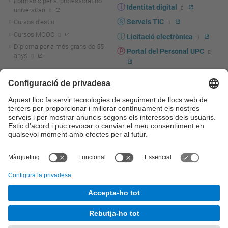
Formació per al professorat no
Identitat digital
universitari
Serveis TIC
Cursos d'estiu
Cursos MOOC
Licitació electrònica
Diploma per a més grans de 55
Portal del Personal UPC
anys
Directori PDI i PTGAS
R+D+I
Actualitat R+D+I
Marca corporativa
La recerca a la UPC
UPCshop, marxandatge
La transferència, l'emprenedoria i
Sala de premsa
la innovació a la UPC
Foment i suport a la recerca
Seguretat i salut
Foment i suport a la
Autoprotecció i emergències
transferència, l'emprenedoria i la
innovació
Serveis per a empreses
Serveis Cientificotècnics
© UPC
Universitat Politècnica de Catalunya - BarcelonaTech