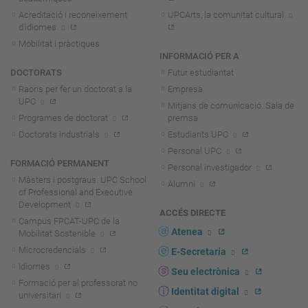
Acreditació i reconeixement
UPCArts, la comunitat cultural
d'idiomes
Mobilitat i pràctiques
INFORMACIÓ PER A
DOCTORATS
Futur estudiantat
Raons per fer un doctorat a la
Empresa
UPC
Mitjans de comunicació. Sala de
Programes de doctorat
premsa
Doctorats industrials
Estudiants UPC
Personal UPC
FORMACIÓ PERMANENT
Personal investigador
Màsters i postgraus. UPC School
Alumni
of Professional and Executive
Development
ACCÉS DIRECTE
Campus FPCAT-UPC de la
Atenea
Mobilitat Sostenible
Microcredencials
E-Secretaria
Idiomes
Seu electrònica
Formació per al professorat no
Identitat digital
universitari