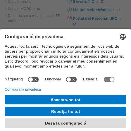
Serveis TIC
Cursos d'estiu
Cursos MOOC
Licitació electrònica
Diploma per a més grans de 55
Portal del Personal UPC
anys
Directori PDI i PTGAS
R+D+I
Actualitat R+D+I
Marca corporativa
La recerca a la UPC
UPCshop, marxandatge
La transferència, l'emprenedoria i
Sala de premsa
la innovació a la UPC
Foment i suport a la recerca
Seguretat i salut
Foment i suport a la
Autoprotecció i emergències
transferència, l'emprenedoria i la
innovació
Serveis per a empreses
Serveis Cientificotècnics
© UPC
Universitat Politècnica de Catalunya - BarcelonaTech
Contacte
Mapa del web
Accessibilitat
Avís legal