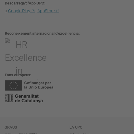
Descarrega't l'App UPC
a
Google Play
i
AppStore
Reconeixement internacional d’excel·lència
Fons europeus
Navegació
GRAUS
LA UPC