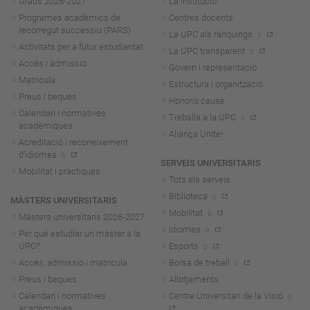
Graus 2026-202
7
La institució
Programes acadèmics de
Centres docents
recorregut successiu (PARS)
La UPC als rànquings
Activitats per a futur estudiantat
La UPC transparent
Accés i admissió
Govern i representació
Matrícula
Estructura i organització
Preus i beques
Honoris causa
Calendari i normatives
Treballa a la UPC
acadèmiques
Aliança Unite!
Acreditació i reconeixement
d'idiomes
SERVEIS UNIVERSITARIS
Mobilitat i pràctiques
Tots els serveis
Biblioteca
MÀSTERS UNIVERSITARIS
Mobilitat
Màsters universitaris 2026-202
7
Idiomes
Per què estudiar un màster a la
UPC?
Esports
Accés, admissió i matrícula
Borsa de treball
Preus i beques
Allotjaments
Calendari i normatives
Centre Universitari de la Visió
acadèmiques