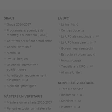
Navegació
GRAUS
LA UPC
Graus 2026-202
7
La institució
Programes acadèmics de
Centres docents
recorregut successiu (PARS)
La UPC als rànquings
Activitats per a futur estudiantat
La UPC transparent
Accés i admissió
Govern i representació
Matrícula
Estructura i organització
Preus i beques
Honoris causa
Calendari i normatives
Treballa a la UPC
acadèmiques
Aliança Unite!
Acreditació i reconeixement
d'idiomes
SERVEIS UNIVERSITARIS
Mobilitat i pràctiques
Tots els serveis
Biblioteca
MÀSTERS UNIVERSITARIS
Mobilitat
Màsters universitaris 2026-202
7
Idiomes
Per què estudiar un màster a la