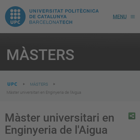
UPC.
MENU
Universitat
Politècnica
You
are
MÀSTERS
here:
de
Catalunya
MÀSTERS
Màster universitari en Enginyeria de l'Aigua
Màster universitari en
Enginyeria de l'Aigua