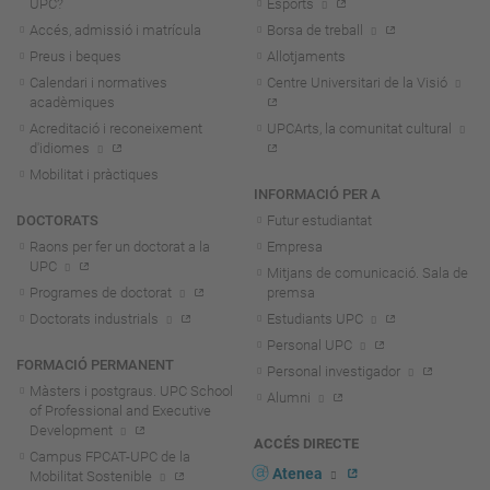
UPC?
Esports
Accés, admissió i matrícula
Borsa de treball
Preus i beques
Allotjaments
Calendari i normatives
Centre Universitari de la Visió
acadèmiques
Acreditació i reconeixement
UPCArts, la comunitat cultural
d'idiomes
Mobilitat i pràctiques
INFORMACIÓ PER A
DOCTORATS
Futur estudiantat
Raons per fer un doctorat a la
Empresa
UPC
Mitjans de comunicació. Sala de
Programes de doctorat
premsa
Doctorats industrials
Estudiants UPC
Personal UPC
FORMACIÓ PERMANENT
Personal investigador
Màsters i postgraus. UPC School
Alumni
of Professional and Executive
Development
ACCÉS DIRECTE
Campus FPCAT-UPC de la
Atenea
Mobilitat Sostenible