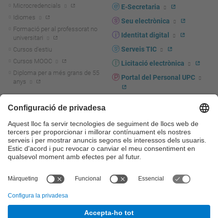
Microcredencials
E-Secretaria
Idiomes
Seu electrònica
Formació per al professorat no
Identitat digital
universitari
Serveis TIC
Cursos d'estiu
Cursos MOOC
Licitació electrònica
Diploma per a més grans de 55
Portal del Personal UPC
anys
Directori PDI i PTGAS
R+D+I
Actualitat R+D+I
Marca corporativa
La recerca a la UPC
UPCshop, marxandatge
La transferència, l'emprenedoria i
Sala de premsa
la innovació a la UPC
Foment i suport a la recerca
Seguretat i salut
Foment i suport a la
Autoprotecció i emergències
transferència, l'emprenedoria i la
innovació
Serveis per a empreses
Serveis Cientificotècnics