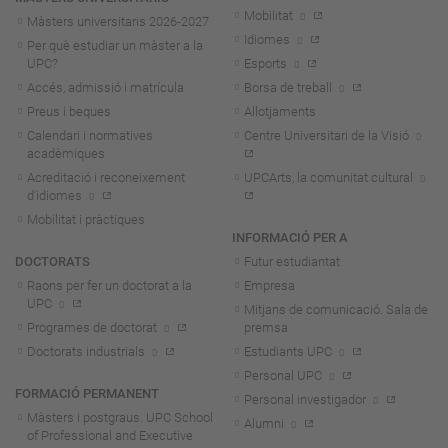
Mobilitat
Màsters universitaris 2026-202
7
Idiomes
Per què estudiar un màster a la
UPC?
Esports
Accés, admissió i matrícula
Borsa de treball
Preus i beques
Allotjaments
Calendari i normatives
Centre Universitari de la Visió
acadèmiques
Acreditació i reconeixement
UPCArts, la comunitat cultural
d'idiomes
Mobilitat i pràctiques
INFORMACIÓ PER A
DOCTORATS
Futur estudiantat
Raons per fer un doctorat a la
Empresa
UPC
Mitjans de comunicació. Sala de
Programes de doctorat
premsa
Doctorats industrials
Estudiants UPC
Personal UPC
FORMACIÓ PERMANENT
Personal investigador
Màsters i postgraus. UPC School
Alumni
of Professional and Executive