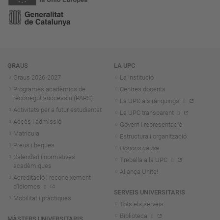
Navegació
GRAUS
LA UPC
Graus 2026-202
7
La institució
Programes acadèmics de
Centres docents
recorregut successiu (PARS)
La UPC als rànquings
Activitats per a futur estudiantat
La UPC transparent
Accés i admissió
Govern i representació
Matrícula
Estructura i organització
Preus i beques
Honoris causa
Calendari i normatives
Treballa a la UPC
acadèmiques
Aliança Unite!
Acreditació i reconeixement
d'idiomes
SERVEIS UNIVERSITARIS
Mobilitat i pràctiques
Tots els serveis
Biblioteca
MÀSTERS UNIVERSITARIS