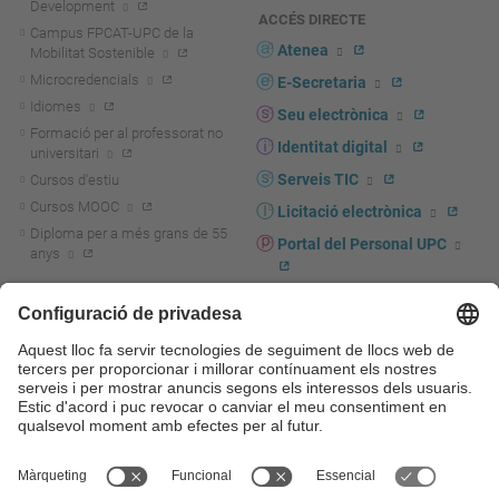
Development
ACCÉS DIRECTE
Campus FPCAT-UPC de la
Atenea
Mobilitat Sostenible
Microcredencials
E-Secretaria
Idiomes
Seu electrònica
Formació per al professorat no
Identitat digital
universitari
Serveis TIC
Cursos d'estiu
Cursos MOOC
Licitació electrònica
Diploma per a més grans de 55
Portal del Personal UPC
anys
Directori PDI i PTGAS
R+D+I
Actualitat R+D+I
Marca corporativa
La recerca a la UPC
UPCshop, marxandatge
La transferència, l'emprenedoria i
Sala de premsa
la innovació a la UPC
Foment i suport a la recerca
Seguretat i salut
Foment i suport a la
Autoprotecció i emergències
transferència, l'emprenedoria i la
innovació