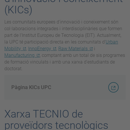
(KICs)
Les comunitats europees d'innovació i coneixement són
col·laboracions integrades i interdisciplinàries que formen
part de l'Institut Europeu de Tecnologia (EIT). Actualment,
la UPC té participació directa en les comunitats d'
Urban
Mobility
,
InnoEnergy
,
Raw Materials
i
Manufacturing
, comptant amb un total de sis programes
de formació vinculats i amb una xarxa d'estudiants de
doctorat.
Pàgina KICs UPC
Xarxa TECNIO de
proveïdors tecnològics