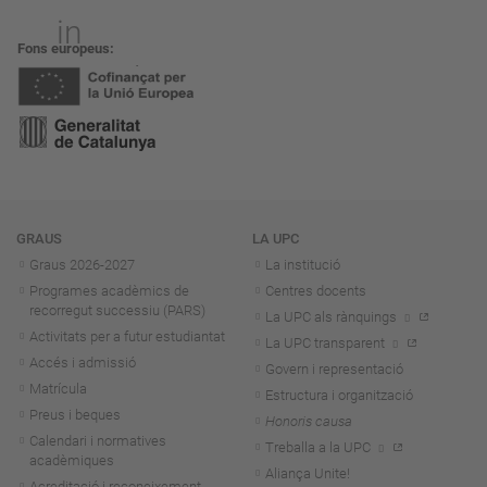
Fons europeus
Navegació
GRAUS
LA UPC
Graus 2026-202
7
La institució
Programes acadèmics de
Centres docents
recorregut successiu (PARS)
La UPC als rànquings
Activitats per a futur estudiantat
La UPC transparent
Accés i admissió
Govern i representació
Matrícula
Estructura i organització
Preus i beques
Honoris causa
Calendari i normatives
Treballa a la UPC
acadèmiques
Aliança Unite!
Acreditació i reconeixement