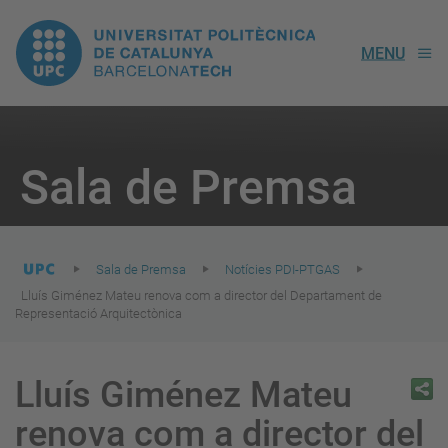
UPC.
MENU
Universitat
Politècnica
You
are
Sala de Premsa
here:
de
Catalunya
Sala de Premsa
Notícies PDI-PTGAS
Lluís Giménez Mateu renova com a director del Departament de
Representació Arquitectònica
Lluís Giménez Mateu
renova com a director del