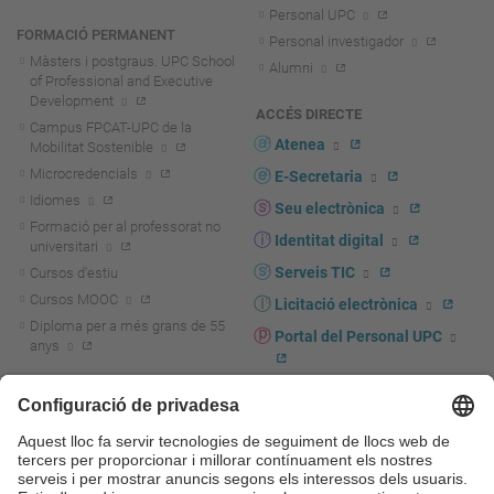
Personal UPC
FORMACIÓ PERMANENT
Personal investigador
Màsters i postgraus. UPC School
Alumni
of Professional and Executive
Development
ACCÉS DIRECTE
Campus FPCAT-UPC de la
Atenea
Mobilitat Sostenible
Microcredencials
E-Secretaria
Idiomes
Seu electrònica
Formació per al professorat no
Identitat digital
universitari
Serveis TIC
Cursos d'estiu
Cursos MOOC
Licitació electrònica
Diploma per a més grans de 55
Portal del Personal UPC
anys
Directori PDI i PTGAS
R+D+I
Actualitat R+D+I
Marca corporativa
La recerca a la UPC
UPCshop, marxandatge
La transferència, l'emprenedoria i
Sala de premsa
la innovació a la UPC