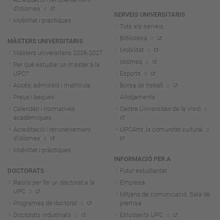
d'idiomes
SERVEIS UNIVERSITARIS
Mobilitat i pràctiques
Tots els serveis
Biblioteca
MÀSTERS UNIVERSITARIS
Mobilitat
Màsters universitaris 2026-202
7
Idiomes
Per què estudiar un màster a la
UPC?
Esports
Accés, admissió i matrícula
Borsa de treball
Preus i beques
Allotjaments
Calendari i normatives
Centre Universitari de la Visió
acadèmiques
Acreditació i reconeixement
UPCArts, la comunitat cultural
d'idiomes
Mobilitat i pràctiques
INFORMACIÓ PER A
DOCTORATS
Futur estudiantat
Raons per fer un doctorat a la
Empresa
UPC
Mitjans de comunicació. Sala de
Programes de doctorat
premsa
Doctorats industrials
Estudiants UPC