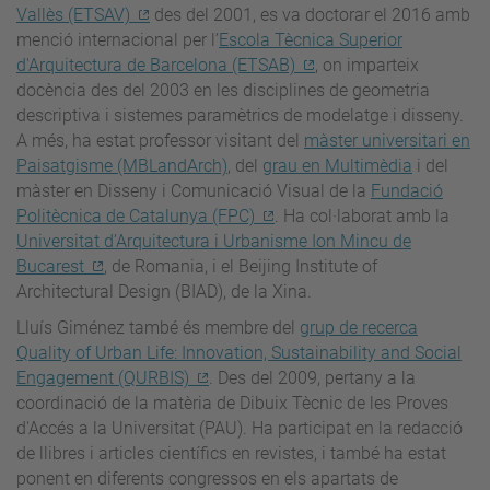
Vallès (ETSAV)
des del 2001, es va doctorar el 2016 amb
menció internacional per l’
Escola Tècnica Superior
d'Arquitectura de Barcelona (ETSAB)
, on imparteix
docència des del 2003 en les disciplines de geometria
descriptiva i sistemes paramètrics de modelatge i disseny.
A més, ha estat professor visitant del
màster universitari en
Paisatgisme (MBLandArch)
, del
grau en Multimèdia
i del
màster en Disseny i Comunicació Visual de la
Fundació
Politècnica de Catalunya (FPC)
. Ha col·laborat amb la
Universitat d’Arquitectura i Urbanisme Ion Mincu de
Bucarest
, de Romania, i el Beijing Institute of
Architectural Design (BIAD), de la Xina.
Lluís Giménez també és membre del
grup de recerca
Quality of Urban Life: Innovation, Sustainability and Social
Engagement (QURBIS)
. Des del 2009, pertany a la
coordinació de la matèria de Dibuix Tècnic de les Proves
d'Accés a la Universitat (PAU). Ha participat en la redacció
de llibres i articles científics en revistes, i també ha estat
ponent en diferents congressos en els apartats de