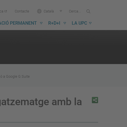
Cercar...
Cerca
Idioma:
ica
Contacte
Català
a
la
ACIÓ PERMANENT
R+D+I
LA UPC
UPC
ó a Google G Suite
agatzematge amb la