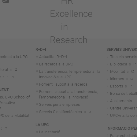
R+D+I
SERVEIS UNIVER
octorat a la UPC
Actualitat R+D+I
Tots els servei
La recerca a la UPC
Biblioteca
torat
La transferència, l'emprenedoria i la
Mobilitat
als
innovació a la UPC
Idiomes
Foment i suport a la recerca
Esports
NENT
Foment i suport a la transferència,
Borsa de treball
us. UPC School of
l'emprenedoria i la innovació
Allotjaments
Executive
Serveis per a empreses
Centre Universit
Serveis Cientificotècnics
 de la Mobilitat
UPCArts, la com
LA UPC
INFORMACIÓ PE
La institució
Futur estudiant