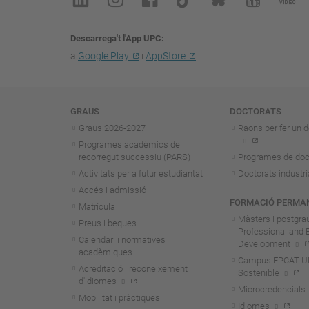
Descarrega't l'App UPC
a
Google Play
i
AppStore
Navegació
GRAUS
DOCTORATS
Graus 2026-202
7
Raons per fer un d
Programes acadèmics de
recorregut successiu (PARS)
Programes de doc
Activitats per a futur estudiantat
Doctorats industri
Accés i admissió
FORMACIÓ PERMA
Matrícula
Màsters i postgra
Preus i beques
Professional and 
Calendari i normatives
Development
acadèmiques
Campus FPCAT-UPC
Acreditació i reconeixement
Sostenible
d'idiomes
Microcredencials
Mobilitat i pràctiques
Idiomes