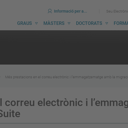
ines
Ves
Ves
Informació per a...
Seu Electròn
al
al
contingut
menú
avegació
GRAUS
MÀSTERS
DOCTORATS
FORM
incipal
Més prestacions en el correu electrònic i l’emmagatzematge amb la migraci
l correu electrònic i l’emm
Suite