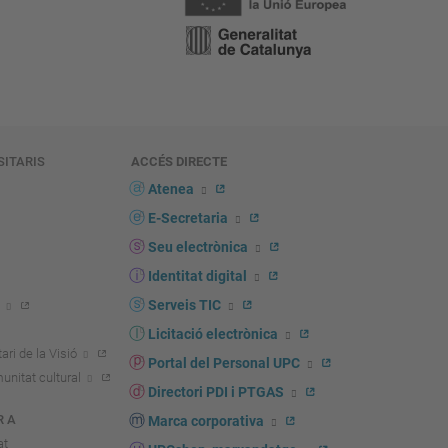
SITARIS
ACCÉS DIRECTE
s
Atenea
E-Secretaria
Seu electrònica
Identitat digital
Serveis TIC
Licitació electrònica
ari de la Visió
Portal del Personal UPC
unitat cultural
Directori PDI i PTGAS
R A
Marca corporativa
at