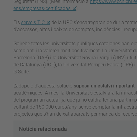
Seguretat (ENS). (Més informació a
https://www.ccn.cni.
ens/empresas-certificadas
).
Els
serveis TIC
de la UPC s'encarregaran de dur a terme
d'accessos, altes i baixes de comptes, incidències i recuper
Gairebé totes les universitats públiques catalanes han o
semblant, i la valoren molt positivament. La Universitat 
Barcelona (UAB) i la Universitat Rovira i Virgili (URV) utili
de Catalunya (UOC), la Universitat Pompeu Fabra (UPF) i l
G Suite.
L'adopció d'aquesta solució
suposa un estalvi important
.
acadèmiques. A més, la Universitat s’estalviarà la infraes
del programari actual, ja que ja no caldrà fer una part impo
voltant de 150.000 euros/any, sense comptar la infraestr
projectes que s’han deixat aparcats per manca de recurso
Notícia relacionada