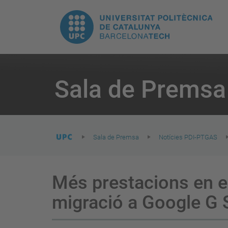
E
UPC.
N
Universitat
pr
Politècnica
You
are
Sala de Premsa
here:
de
Catalunya
Sala de Premsa
Notícies PDI-PTGAS
Més prestacions en e
migració a Google G 