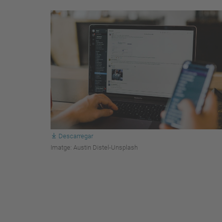
Descarregar
Imatge: Austin Distel-Unsplash