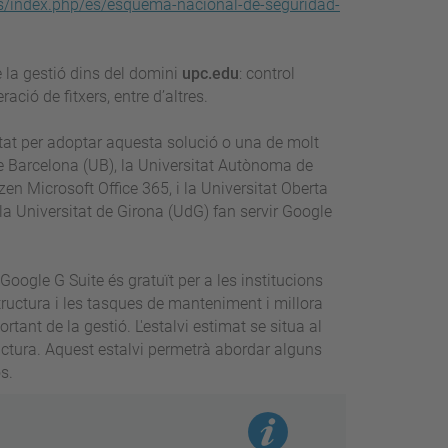
es/index.php/es/esquema-nacional-de-seguridad-
 la gestió dins del domini
upc.edu
: control
ació de fitxers, entre d’altres.
ptat per adoptar aquesta solució o una de molt
de Barcelona (UB), la Universitat Autònoma de
tzen Microsoft Office 365, i la Universitat Oberta
a Universitat de Girona (UdG) fan servir Google
 Google G Suite és gratuït per a les institucions
tructura i les tasques de manteniment i millora
rtant de la gestió. L'estalvi estimat se situa al
uctura. Aquest estalvi permetrà abordar alguns
s.