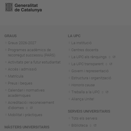
Navegació
GRAUS
LA UPC
Graus 2026-202
7
La institució
Programes acadèmics de
Centres docents
recorregut successiu (PARS)
La UPC als rànquings
Activitats per a futur estudiantat
La UPC transparent
Accés i admissió
Govern i representació
Matrícula
Estructura i organització
Preus i beques
Honoris causa
Calendari i normatives
Treballa a la UPC
acadèmiques
Aliança Unite!
Acreditació i reconeixement
d'idiomes
SERVEIS UNIVERSITARIS
Mobilitat i pràctiques
Tots els serveis
Biblioteca
MÀSTERS UNIVERSITARIS