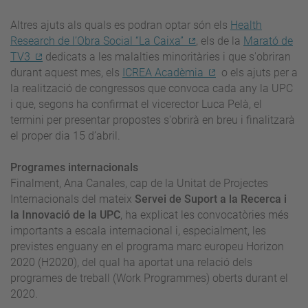
Altres ajuts als quals es podran optar són els
Health
Research de l’Obra Social “La Caixa”
, els de la
Marató de
TV3
dedicats a les malalties minoritàries i que s'obriran
durant aquest mes, els
ICREA Acadèmia
o els ajuts per a
la realització de congressos que convoca cada any la UPC
i que, segons ha confirmat el vicerector Luca Pelà, el
termini per presentar propostes s'obrirà en breu i finalitzarà
el proper dia 15 d’abril.
Programes internacionals
Finalment, Ana Canales, cap de la Unitat de Projectes
Internacionals del mateix
Servei de Suport a la Recerca i
la Innovació de la UPC
, ha explicat les convocatòries més
importants a escala internacional i, especialment, les
previstes enguany en el programa marc europeu Horizon
2020 (H2020), del qual ha aportat una relació dels
programes de treball (Work Programmes) oberts durant el
2020.