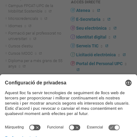
ACCÉS DIRECTE
Campus FPCAT-UPC de la
Atenea
Mobilitat Sostenible
Microcredencials
E-Secretaria
Idiomes
Seu electrònica
Formació per al professorat no
Identitat digital
universitari
Serveis TIC
Cursos d'estiu
Cursos MOOC
Licitació electrònica
Diploma per a més grans de 55
Portal del Personal UPC
anys
Directori PDI i PTGAS
R+D+I
Actualitat R+D+I
Marca corporativa
La recerca a la UPC
UPCshop, marxandatge
La transferència, l'emprenedoria i
Sala de premsa
la innovació a la UPC
Foment i suport a la recerca
Seguretat i salut
Foment i suport a la
Autoprotecció i emergències
transferència, l'emprenedoria i la
innovació