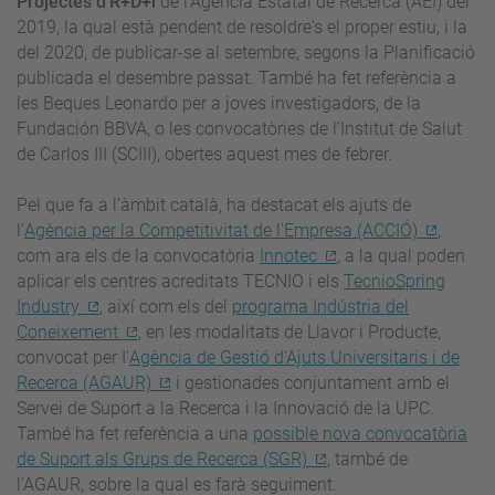
Projectes d'R+D+i
de l'Agencia Estatal de Recerca (AEI) del
2019, la qual està pendent de resoldre's el proper estiu, i la
del 2020, de publicar-se al setembre, segons la Planificació
publicada el desembre passat. També ha fet referència a
les Beques Leonardo per a joves investigadors, de la
Fundación BBVA, o les convocatòries de l’Institut de Salut
de Carlos III (SCIII), obertes aquest mes de febrer.
Pel que fa a l’àmbit català, ha destacat els ajuts de
l'
Agència per la Competitivitat de l'Empresa (ACCIÓ)
,
com ara els de la convocatòria
Innotec
, a la qual poden
aplicar els centres acreditats TECNIO i els
TecnioSpring
Industry
, així com els del
programa Indústria del
Coneixement
, en les modalitats de Llavor i Producte,
convocat per I'
Agència de Gestió d'Ajuts Universitaris i de
Recerca (AGAUR)
i gestionades conjuntament amb el
Servei de Suport a la Recerca i la Innovació de la UPC.
També ha fet referència a una
possible nova convocatòria
de Suport als Grups de Recerca (SGR)
, també de
l'AGAUR, sobre la qual es farà seguiment.