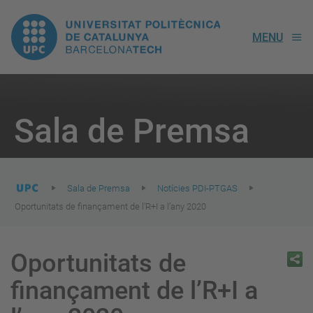
UPC.
MENU
Universitat
Politècnica
You
are
Sala de Premsa
here:
de
Catalunya
Sala de Premsa
Notícies PDI-PTGAS
Oportunitats de finançament de l’R+I a l’any 2020
Oportunitats de
finançament de l’R+I a