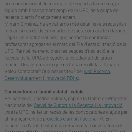
així com personal de recerca o de suport a la recerca, ja
siguin amb finançament propi de la UPC, dels grups de
recerca o amb finançament extern.
Miriam Giménez ha entrat amb més detall en els requisits i
mecanismes de determinades beques, com ara les Ramon i
Cajal i les Beatriz Galindo, que permeten contractar
professorat agregat en el marc del Pla d’estabilització de la
UPC. També ha mencionat les beques d’iniciació a la
recerca de la UPC, adreçades a estudiantat de grau i
màster. Una informació que es troba recollida a l’apartat
Voleu contractar? Què necessiteu? del
web Recerca,
Desenvolupament i Innovació.RDI
.
Convocatòries d’àmbit estatal i català
Per part seva, Cristina Salinas, cap de la Unitat de Projectes
Nacionals del
Servei de Suport a la Recerca i la Innovació
de la UPC, ha fet un repàs de les convocatòries d’ajuts per
al finançament de
projectes d'àmbit nacional
. En
concret, en l'àmbit estatal ha remarcat la convocatòria de