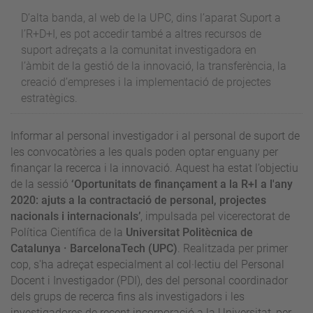
D’alta banda, al web de la UPC, dins l’aparat Suport a
l’R+D+I, es pot accedir també a altres recursos de
suport adreçats a la comunitat investigadora en
l’àmbit de la gestió de la innovació, la transferència, la
creació d’empreses i la implementació de projectes
estratègics.
Informar al personal investigador i al personal de suport de
les convocatòries a les quals poden optar enguany per
finançar la recerca i la innovació. Aquest ha estat l’objectiu
de la sessió
‘Oportunitats de finançament a la R+I a l'any
2020: ajuts a la contractació de personal, projectes
nacionals i internacionals’
, impulsada pel vicerectorat de
Política Científica de la
Universitat Politècnica de
Catalunya · BarcelonaTech (UPC)
. Realitzada per primer
cop, s'ha adreçat especialment al col·lectiu del Personal
Docent i Investigador (PDI), des del personal coordinador
dels grups de recerca fins als investigadors i les
investigadores de recent incorporació a la Universitat, per