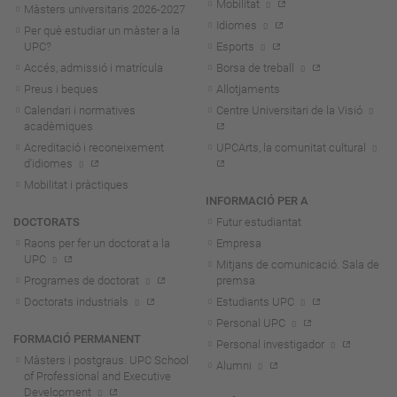
Mobilitat
Màsters universitaris 2026-202
7
Idiomes
Per què estudiar un màster a la
UPC?
Esports
Accés, admissió i matrícula
Borsa de treball
Preus i beques
Allotjaments
Calendari i normatives
Centre Universitari de la Visió
acadèmiques
Acreditació i reconeixement
UPCArts, la comunitat cultural
d'idiomes
Mobilitat i pràctiques
INFORMACIÓ PER A
DOCTORATS
Futur estudiantat
Raons per fer un doctorat a la
Empresa
UPC
Mitjans de comunicació. Sala de
Programes de doctorat
premsa
Doctorats industrials
Estudiants UPC
Personal UPC
FORMACIÓ PERMANENT
Personal investigador
Màsters i postgraus. UPC School
Alumni
of Professional and Executive
Development