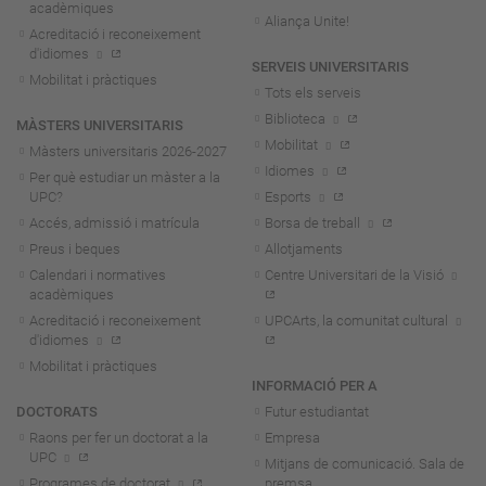
acadèmiques
Aliança Unite!
Acreditació i reconeixement
d'idiomes
SERVEIS UNIVERSITARIS
Mobilitat i pràctiques
Tots els serveis
Biblioteca
MÀSTERS UNIVERSITARIS
Mobilitat
Màsters universitaris 2026-202
7
Idiomes
Per què estudiar un màster a la
UPC?
Esports
Accés, admissió i matrícula
Borsa de treball
Preus i beques
Allotjaments
Calendari i normatives
Centre Universitari de la Visió
acadèmiques
Acreditació i reconeixement
UPCArts, la comunitat cultural
d'idiomes
Mobilitat i pràctiques
INFORMACIÓ PER A
DOCTORATS
Futur estudiantat
Raons per fer un doctorat a la
Empresa
UPC
Mitjans de comunicació. Sala de
Programes de doctorat
premsa