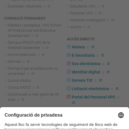
Doctorats industrials
Estudiants UPC
Personal UPC
FORMACIÓ PERMANENT
Personal investigador
Màsters i postgraus. UPC School
Alumni
of Professional and Executive
Development
ACCÉS DIRECTE
Campus FPCAT-UPC de la
Atenea
Mobilitat Sostenible
Microcredencials
E-Secretaria
Idiomes
Seu electrònica
Formació per al professorat no
Identitat digital
universitari
Serveis TIC
Cursos d'estiu
Cursos MOOC
Licitació electrònica
Diploma per a més grans de 55
Portal del Personal UPC
anys
Directori PDI i PTGAS
R+D+I
Actualitat R+D+I
Marca corporativa
La recerca a la UPC
UPCshop, marxandatge