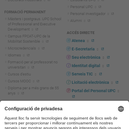
Personal UPC
FORMACIÓ PERMANENT
Personal investigador
Màsters i postgraus. UPC School
Alumni
of Professional and Executive
Development
ACCÉS DIRECTE
Campus FPCAT-UPC de la
Atenea
Mobilitat Sostenible
Microcredencials
E-Secretaria
Idiomes
Seu electrònica
Formació per al professorat no
Identitat digital
universitari
Serveis TIC
Cursos d'estiu
Cursos MOOC
Licitació electrònica
Diploma per a més grans de 55
Portal del Personal UPC
anys
Directori PDI i PTGAS
R+D+I
Actualitat R+D+I
Marca corporativa
La recerca a la UPC
UPCshop, marxandatge
La transferència, l'emprenedoria i