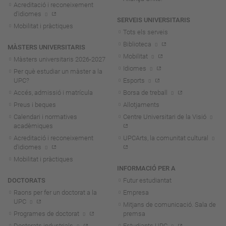
Acreditació i reconeixement
d'idiomes
SERVEIS UNIVERSITARIS
Mobilitat i pràctiques
Tots els serveis
Biblioteca
MÀSTERS UNIVERSITARIS
Mobilitat
Màsters universitaris 2026-202
7
Idiomes
Per què estudiar un màster a la
UPC?
Esports
Accés, admissió i matrícula
Borsa de treball
Preus i beques
Allotjaments
Calendari i normatives
Centre Universitari de la Visió
acadèmiques
Acreditació i reconeixement
UPCArts, la comunitat cultural
d'idiomes
Mobilitat i pràctiques
INFORMACIÓ PER A
DOCTORATS
Futur estudiantat
Raons per fer un doctorat a la
Empresa
UPC
Mitjans de comunicació. Sala de
Programes de doctorat
premsa
Doctorats industrials
Estudiants UPC