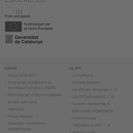
Fons europeus
Navegació
GRAUS
LA UPC
Graus 2026-202
7
La institució
Programes acadèmics de
Centres docents
recorregut successiu (PARS)
La UPC als rànquings
Activitats per a futur estudiantat
La UPC transparent
Accés i admissió
Govern i representació
Matrícula
Estructura i organització
Preus i beques
Honoris causa
Calendari i normatives
Treballa a la UPC
acadèmiques
Aliança Unite!