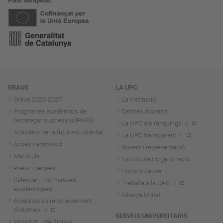
Fons europeus
Navegació
GRAUS
LA UPC
Graus 2026-202
7
La institució
Programes acadèmics de
Centres docents
recorregut successiu (PARS)
La UPC als rànquings
Activitats per a futur estudiantat
La UPC transparent
Accés i admissió
Govern i representació
Matrícula
Estructura i organització
Preus i beques
Honoris causa
Calendari i normatives
Treballa a la UPC
acadèmiques
Aliança Unite!
Acreditació i reconeixement
d'idiomes
SERVEIS UNIVERSITARIS
Mobilitat i pràctiques