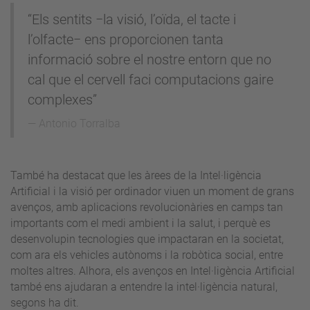
“Els sentits −la visió, l’oïda, el tacte i
l’olfacte− ens proporcionen tanta
informació sobre el nostre entorn que no
cal que el cervell faci computacions gaire
complexes”
Antonio Torralba
També ha destacat que les àrees de la Intel·ligència
Artificial i la visió per ordinador viuen un moment de grans
avenços, amb aplicacions revolucionàries en camps tan
importants com el medi ambient i la salut, i perquè es
desenvolupin tecnologies que impactaran en la societat,
com ara els vehicles autònoms i la robòtica social, entre
moltes altres. Alhora, els avenços en Intel·ligència Artificial
també ens ajudaran a entendre la intel·ligència natural,
segons ha dit.