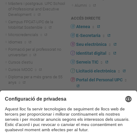
Màsters i postgraus. UPC School
Alumni
of Professional and Executive
Development
ACCÉS DIRECTE
Campus FPCAT-UPC de la
Atenea
Mobilitat Sostenible
Microcredencials
E-Secretaria
Idiomes
Seu electrònica
Formació per al professorat no
Identitat digital
universitari
Serveis TIC
Cursos d'estiu
Cursos MOOC
Licitació electrònica
Diploma per a més grans de 55
Portal del Personal UPC
anys
Directori PDI i PTGAS
R+D+I
Actualitat R+D+I
Marca corporativa
La recerca a la UPC
UPCshop, marxandatge
La transferència, l'emprenedoria i
Sala de premsa
la innovació a la UPC
Foment i suport a la recerca
Seguretat i salut