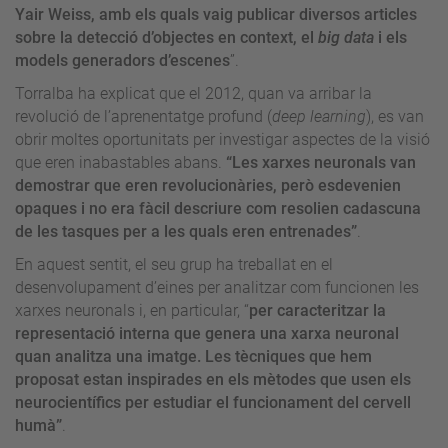
Yair Weiss, amb els quals vaig publicar diversos articles
sobre la detecció d’objectes en context, el
big data
i els
models generadors d’escenes
”.
Torralba ha explicat que el 2012, quan va arribar la
revolució de l’aprenentatge profund (
deep learning
), es van
obrir moltes oportunitats per investigar aspectes de la visió
que eren inabastables abans.
“Les xarxes neuronals van
demostrar que eren revolucionàries, però esdevenien
opaques i no era fàcil descriure com resolien cadascuna
de les tasques per a les quals eren entrenades”
.
En aquest sentit, el seu grup ha treballat en el
desenvolupament d’eines per analitzar com funcionen les
xarxes neuronals i, en particular, “
per caracteritzar la
representació interna que genera una xarxa neuronal
quan analitza una imatge. Les tècniques que hem
proposat estan inspirades en els mètodes que usen els
neurocientífics per estudiar el funcionament del cervell
humà”
.