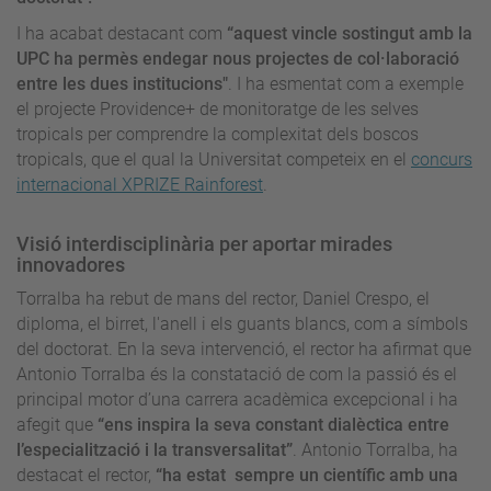
I ha acabat destacant com
“aquest vincle sostingut amb la
UPC ha permès endegar nous projectes de col·laboració
entre les dues institucions"
. I ha esmentat com a exemple
el projecte Providence+ de monitoratge de les selves
tropicals per comprendre la complexitat dels boscos
tropicals, que el qual la Universitat competeix en el
concurs
internacional XPRIZE Rainforest
.
Visió interdisciplinària per aportar mirades
innovadores
Torralba ha rebut de mans del rector, Daniel Crespo, el
diploma, el birret, l'anell i els guants blancs, com a símbols
del doctorat. En la seva intervenció, el rector ha afirmat que
Antonio Torralba és la constatació de com la passió és el
principal motor d’una carrera acadèmica excepcional i ha
afegit que
“ens inspira la seva constant dialèctica entre
l’especialització i la transversalitat”
. Antonio Torralba, ha
destacat el rector,
“ha estat sempre un científic amb una