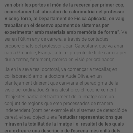
van obrir les portes al món de la recerca per primer cop,
concretament al laboratori de calorimetria del professor
Vicenç Torra, al Departament de Física Aplicada, on vaig
treballar en el desenvolupament de sistemes per
experimentar amb materials amb memòria de forma”
. Va
ser en l’últim any de carrera, a través de contactes
proporcionats pel professor Joan Cabestany, que va anar
cap a Grenoble, França, a fer el projecte de fi de carrera per
dur a terme, finalment, recerca en visió per ordinador.
Ja en la seva tesi doctoral, va començar a treballar, en
col·laboració amb la doctora Aude Oliva, en un
plantejament diferent que canviaria el paradigma de la
visió per ordinador. Si fins aleshores el reconeixement
d’objectes partia del tractament de la imatge com un
conjunt de regions que eren processades de manera
independent (com per exemple els sistemes de detecció de
cares), el seu objectiu era
“estudiar representacions que
miraven la totalitat de la imatge i el resultat de les quals
era extreure una descripció de l’escena més enllà dels