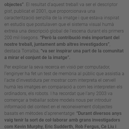
objectes”
. El resultat d’aquest treball va ser el descriptor
gist
, publicat el 2001, que proporcionava una
caracterització senzilla de la imatge i que estava inspirat
en estudis que postulaven que el sistema visual humà
extreia una descripció global de l’escena durant els primers
200 mil·lisegons.
“Però la contribució més important del
nostre treball, juntament amb altres investigadors”
,
destaca Torralba,
“va ser inspirar una part de la comunitat
a mirar el conjunt de la imatge”.
Per explicar la seva recerca en visió per computador,
l’enginyer ha fet un test de memòria al públic que assistia a
l’acte d’investidura per mostrar com interpreta el cervell
humà les imatges en comparació a com les interpreten els
ordinadors, els robots. I ha recordat que l’any 2003 va
començar a treballar sobre models nous per introduir
informació del context en el reconeixement d’objectes
basats en mètodes d’aprenentatge:
“Durant diversos anys
vaig tenir la sort de col·laborar amb grans investigadors
com Kevin Murphy, Eric Sudderth, Rob Fergus, Ce Liu i