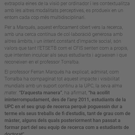
extrapola eines de la visió per ordinador i les contextualitza
amb les altres modalitats perceptives, es produeix en un
entorn cada cop més multidisciplinari.
Per a Marqués, aquest enfocament obert vers la recerca,
amb una cerca contínua de col·laboració generosa amb
altres àmbits, i un intent constant d’impacte social, són
valors que tant l’ETSETB com el CFIS senten com a propis,
que intenten inculcar als seus estudiants i agraeixen i que
reconeixen en el professor Torralba.
El professor Ferran Marqués ha explicat, admirat, com
Torralba ha compaginat tot aquest impacte i visibilitat
mundials amb un suport continu a la UPC, la seva
alma
mater
.
“D’aquesta manera”
, ha afirmat,
“ha acollit
ininterrompudament, des de l’any 2011, estudiants de la
UPC en el seu grup de recerca perquè poguessin dur a
terme els seus treballs de fi d’estudis, tant de grau com de
màster, alguns dels quals posteriorment han passat a
formar part del seu equip de recerca com a estudiants de
doctorat".