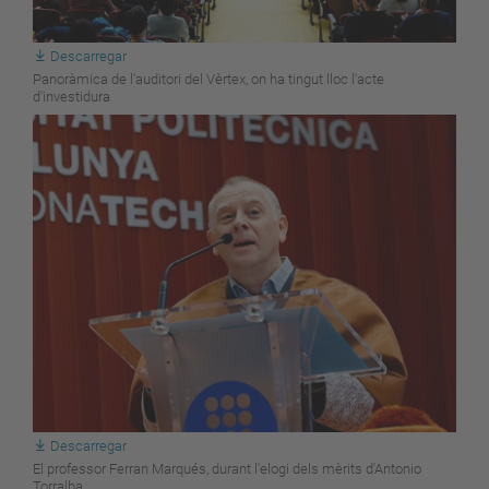
Descarregar
Panoràmica de l'auditori del Vèrtex, on ha tingut lloc l'acte
d'investidura
Descarregar
El professor Ferran Marqués, durant l'elogi dels mèrits d'Antonio
Torralba