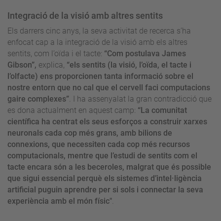
Integració de la visió amb altres sentits
Els darrers cinc anys, la seva activitat de recerca s’ha
enfocat cap a la integració de la visió amb els altres
sentits, com l’oïda i el tacte:
“Com postulava James
Gibson”,
explica,
“els sentits (la visió, l’oïda, el tacte i
l’olfacte) ens proporcionen tanta informació sobre el
nostre entorn que no cal que el cervell faci computacions
gaire complexes”
. I ha assenyalat la gran contradicció que
es dona actualment en aquest camp:
“La comunitat
científica ha centrat els seus esforços a construir xarxes
neuronals cada cop més grans, amb bilions de
connexions, que necessiten cada cop més recursos
computacionals, mentre que l’estudi de sentits com el
tacte encara són a les beceroles, malgrat que és possible
que sigui essencial perquè els sistemes d’intel·ligència
artificial puguin aprendre per si sols i connectar la seva
experiència amb el món físic"
.