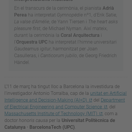
En el transcurs de la cerimònia, el pianista
Adrià
Perea
ha interpretat
Gymnopédie
nº1, d'Erik Satie,
La valse d'Amélie
, de Yann Tiersen i
The heart asks
pleasure first
, de Michael Nyman. Així mateix,
durant la cerimònia la
Coral Arquitectura
i
l'
Orquestra UPC
ha interpretat l'himne universitari
Gaudeamus igitur
, harmonitzat per Joan
Casulleras, i
Canticorum jubilo
, de Georg Friedrich
Händel.
L’11 de març ha tingut lloc a Barcelona la investidura de
l’investigador Antonio Torralba, cap de la
unitat en Artificial
Intelligence and Decision-Making (AI+D)
del
Department
of Electrical Engineering and Computer Science
, del
Massachusetts Institute of Technology (MIT)
, com a
doctor
honoris causa
per la
Universitat Politècnica de
Catalunya · BarcelonaTech (UPC)
.