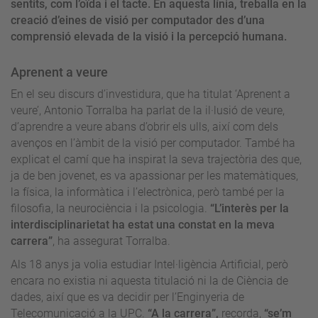
sentits, com l’oïda i el tacte. En aquesta línia, treballa en la
creació d’eines de visió per computador des d’una
comprensió elevada de la visió i la percepció humana.
Aprenent a veure
En el seu discurs d’investidura, que ha titulat ‘Aprenent a
veure’, Antonio Torralba ha parlat de la il·lusió de veure,
d’aprendre a veure abans d’obrir els ulls, així com dels
avenços en l’àmbit de la visió per computador. També ha
explicat el camí que ha inspirat la seva trajectòria des que,
ja de ben jovenet, es va apassionar per les matemàtiques,
la física, la informàtica i l’electrònica, però també per la
filosofia, la neurociència i la psicologia.
“L’interès per la
interdisciplinarietat ha estat una constat en la meva
carrera”
, ha assegurat Torralba.
Als 18 anys ja volia estudiar Intel·ligència Artificial, però
encara no existia ni aquesta titulació ni la de Ciència de
dades, així que es va decidir per l’Enginyeria de
Telecomunicació a la UPC.
“A la carrera”,
recorda,
“se’m