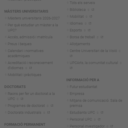
Tots els serveis
Biblioteca
MÀSTERS UNIVERSITARIS
Mobilitat
Màsters universitaris 2026-202
7
Idiomes
Per què estudiar un màster a la
UPC?
Esports
Accés, admissió i matrícula
Borsa de treball
Preus i beques
Allotjaments
Calendari i normatives
Centre Universitari de la Visió
acadèmiques
Acreditació i reconeixement
UPCArts, la comunitat cultural
d'idiomes
Mobilitat i pràctiques
INFORMACIÓ PER A
DOCTORATS
Futur estudiantat
Raons per fer un doctorat a la
Empresa
UPC
Mitjans de comunicació. Sala de
Programes de doctorat
premsa
Doctorats industrials
Estudiants UPC
Personal UPC
FORMACIÓ PERMANENT
Personal investigador