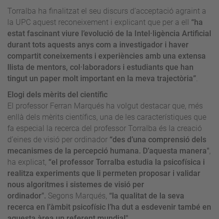
Torralba ha finalitzat el seu discurs d’acceptació agraint a
la UPC aquest reconeixement i explicant que per a ell
“ha
estat fascinant viure l’evolució de la Intel·ligència Artificial
durant tots aquests anys com a investigador i haver
compartit coneixements i experiències amb una extensa
llista de mentors, col·laboradors i estudiants que han
tingut un paper molt important en la meva trajectòria”
.
Elogi dels mèrits del científic
El professor Ferran Marqués ha volgut destacar que, més
enllà dels mèrits científics, una de les característiques que
fa especial la recerca del professor Torralba és la creació
d’eines de visió per ordinador
“des d’una comprensió dels
mecanismes de la percepció humana. D’aquesta manera"
,
ha explicat,
“el professor Torralba estudia la psicofísica i
realitza experiments que li permeten proposar i validar
nous algoritmes i sistemes de visió per
ordinador".
Segons Marqués,
“la qualitat de la seva
recerca en l’àmbit psicofísic l’ha dut a esdevenir també en
aquesta àrea un referent mundial".