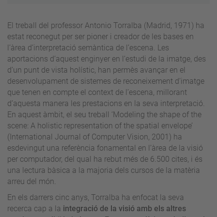
El treball del professor Antonio Torralba (Madrid, 1971) ha
estat reconegut per ser pioner i creador de les bases en
l’àrea d’interpretació semàntica de l’escena. Les
aportacions d’aquest enginyer en l’estudi de la imatge, des
d’un punt de vista holístic, han permès avançar en el
desenvolupament de sistemes de reconeixement d’imatge
que tenen en compte el context de l’escena, millorant
d’aquesta manera les prestacions en la seva interpretació.
En aquest àmbit, el seu treball ‘Modeling the shape of the
scene: A holistic representation of the spatial envelope’
(International Journal of Computer Vision, 2001) ha
esdevingut una referència fonamental en l’àrea de la visió
per computador, del qual ha rebut més de 6.500 cites, i és
una lectura bàsica a la majoria dels cursos de la matèria
arreu del món.
En els darrers cinc anys, Torralba ha enfocat la seva
recerca cap a la
integració de la visió amb els altres