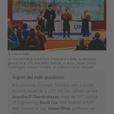
Descarregar
Un moment de la investidura. D'esquerra a dreta: la secretària
general de la UPC, Ana Belén Cortinas; el rector, Daniel Crespo;
l'investigador Antonio Torralba, i el professor Ferran Marqués
Suport del món acadèmic
A la proposta d’investir Torralba com a doctor
honoris causa de la UPC s’hi han adherit també
Anantha P. Chandrakasan
, degà del MIT School
of Engineering;
David Cox
: IBM Director al MIT‐
IBM Watson AI Lab;
Alexei Efros
, professor del