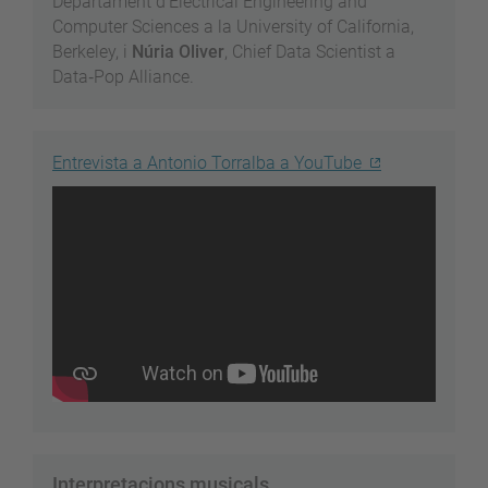
Departament d’Electrical Engineering and
Computer Sciences a la University of California,
Berkeley, i
Núria Oliver
, Chief Data Scientist a
Data‐Pop Alliance.
Entrevista a Antonio Torralba a YouTube
Interpretacions musicals