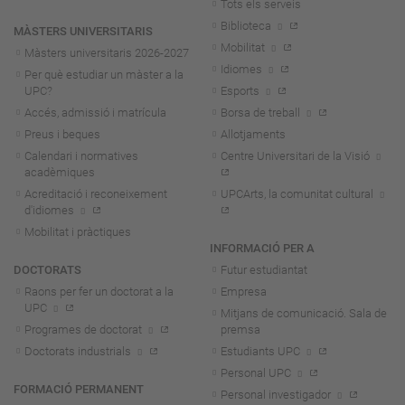
Tots els serveis
Biblioteca
MÀSTERS UNIVERSITARIS
Mobilitat
Màsters universitaris 2026-202
7
Idiomes
Per què estudiar un màster a la
UPC?
Esports
Accés, admissió i matrícula
Borsa de treball
Preus i beques
Allotjaments
Calendari i normatives
Centre Universitari de la Visió
acadèmiques
Acreditació i reconeixement
UPCArts, la comunitat cultural
d'idiomes
Mobilitat i pràctiques
INFORMACIÓ PER A
DOCTORATS
Futur estudiantat
Raons per fer un doctorat a la
Empresa
UPC
Mitjans de comunicació. Sala de
Programes de doctorat
premsa
Doctorats industrials
Estudiants UPC
Personal UPC
FORMACIÓ PERMANENT
Personal investigador