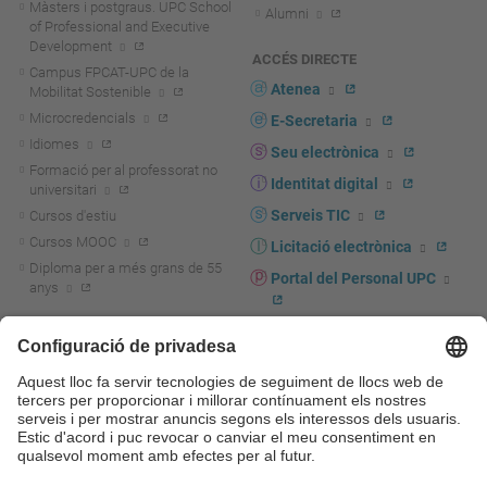
Màsters i postgraus. UPC School
Alumni
of Professional and Executive
Development
ACCÉS DIRECTE
Campus FPCAT-UPC de la
Atenea
Mobilitat Sostenible
Microcredencials
E-Secretaria
Idiomes
Seu electrònica
Formació per al professorat no
Identitat digital
universitari
Serveis TIC
Cursos d'estiu
Cursos MOOC
Licitació electrònica
Diploma per a més grans de 55
Portal del Personal UPC
anys
Directori PDI i PTGAS
R+D+I
Actualitat R+D+I
Marca corporativa
La recerca a la UPC
UPCshop, marxandatge
La transferència, l'emprenedoria i
Sala de premsa
la innovació a la UPC
Foment i suport a la recerca
Seguretat i salut
Foment i suport a la