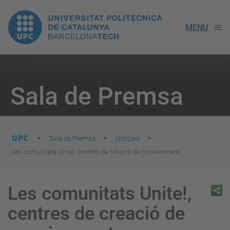
UPC.
MENU
Universitat
Politècnica
You
are
Sala de Premsa
here:
de
Catalunya
Sala de Premsa
Notícies
Les comunitats Unite!, centres de creació de coneixement
Les comunitats Unite!,
centres de creació de