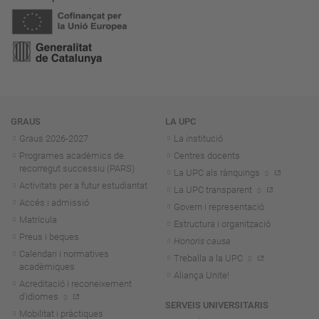
Navegació
GRAUS
LA UPC
Graus 2026-202
7
La institució
Programes acadèmics de
Centres docents
recorregut successiu (PARS)
La UPC als rànquings
Activitats per a futur estudiantat
La UPC transparent
Accés i admissió
Govern i representació
Matrícula
Estructura i organització
Preus i beques
Honoris causa
Calendari i normatives
Treballa a la UPC
acadèmiques
Aliança Unite!
Acreditació i reconeixement
d'idiomes
SERVEIS UNIVERSITARIS
Mobilitat i pràctiques