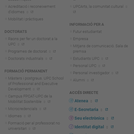
Acreditació i reconeixement
UPCArts, la comunitat cultural
d'idiomes
Mobilitat i pràctiques
INFORMACIÓ PER A
DOCTORATS
Futur estudiantat
Raons per fer un doctorat a la
Empresa
UPC
Mitjans de comunicació. Sala de
Programes de doctorat
premsa
Doctorats industrials
Estudiants UPC
Personal UPC
FORMACIÓ PERMANENT
Personal investigador
Màsters i postgraus. UPC School
Alumni
of Professional and Executive
Development
ACCÉS DIRECTE
Campus FPCAT-UPC de la
Atenea
Mobilitat Sostenible
Microcredencials
E-Secretaria
Idiomes
Seu electrònica
Formació per al professorat no
Identitat digital
universitari