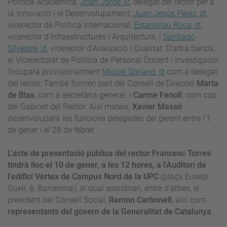
Política Acadèmica;
Joan Jorge
, delegat del rector per a
la Innovació i el Desenvolupament;
Juan Jesús Pérez
,
vicerector de Política Internacional;
Estanislau Roca
,
vicerector d'Infraestructures i Arquitectura, i
Santiago
Silvestre
, vicerector d’Avaluació i Qualitat. D’altra banda,
el Vicerectorat de Política de Personal Docent i Investigador
l’ocuparà provisionalment
Miquel Soriano
com a delegat
del rector. També formen part del Consell de Direcció
Marta
de Blas
, com a secretària general, i
Carme Fenoll
, com cap
del Gabinet del Rector. Així mateix,
Xavier Massó
desenvoluparà les funcions delegades del gerent entre l’1
de gener i el 28 de febrer.
L'acte de presentació pública del rector Francesc Torres
tindrà lloc el 10 de gener, a les 12 hores, a l'Auditori de
l'edifici Vèrtex de Campus Nord de la UPC
(plaça Eusebi
Güell, 6, Barcelona), al qual assistiran, entre d’altres, el
president del Consell Social,
Ramon Carbonell
, així com
representants del govern de la Generalitat de Catalunya
.