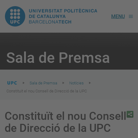
UPC.
MENU
Universitat
Politècnica
You
are
Sala de Premsa
here:
de
Catalunya
Sala de Premsa
Notícies
Constituït el nou Consell de Direcció de la UPC
Constituït el nou Consell
de Direcció de la UPC