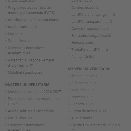
Graus 2026-202
7
La institució
Programes acadèmics de
Centres docents
recorregut successiu (PARS)
La UPC als rànquings
Activitats per a futur estudiantat
La UPC transparent
Accés i admissió
Govern i representació
Matrícula
Estructura i organització
Preus i beques
Honoris causa
Calendari i normatives
Treballa a la UPC
acadèmiques
Aliança Unite!
Acreditació i reconeixement
d'idiomes
SERVEIS UNIVERSITARIS
Mobilitat i pràctiques
Tots els serveis
Biblioteca
MÀSTERS UNIVERSITARIS
Mobilitat
Màsters universitaris 2026-202
7
Idiomes
Per què estudiar un màster a la
UPC?
Esports
Accés, admissió i matrícula
Borsa de treball
Preus i beques
Allotjaments
Calendari i normatives
Centre Universitari de la Visió
acadèmiques