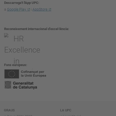
Descarrega't l'App UPC
a
Google Play
i
AppStore
Reconeixement internacional d’excel·lència
Fons europeus
Navegació
GRAUS
LA UPC