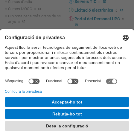
Serveis TIC
Cursos d'estiu
Cursos MOOC
Licitació electrònica
Diploma per a més grans de 55
Portal del Personal UPC
anys
Directori PDI i PTGAS
R+D+I
Actualitat R+D+I
Marca corporativa
La recerca a la UPC
UPCshop, marxandatge
La transferència, l'emprenedoria i
Sala de premsa
la innovació a la UPC
Foment i suport a la recerca
Seguretat i salut
Foment i suport a la
Autoprotecció i emergències
transferència, l'emprenedoria i la
innovació
Serveis per a empreses
Serveis Cientificotècnics
© UPC
Universitat Politècnica de Catalunya - BarcelonaTech
Contacte
Mapa del web
Accessibilitat
Avís legal