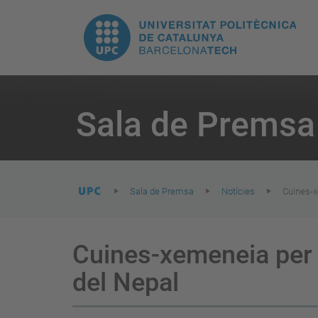
E
UPC.
N
Universitat
pr
Politècnica
You
are
Sala de Premsa
here:
de
Catalunya
Sala de Premsa
Notícies
Cuines-xe
Cuines-xemeneia per mi
del Nepal