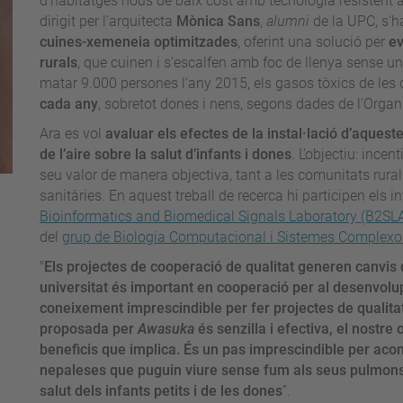
d’habitatges nous de baix cost amb tecnologia resistent a
dirigit per l’arquitecta
Mònica Sans
,
alumni
de la UPC, s'h
cuines-xemeneia optimitzades
, oferint una solució per
ev
rurals
, que cuinen i s’escalfen amb foc de llenya sense u
matar 9.000 persones l’any 2015, els gasos tòxics de l
cada any
, sobretot dones i nens, segons dades de l'Orga
Ara es vol
avaluar els efectes de la instal·lació d’aquest
de l’aire sobre la salut d’infants i dones
. L’objectiu: ince
seu valor de manera objectiva, tant a les comunitats rural
sanitàries. En aquest treball de recerca hi participen els 
Bioinformatics and Biomedical Signals Laboratory (B2SL
del
grup de Biologia Computacional i Sistemes Comple
"
Els projectes de cooperació de qualitat generen canvis 
universitat és important en cooperació per al desenvo
coneixement imprescindible per fer projectes de qualita
proposada per
Awasuka
és senzilla i efectiva, el nostre
beneficis que implica. És un pas imprescindible per aco
nepaleses que puguin viure sense fum als seus pulmons.
salut dels infants petits i de les dones
”.