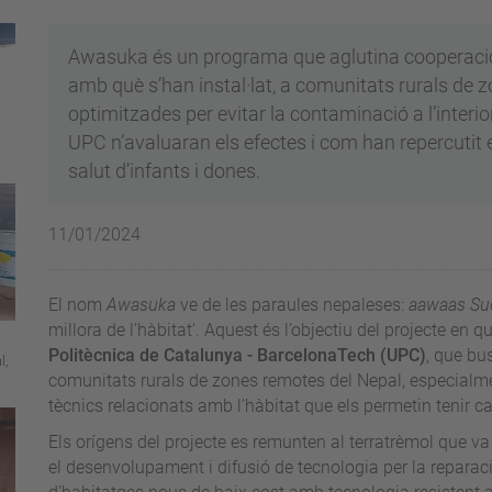
Awasuka és un programa que aglutina cooperació u
amb què s’han instal·lat, a comunitats rurals de
optimitzades per evitar la contaminació a l’interio
UPC n’avaluaran els efectes i com han repercutit en 
salut d’infants i dones.
11/01/2024
El nom
Awasuka
ve de les paraules nepaleses:
aawaas Su
millora de l’hàbitat'. Aquest és l’objectiu del projecte en 
Politècnica de Catalunya - BarcelonaTech (UPC)
, que bu
l,
comunitats rurals de zones remotes del Nepal, especialme
tècnics relacionats amb l’hàbitat que els permetin tenir 
Els orígens del projecte es remunten al terratrèmol que va
el desenvolupament i difusió de tecnologia per la repara