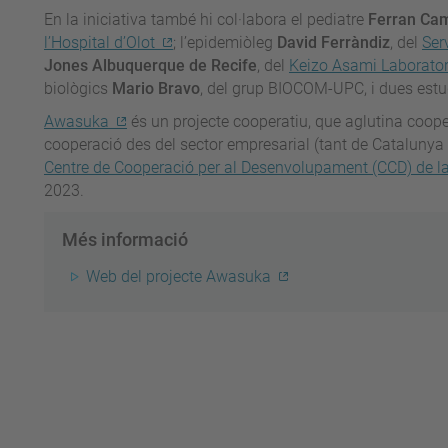
En la iniciativa també hi col·labora el pediatre
Ferran Cam
l’Hospital d’Olot
; l’epidemiòleg
David Ferràndiz
, del
Ser
Jones Albuquerque de Recife
, del
Keizo Asami Laborato
biològics
Mario Bravo
, del grup BIOCOM-UPC, i dues estud
Awasuka
és un projecte cooperatiu, que aglutina coope
cooperació des del sector empresarial (tant de Catalunya 
Centre de Cooperació per al Desenvolupament (CCD) de l
2023.
Més informació
Web del projecte Awasuka