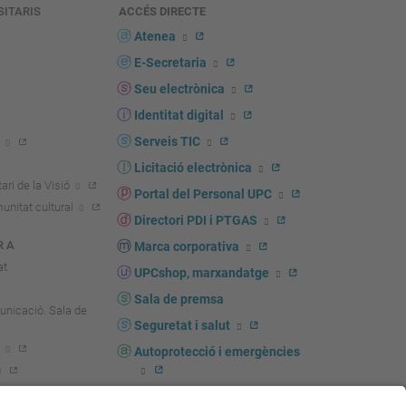
SITARIS
ACCÉS DIRECTE
s
Atenea
E-Secretaria
Seu electrònica
Identitat digital
Serveis TIC
Licitació electrònica
ari de la Visió
Portal del Personal UPC
unitat cultural
Directori PDI i PTGAS
R A
Marca corporativa
at
UPCshop, marxandatge
Sala de premsa
unicació. Sala de
Seguretat i salut
Autoprotecció i emergències
igador