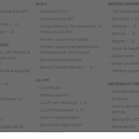
R+D+I
SERVEIS UNIVER
octorat a la UPC
Actualitat R+D+I
Tots els servei
La recerca a la UPC
Biblioteca
torat
La transferència, l'emprenedoria i la
Mobilitat
als
innovació a la UPC
Idiomes
Foment i suport a la recerca
Esports
NENT
Foment i suport a la transferència,
Borsa de treball
us. UPC School of
l'emprenedoria i la innovació
Allotjaments
Executive
Serveis per a empreses
Centre Universit
Serveis Cientificotècnics
 de la Mobilitat
UPCArts, la com
LA UPC
INFORMACIÓ PE
La institució
Futur estudiant
Centres docents
rofessorat no
Empresa
La UPC als rànquings
Mitjans de com
La UPC transparent
premsa
Govern i representació
Estudiants UPC
Estructura i organització
s grans de 55
Personal UPC
Honoris causa
Personal invest