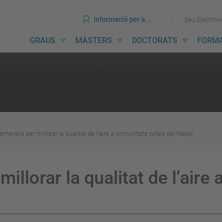
ines
Ves
Ves
Informació per a...
Seu Electròn
al
al
contingut
menú
avegació
GRAUS
MÀSTERS
DOCTORATS
FORM
incipal
meneia per millorar la qualitat de l’aire a comunitats rurals del Nepal
llorar la qualitat de l’aire 