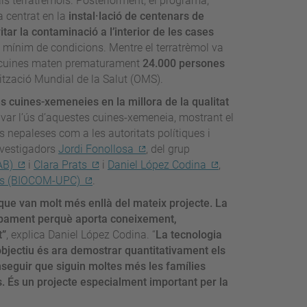
ls terratrèmols. Posteriorment, el programa,
a centrat en la
instal·lació de centenars de
itar la contaminació a l’interior de les cases
n mínim de condicions. Mentre el terratrèmol va
es cuines maten prematurament
24.000 persones
nització Mundial de la Salut (OMS).
es cuines-xemeneies en la millora de la qualitat
ntivar l’ús d’aquestes cuines-xemeneia, mostrant el
s nepaleses com a les autoritats polítiques i
investigadors
Jordi Fonollosa
, del grup
AB)
i
Clara Prats
i
Daniel López Codina
,
xos (BIOCOM-UPC)
.
que van molt més enllà del mateix projecte. La
lupament perquè aporta coneixement,
t”
, explica Daniel López Codina. “
La tecnologia
 objectiu és ara demostrar quantitativament els
nseguir que siguin moltes més les famílies
 És un projecte especialment important per la