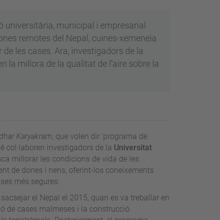
niversitària, municipal i empresarial
 zones remotes del Nepal, cuines-xemeneia
r de les cases. Ara, investigadors de la
la millora de la qualitat de l’aire sobre la
dhar Karyakram
, que volen dir 'programa de
què col·laboren investigadors de la
Universitat
sca millorar les condicions de vida de les
nt de dones i nens, oferint-los coneixements
cases més segures.
 sacsejar el Nepal el 2015, quan es va treballar en
ció de cases malmeses i la construcció