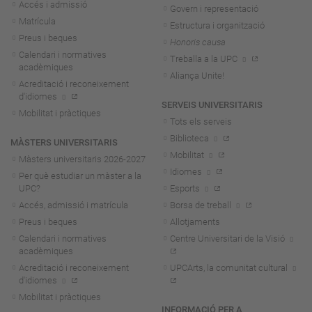
Accés i admissió
Govern i representació
Matrícula
Estructura i organització
Preus i beques
Honoris causa
Calendari i normatives
Treballa a la UPC
acadèmiques
Aliança Unite!
Acreditació i reconeixement
d'idiomes
SERVEIS UNIVERSITARIS
Mobilitat i pràctiques
Tots els serveis
Biblioteca
MÀSTERS UNIVERSITARIS
Mobilitat
Màsters universitaris 2026-202
7
Idiomes
Per què estudiar un màster a la
UPC?
Esports
Accés, admissió i matrícula
Borsa de treball
Preus i beques
Allotjaments
Calendari i normatives
Centre Universitari de la Visió
acadèmiques
Acreditació i reconeixement
UPCArts, la comunitat cultural
d'idiomes
Mobilitat i pràctiques
INFORMACIÓ PER A