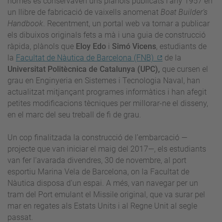
només es conservaven uns plànols publicats l’any 1957 en
un llibre de fabricació de vaixells anomenat
Boat Builder’s
Handbook
. Recentment, un portal web va tornar a publicar
els dibuixos originals fets a mà i una guia de construcció
ràpida, plànols que
Eloy Edo
i
Simó Vicens
, estudiants de
la
Facultat de Nàutica de Barcelona (FNB)
de la
Universitat Politècnica de Catalunya (UPC),
que cursen el
grau en Enginyeria en Sistemes i Tecnologia Naval, han
actualitzat mitjançant programes informàtics i han afegit
petites modificacions tècniques per millorar-ne el disseny,
en el marc del seu treball de fi de grau.
Un cop finalitzada la construcció de l’embarcació —
projecte que van iniciar el maig del 2017—, els estudiants
van fer l’avarada divendres, 30 de novembre, al port
esportiu Marina Vela de Barcelona, on la Facultat de
Nàutica disposa d’un espai. A més, van navegar per un
tram del Port emulant el Missile original, que va surar pel
mar en regates als Estats Units i al Regne Unit al segle
passat.