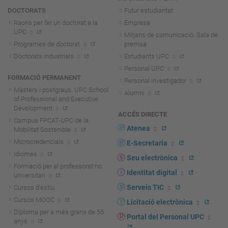
DOCTORATS
Futur estudiantat
Raons per fer un doctorat a la
Empresa
UPC
Mitjans de comunicació. Sala de
Programes de doctorat
premsa
Doctorats industrials
Estudiants UPC
Personal UPC
FORMACIÓ PERMANENT
Personal investigador
Màsters i postgraus. UPC School
Alumni
of Professional and Executive
Development
ACCÉS DIRECTE
Campus FPCAT-UPC de la
Atenea
Mobilitat Sostenible
Microcredencials
E-Secretaria
Idiomes
Seu electrònica
Formació per al professorat no
Identitat digital
universitari
Serveis TIC
Cursos d'estiu
Cursos MOOC
Licitació electrònica
Diploma per a més grans de 55
Portal del Personal UPC
anys