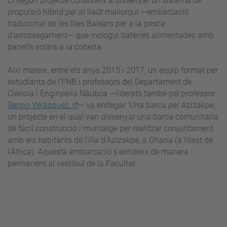
El segon projecte consisteix a dissenyar un sistema de
propulsió híbrid per al llaüt mallorquí —embarcació
tradicional de les Illes Balears per a la pesca
d'arrossegament— que inclogui bateries alimentades amb
panells solars a la coberta.
Així mateix, entre els anys 2015 i 2017, un equip format per
estudiants de l’FNB i professors del Departament de
Ciència i Enginyeria Nàutica —liderats també pel professor
Sergio Velásquez
— va endegar ‘Una barca per Azizakpe’,
un projecte en el qual van dissenyar una barca comunitària
de fàcil construcció i muntatge per realitzar conjuntament
amb els habitants de l’illa d’Azizakpe, a Ghana (a l’oest de
l’Àfrica). Aquesta embarcació s’exhibeix de manera
permanent al vestíbul de la Facultat.