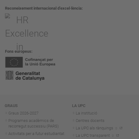
Reconeixement internacional d’excel·lència
Fons europeus
Navegació
GRAUS
LA UPC
Graus 2026-202
7
La institució
Programes acadèmics de
Centres docents
recorregut successiu (PARS)
La UPC als rànquings
Activitats per a futur estudiantat
La UPC transparent