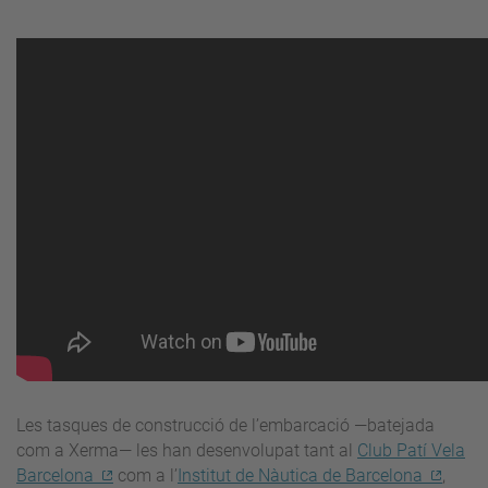
Les tasques de construcció de l’embarcació
—batejada
com a Xerma—
les han desenvolupat tant al
Club Patí Vela
Barcelona
com a l’
Institut de Nàutica de Barcelona
,