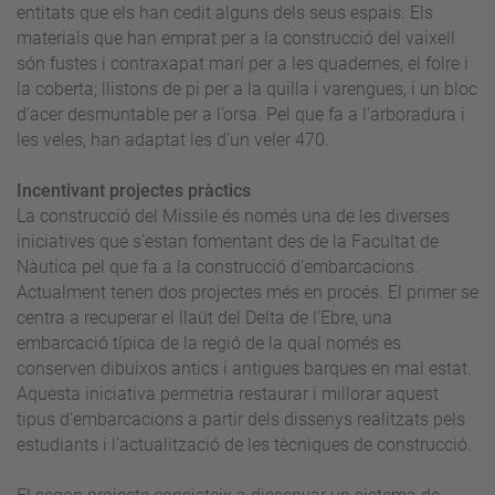
entitats que els han cedit alguns dels seus espais. Els
materials que han emprat per a la construcció del vaixell
són fustes i contraxapat marí per a les quadernes, el folre i
la coberta; llistons de pi per a la quilla i varengues, i un bloc
d’acer desmuntable per a l’orsa. Pel que fa a l’arboradura i
les veles, han adaptat les d’un veler 470.
Incentivant projectes pràctics
La construcció del Missile és només una de les diverses
iniciatives que s’estan fomentant des de la Facultat de
Nàutica pel que fa a la construcció d’embarcacions.
Actualment tenen dos projectes més en procés. El primer se
centra a recuperar el llaüt del Delta de l’Ebre, una
embarcació típica de la regió de la qual només es
conserven dibuixos antics i antigues barques en mal estat.
Aquesta iniciativa permetria restaurar i millorar aquest
tipus d’embarcacions a partir dels dissenys realitzats pels
estudiants i l’actualització de les tècniques de construcció.