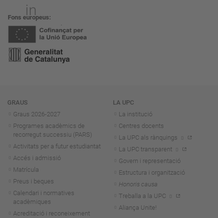
Fons europeus
Navegació
GRAUS
LA UPC
Graus 2026-202
7
La institució
Programes acadèmics de
Centres docents
recorregut successiu (PARS)
La UPC als rànquings
Activitats per a futur estudiantat
La UPC transparent
Accés i admissió
Govern i representació
Matrícula
Estructura i organització
Preus i beques
Honoris causa
Calendari i normatives
Treballa a la UPC
acadèmiques
Aliança Unite!
Acreditació i reconeixement