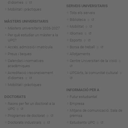
d'idiomes
SERVEIS UNIVERSITARIS
Mobilitat i pràctiques
Tots els serveis
Biblioteca
MÀSTERS UNIVERSITARIS
Mobilitat
Màsters universitaris 2026-202
7
Idiomes
Per què estudiar un màster a la
UPC?
Esports
Accés, admissió i matrícula
Borsa de treball
Preus i beques
Allotjaments
Calendari i normatives
Centre Universitari de la Visió
acadèmiques
Acreditació i reconeixement
UPCArts, la comunitat cultural
d'idiomes
Mobilitat i pràctiques
INFORMACIÓ PER A
DOCTORATS
Futur estudiantat
Raons per fer un doctorat a la
Empresa
UPC
Mitjans de comunicació. Sala de
Programes de doctorat
premsa
Doctorats industrials
Estudiants UPC