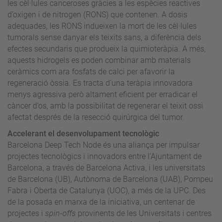
les cèl·lules canceroses gràcies a les espècies reactives
d’oxigen i de nitrogen (RONS) que contenen. A dosis
adequades, les RONS indueixen la mort de les cèl·lules
tumorals sense danyar els teixits sans, a diferència dels
efectes secundaris que produeix la quimioteràpia. A més,
aquests hidrogels es poden combinar amb materials
ceràmics com ara fosfats de calci per afavorir la
regeneració òssia. Es tracta d’una teràpia innovadora
menys agressiva però altament eficient per erradicar el
càncer d’os, amb la possibilitat de regenerar el teixit ossi
afectat després de la resecció quirúrgica del tumor.
Accelerant el desenvolupament tecnològic
Barcelona Deep Tech Node és una aliança per impulsar
projectes tecnològics i innovadors entre l’Ajuntament de
Barcelona, a través de Barcelona Activa, i les universitats
de Barcelona (UB), Autònoma de Barcelona (UAB), Pompeu
Fabra i Oberta de Catalunya (UOC), a més de la UPC. Des
de la posada en marxa de la iniciativa, un centenar de
projectes i
spin-offs
provinents de les Universitats i centres