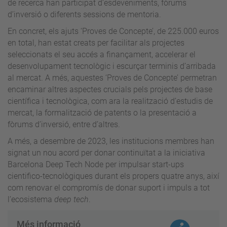
de recerca han participat d’esdeveniments, fòrums
d’inversió o diferents sessions de mentoria.
En concret, els ajuts ‘Proves de Concepte’, de 225.000 euros
en total, han estat creats per facilitar als projectes
seleccionats el seu accés a finançament, accelerar el
desenvolupament tecnològic i escurçar terminis d’arribada
al mercat. A més, aquestes ‘Proves de Concepte’ permetran
encaminar altres aspectes crucials pels projectes de base
científica i tecnològica, com ara la realització d’estudis de
mercat, la formalització de patents o la presentació a
fòrums d’inversió, entre d’altres.
A més, a desembre de 2023, les institucions membres han
signat un nou acord per donar continuïtat a la iniciativa
Barcelona Deep Tech Node per impulsar start-ups
cientifico-tecnològiques durant els propers quatre anys, així
com renovar el compromís de donar suport i impuls a tot
l’ecosistema
deep tech
.
Més informació