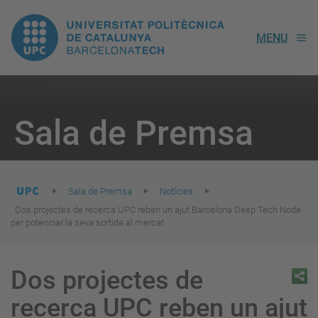
UPC.
MENU
Universitat
Politècnica
You
are
Sala de Premsa
here:
de
Catalunya
Sala de Premsa
Notícies
Dos projectes de recerca UPC reben un ajut Barcelona Deep Tech Node
per potenciar la seva sortida al mercat
Dos projectes de
recerca UPC reben un ajut