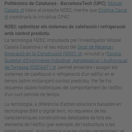
Politècnica de Catalunya - BarcelonaTech (UPC)
:
Miquel
Casals
lidera el projecte N2B2, mentre que
Cristina Canal
coordinarà la iniciativa CP4C
.
N2B2: optimitzar els sistemes de calefacció i refrigeració
amb control predictiu
La tecnologia N2B2
,
impulsada per l’investigador Miquel
Casals Casanova i el seu equip del
Grup de Recerca i
Innovació en la Construcció (GRIC)
, vinculat a l’
Escola
Superior d’Enginyeries Industrial, Aeroespacial i Audiovisual
de Terrassa (ESEIAAT)
, permet encendre i apagar els
sistemes de calefacció o refrigeració d’un edifici en el
temps òptim mitjançant control predictiu. Per fer-ho
requereix dades històriques del comportament de l’edifici
d’un curt període de temps.
La tecnologia, a diferència d’altres solucions basades en
tecnologies
BIM
o
digital twin
, no requereix de les
característiques constructives detallades de tots els
elements de l’edifici (per exemple, de l’estructura o les
instal·lacions). Això implica que les dades necessàries i el