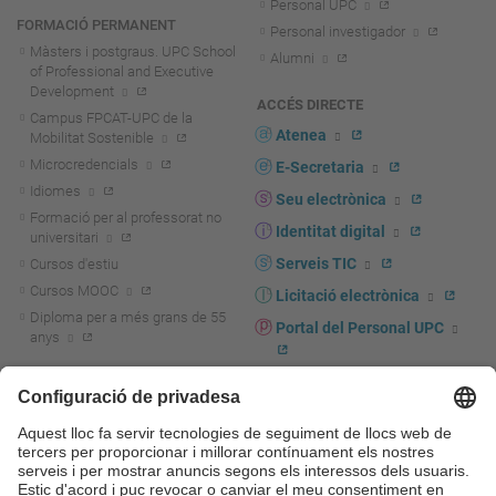
Personal UPC
FORMACIÓ PERMANENT
Personal investigador
Màsters i postgraus. UPC School
Alumni
of Professional and Executive
Development
ACCÉS DIRECTE
Campus FPCAT-UPC de la
Atenea
Mobilitat Sostenible
Microcredencials
E-Secretaria
Idiomes
Seu electrònica
Formació per al professorat no
Identitat digital
universitari
Serveis TIC
Cursos d'estiu
Cursos MOOC
Licitació electrònica
Diploma per a més grans de 55
Portal del Personal UPC
anys
Directori PDI i PTGAS
R+D+I
Actualitat R+D+I
Marca corporativa
La recerca a la UPC
UPCshop, marxandatge
La transferència, l'emprenedoria i
Sala de premsa
la innovació a la UPC