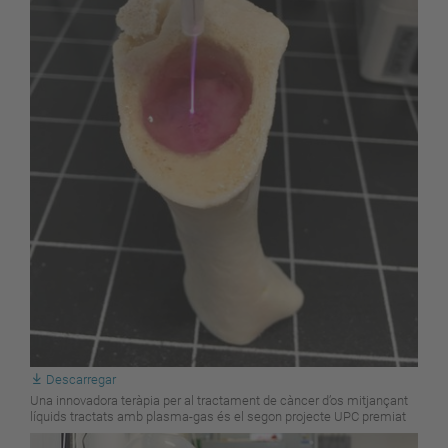
Descarregar
Una innovadora teràpia per al tractament de càncer d’os mitjançant
líquids tractats amb plasma-gas és el segon projecte UPC premiat