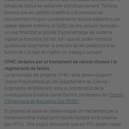
temps de càlcul es redueixen significativament. Tampoc
precisa que els gestors d’edificis o el personal de
manteniment tinguin coneixements tècnics específics per
operar aquest sistema. El N2B2 és una solució tancada i,
un cop finalitzat el procés d’aprenentatge del sistema,
aquest ja funciona tot sol, tot i que es poden introduir
ajustos per augmentar la precisió de les prediccions en
funció de l’ús real de l’edifici on s’estigui actuant.
CP4C: teràpies per al tractament de càncer d’ossos i la
regeneració de teixits
La tecnologia del projecte CP4C l’està desenvolupant
l’equip PlasmaMedLab del Departament de Ciència i
Enginyeria de Materials, sota la coordinació de la
investigadora Cristina Canal Barnils, professora de l'
Escola
d’Enginyeria de Barcelona Est (EEBE)
.
El projecte es basa en desenvolupar un tractament per a
l'osteosarcoma mitjançant líquids tractats amb plasma-
gas (PTL). S’ha pogut demostrar que els PTL poden matar