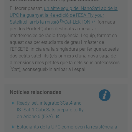
El febrer passat,
un altre equip del NanoSatLab de la
UPC ha guanyat la 4a edició de l’ESA Fly your
Po
Satellite!, amb la missió
Cat-LEKTON
, formada
per dos PocketQubes destinats a mesurar
interferències de ràdio-freqüència. L'equip, format en
aquest cas per estudiants de grau i màster de
l'ETSETB, inicia ara la singladura per fer que aquests
dos petits satèl·lits (els primers d'una nova saga de
dimensions més petites que la dels seus antecessors
3
Cat), aconsegueixin arribar a l'espai.
Notícies relacionades
Ready, set, integrate: 3Cat4 and
ISTSat-1 CubeSats prepare to fly
on Ariane 6 (ESA).
Estudiants de la UPC comproven la resistència a