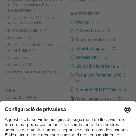
Alumni
of Professional and Executive
Development
ACCÉS DIRECTE
Campus FPCAT-UPC de la
Atenea
Mobilitat Sostenible
Microcredencials
E-Secretaria
Idiomes
Seu electrònica
Formació per al professorat no
Identitat digital
universitari
Serveis TIC
Cursos d'estiu
Cursos MOOC
Licitació electrònica
Diploma per a més grans de 55
Portal del Personal UPC
anys
Directori PDI i PTGAS
R+D+I
Actualitat R+D+I
Marca corporativa
La recerca a la UPC
UPCshop, marxandatge
La transferència, l'emprenedoria i
Sala de premsa
la innovació a la UPC
Foment i suport a la recerca
Seguretat i salut
Foment i suport a la
Autoprotecció i emergències