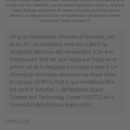
missió a Fly Your Satellite!, Luis Contreras (capità de la missió), Júlia Alós
i Nataly Buitrago, estudiants de màster i doctorat, durant les proves
prèvies a la integració de 3Cat-4 al dispensador d’Exolaunch, a Berlín
(Alemanya). Crèdit: Exolaunch
Un grup d’estudiants vinculats al NanoSat Lab
de la UPC ha completat amb èxit a Berlín la
integració definitiva del nanosatèl·lit 3Cat-4 al
dispensador dins del qual viatjarà a l’espai en el
primer vol de la llançadora europea Ariane 6. Un
altre equip del mateix laboratori va deixar llesta
la càrrega útil RITA/³Cat-6, que s’enlairarà dins
del satèl·lit AlAinSat-1, del National Space
Science and Technology Center (NSSTC) de la
Universitat dels Emirats Àrabs Units.
02/05/2024