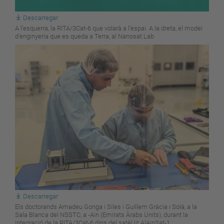
Descarregar
A l’esquerra, la RITA/3Cat-6 que volarà a l’espai. A la dreta, el model
d’enginyeria que es queda a Terra, al Nanosat Lab
Descarregar
Els doctorands Amadeu Gonga i Siles i Guillem Gràcia i Solà, a la
Sala Blanca del NSSTC, a -Ain (Emirats Àrabs Units), durant la
integració de la RITA/3Cat-6 dins del satèl·lit AlAinSat-1