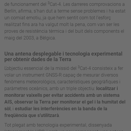
3
de funcionament del
Cat-4. Les darreres comprovacions a
Berlín, afirma, s’han dut a terme sense problemes i ha estat
un comiat emotiu, ja que hem sentit com tot l’esforç
realitzat fins ara ha valgut molt la pena, com van ser les
proves de resistència tèrmica i del buit dels components el
maig del 2003, a Bèlgica.
Una antena desplegable i tecnologia experimental
per obtenir dades de la Terra
3
L’objectiu essencial de la missió del
Cat-4 consisteix a fer
volar un instrument GNSS-R capaç de mesurar diversos
fenòmens meteorològics, característiques geogràfiques i
paràmetres oceànics, amb un triple objectiu:
localitzar i
monitorar vaixells per evitar accidents amb un sistema
AIS, observar la Terra per monitorar el gel i la humitat del
sòl
, i
estudiar les interferències en la banda de la
freqüència que s’utilitzarà
.
Tot plegat amb tecnologia experimental, dissenyada