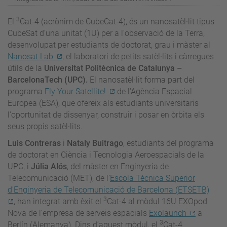
3
El
Cat-4 (acrònim de CubeCat-4), és un nanosatèl·lit tipus
CubeSat d’una unitat (1U) per a l'observació de la Terra,
desenvolupat per estudiants de doctorat, grau i màster al
Nanosat Lab
, el laboratori de petits satèl·lits i càrregues
útils de la
Universitat Politècnica de Catalunya –
BarcelonaTech (UPC).
El nanosatèl·lit forma part del
programa
Fly Your Satellite!
de l'Agència Espacial
Europea (ESA), que ofereix als estudiants universitaris
l'oportunitat de dissenyar, construir i posar en òrbita els
seus propis satèl·lits.
Luis Contreras
i
Nataly Buitrago
, estudiants del programa
de doctorat en Ciència i Tecnologia Aeroespacials de la
UPC, i
Júlia Alós
, del màster en Enginyeria de
Telecomunicació (MET), de l
’
Escola Tècnica Superior
d'Enginyeria de Telecomunicació de Barcelona (ETSETB)
3
, han integrat amb èxit el
Cat-4 al mòdul 16U EXOpod
Nova de l’empresa de serveis espacials
Exolaunch
a
3
Berlín (Alemanya). Dins d’aquest mòdul, el
Cat-4