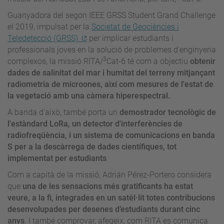
Guanyadora del segon IEEE GRSS Student Grand Challenge
el 2019, impulsat per la
Societat de Geociències i
Teledetecció (GRSS)
per implicar estudiants i
professionals joves en la solució de problemes d'enginyeria
3
complexos, la missió RITA/
Cat-6 té com a objectiu
obtenir
dades de salinitat del mar i humitat del terreny mitjançant
radiometria de microones, així com mesures de l'estat de
la vegetació amb una càmera hiperespectral.
A banda d'això, també porta un
demostrador tecnològic de
l'estàndard LoRa, un detector d'interferències de
radiofreqüència, i un sistema de comunicacions en banda
S per a la descàrrega de dades científiques, tot
implementat per estudiants
.
Com a capità de la missió, Adrián Pérez-Portero considera
que
una de les sensacions més gratificants ha estat
veure, a la fi, integrades en un satèl·lit totes contribucions
desenvolupades per desenes d’estudiants durant cinc
anys
. I també comprovar, afegeix, com RITA es comunica