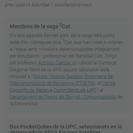
amb satèl·lit AlAinSat-1 satisfactòriament.
3
Membres de la saga
Cat
Els dos aparells formen part de la saga dels petits
3
satèl·lits i càrregues útils
Cat, que han volat o volaran
a l’espai amb missions desenvolupades íntegrament
per estudiants i professorat del NanoSat Lab. Dirigit
pel professor
Adriano Camps
i ubicat al Campus
Diagonal Nord de la UPC, aquest laboratori està
vinculat a l’
Escola Tècnica Superior Enginyeria de
Telecomunicació de Barcelona (ETSETB)
, al
Centre
Específic de Recerca CommSensLab-UPC
i al
Departament de Teoria del Senyal i Comunicacions
de
la Universitat.
Dos PocketQubes de la UPC, seleccionats en la
darrera edició d'ESA Fly your Satellite!