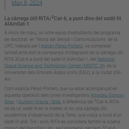
May 8, 2024
3
La càrrega útil RITA/
Cat-6, a punt dins del satèl·lit
AlAinSat-1
A inicis de març, un altre equip d’estudiants del programa
de doctorat en Teoria del Senyal i Comunicacions de la
UPC, liderats per l'
Adrián Pérez-Portero
, va completar
també amb èxit la campanya d'integració de la càrrega útil
RITA 3Cat-6 a bord del satèl·lit AlAinSat-1, del
National
Space Science and Technology Center (NSSTC
), de la
Universitat dels Emirats Àrabs Units (EAU), a la ciutat d’Al-
Ain.
Com explica Pérez-Portero, que va estar acompanyat en
aquesta operació dels joves investigadors
Amadeu Gonga i
3
Siles,
i
Guillem Gràcia i Solà
, a diferència del
Cat-4, RITA
no és un satèl·lit en si mateix si no una càrrega útil
acadèmica d'observació de la Terra, que viatja a bord d'un
satèl·lit aliè. Tot i això, RITA es considera també la sisena
3
missió del NanoSat Lab i se l’anomena, per tant,
Cat-6.