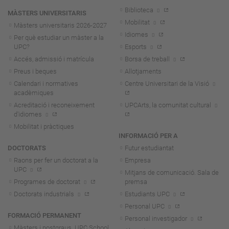
Biblioteca
MÀSTERS UNIVERSITARIS
Mobilitat
Màsters universitaris 2026-202
7
Idiomes
Per què estudiar un màster a la
UPC?
Esports
Accés, admissió i matrícula
Borsa de treball
Preus i beques
Allotjaments
Calendari i normatives
Centre Universitari de la Visió
acadèmiques
Acreditació i reconeixement
UPCArts, la comunitat cultural
d'idiomes
Mobilitat i pràctiques
INFORMACIÓ PER A
DOCTORATS
Futur estudiantat
Raons per fer un doctorat a la
Empresa
UPC
Mitjans de comunicació. Sala de
Programes de doctorat
premsa
Doctorats industrials
Estudiants UPC
Personal UPC
FORMACIÓ PERMANENT
Personal investigador
Màsters i postgraus. UPC School