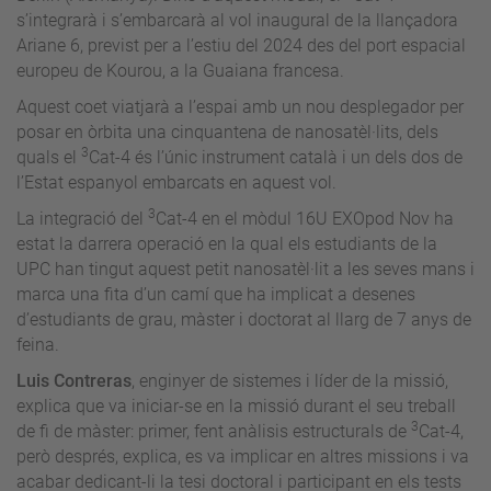
s’integrarà i s’embarcarà al vol inaugural de la llançadora
Ariane 6, previst per a l’estiu del 2024 des del port espacial
europeu de Kourou, a la Guaiana francesa.
Aquest coet viatjarà a l’espai amb un nou desplegador per
posar en òrbita una cinquantena de nanosatèl·lits, dels
3
quals el
Cat-4 és l’únic instrument català i un dels dos de
l’Estat espanyol embarcats en aquest vol.
3
La integració del
Cat-4 en el mòdul 16U EXOpod Nov ha
estat la darrera operació en la qual els estudiants de la
UPC han tingut aquest petit nanosatèl·lit a les seves mans i
marca una fita d’un camí que ha implicat a desenes
d’estudiants de grau, màster i doctorat al llarg de 7 anys de
feina.
Luis Contreras
, enginyer de sistemes i líder de la missió,
explica que va iniciar-se en la missió durant el seu treball
3
de fi de màster: primer, fent anàlisis estructurals de
Cat-4,
però després, explica, es va implicar en altres missions i va
acabar dedicant-li la tesi doctoral i participant en els tests