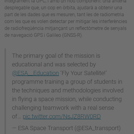
íntegrament la UPC, i amb un nou component: una antena
desplegable que, un cop en òrbita, ajudarà a obtenir una
part de les dades que es mesuren, tant les de radiometria
com les que es volen detectar per mitigar les interferències
de radiofreqüència mitjançant un reflectòmetre de senyals
de navegació GPS i Galileo (GNSS-R).
The primary goal of the mission is
educational and was selected by
@ESA__Education
‘Fly Your Satellite!’
programme training a group of students in
the techniques and methodologies involved
in flying a space mission, while conducting
challenging teamwork with a real sense
of…
pic.twitter.com/NsJZ8RW0RD
— ESA Space Transport (@ESA_transport)