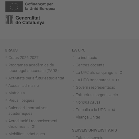
Navegació
GRAUS
LA UPC
Graus 2026-202
7
La institució
Programes acadèmics de
Centres docents
recorregut successiu (PARS)
La UPC als rànquings
Activitats per a futur estudiantat
La UPC transparent
Accés i admissió
Govern i representació
Matrícula
Estructura i organització
Preus i beques
Honoris causa
Calendari i normatives
Treballa a la UPC
acadèmiques
Aliança Unite!
Acreditació i reconeixement
d'idiomes
SERVEIS UNIVERSITARIS
Mobilitat i pràctiques
Tots els serveis