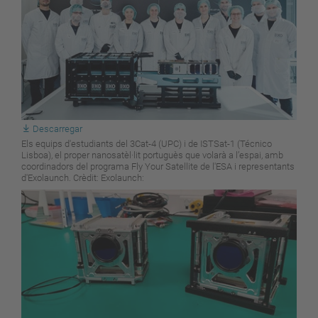
Descarregar
Els equips d'estudiants del 3Cat-4 (UPC) i de ISTSat-1 (Técnico
Lisboa), el proper nanosatèl·lit portuguès que volarà a l’espai, amb
coordinadors del programa Fly Your Satellite de l'ESA i representants
d'Exolaunch. Crèdit: Exolaunch: