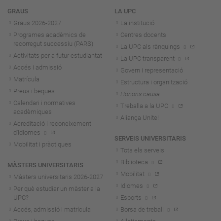
Navegació
GRAUS
LA UPC
Graus 2026-202
7
La institució
Programes acadèmics de
Centres docents
recorregut successiu (PARS)
La UPC als rànquings
Activitats per a futur estudiantat
La UPC transparent
Accés i admissió
Govern i representació
Matrícula
Estructura i organització
Preus i beques
Honoris causa
Calendari i normatives
Treballa a la UPC
acadèmiques
Aliança Unite!
Acreditació i reconeixement
d'idiomes
SERVEIS UNIVERSITARIS
Mobilitat i pràctiques
Tots els serveis
Biblioteca
MÀSTERS UNIVERSITARIS
Mobilitat
Màsters universitaris 2026-202
7
Idiomes
Per què estudiar un màster a la
UPC?
Esports
Accés, admissió i matrícula
Borsa de treball