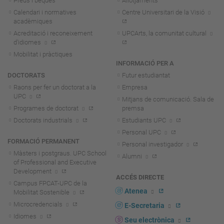
Preus i beques
Allotjaments
Calendari i normatives
Centre Universitari de la Visió
acadèmiques
Acreditació i reconeixement
UPCArts, la comunitat cultural
d'idiomes
Mobilitat i pràctiques
INFORMACIÓ PER A
DOCTORATS
Futur estudiantat
Raons per fer un doctorat a la
Empresa
UPC
Mitjans de comunicació. Sala de
Programes de doctorat
premsa
Doctorats industrials
Estudiants UPC
Personal UPC
FORMACIÓ PERMANENT
Personal investigador
Màsters i postgraus. UPC School
Alumni
of Professional and Executive
Development
ACCÉS DIRECTE
Campus FPCAT-UPC de la
Atenea
Mobilitat Sostenible
Microcredencials
E-Secretaria
Idiomes
Seu electrònica