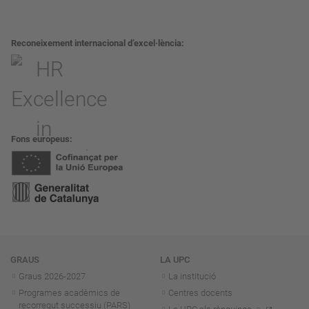
Reconeixement internacional d’excel·lència
Fons europeus
Navegació
GRAUS
LA UPC
Graus 2026-202
7
La institució
Programes acadèmics de
Centres docents
recorregut successiu (PARS)