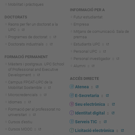
Mobilitat i pràctiques
INFORMACIÓ PER A
DOCTORATS
Futur estudiantat
Raons per fer un doctorat a la
Empresa
UPC
Mitjans de comunicació. Sala de
Programes de doctorat
premsa
Doctorats industrials
Estudiants UPC
Personal UPC
FORMACIÓ PERMANENT
Personal investigador
Màsters i postgraus. UPC School
Alumni
of Professional and Executive
Development
ACCÉS DIRECTE
Campus FPCAT-UPC de la
Atenea
Mobilitat Sostenible
Microcredencials
E-Secretaria
Idiomes
Seu electrònica
Formació per al professorat no
Identitat digital
universitari
Serveis TIC
Cursos d'estiu
Cursos MOOC
Licitació electrònica