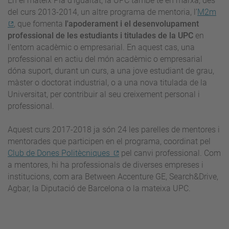
En el mateix Pla d’igualtat, la UPC també té en marxa, des
del curs 2013-2014, un altre programa de mentoria, l’
M2m
, que fomenta
l'apoderament i el desenvolupament
professional de les estudiants i titulades de la UPC
en
l'entorn acadèmic o empresarial. En aquest cas, una
professional en actiu del món acadèmic o empresarial
dóna suport, durant un curs, a una jove estudiant de grau,
màster o doctorat industrial, o a una nova titulada de la
Universitat, per contribuir al seu creixement personal i
professional.
Aquest curs 2017-2018 ja són 24 les parelles de mentores i
mentorades que participen en el programa, coordinat pel
Club de Dones Politècniques
pel canvi professional. Com
a mentores, hi ha professionals de diverses empreses i
institucions, com ara Between Accenture GE, Search&Drive,
Agbar, la Diputació de Barcelona o la mateixa UPC.