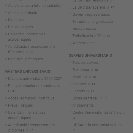
La UPC als rànquings
Activitats per a futur estudiantat
La UPC transparent
Accés i admissió
Govern i representació
Matrícula
Estructura i organització
Preus i beques
Honoris causa
Calendari i normatives
Treballa a la UPC
acadèmiques
Aliança Unite!
Acreditació i reconeixement
d'idiomes
SERVEIS UNIVERSITARIS
Mobilitat i pràctiques
Tots els serveis
Biblioteca
MÀSTERS UNIVERSITARIS
Mobilitat
Màsters universitaris 2026-202
7
Idiomes
Per què estudiar un màster a la
UPC?
Esports
Accés, admissió i matrícula
Borsa de treball
Preus i beques
Allotjaments
Calendari i normatives
Centre Universitari de la Visió
acadèmiques
Acreditació i reconeixement
UPCArts, la comunitat cultural
d'idiomes