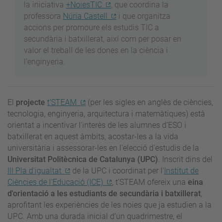
la iniciativa
+NoiesTIC
, que coordina la
professora
Núria Castell
i que organitza
accions per promoure els estudis TIC a
secundària i batxillerat, així com per posar en
valor el treball de les dones en la ciència i
l’enginyeria.
El
projecte
t’STEAM
(per les sigles en anglès de ciències,
tecnologia, enginyeria, arquitectura i matemàtiques) està
orientat a incentivar l'interès de les alumnes d’ESO i
batxillerat en aquest àmbits, acostar-les a la vida
universitària i assessorar-les en l'elecció d'estudis de la
Universitat Politècnica de Catalunya (UPC)
. Inscrit dins del
III Pla d'igualtat
de la UPC i coordinat per l'
Institut de
Ciències de l'Educació (ICE)
, t’STEAM ofereix una
eina
d'orientació a les estudiants de secundària i batxillerat
,
aprofitant les experiències de les noies que ja estudien a la
UPC. Amb una durada inicial d’un quadrimestre, el