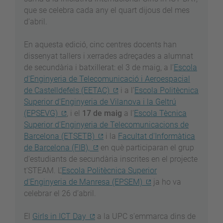
que se celebra cada any el quart dijous del mes
d’abril.
En aquesta edició, cinc centres docents han
dissenyat tallers i xerrades adreçades a alumnat
de secundària i batxillerat: el 3 de maig, a l’
Escola
d'Enginyeria de Telecomunicació i Aeroespacial
de Castelldefels (EETAC)
i a l’
Escola Politècnica
Superior d'Enginyeria de Vilanova i la Geltrú
(EPSEVG)
, i el
17 de maig
a l’
Escola Tècnica
Superior d'Enginyeria de Telecomunicacions de
Barcelona (ETSETB)
i la
Facultat d'Informàtica
de Barcelona (FIB),
en què participaran el grup
d'estudiants de secundària inscrites en el projecte
t'STEAM. L’
Escola Politècnica Superior
d'Enginyeria de Manresa (EPSEM)
ja ho va
celebrar el 26 d’abril.
El
Girls in ICT Day
a la UPC s'emmarca dins de