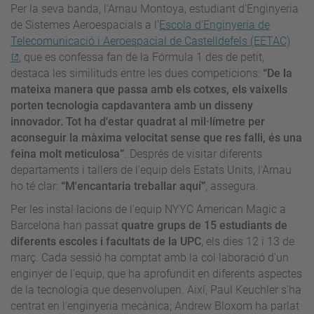
Per la seva banda, l'Arnau Montoya, estudiant d'Enginyeria
de Sistemes Aeroespacials a l'
Escola d'Enginyeria de
Telecomunicació i Aeroespacial de Castelldefels (EETAC)
, que es confessa fan de la Fórmula 1 des de petit,
destaca les similituds entre les dues competicions:
“De la
mateixa manera que passa amb els cotxes, els vaixells
porten tecnologia capdavantera amb un disseny
innovador. Tot ha d'estar quadrat al mil·límetre per
aconseguir la màxima velocitat sense que res falli, és una
feina molt meticulosa”
. Després de visitar diferents
departaments i tallers de l'equip dels Estats Units, l'Arnau
ho té clar:
“M'encantaria treballar aquí”
, assegura.
Per les instal·lacions de l'equip NYYC American Magic a
Barcelona han passat
quatre grups de 15 estudiants de
diferents escoles i facultats de la UPC
, els dies 12 i 13 de
març. Cada sessió ha comptat amb la col·laboració d'un
enginyer de l'equip, que ha aprofundit en diferents aspectes
de la tecnologia que desenvolupen. Així, Paul Keuchler s'ha
centrat en l'enginyeria mecànica; Andrew Bloxom ha parlat