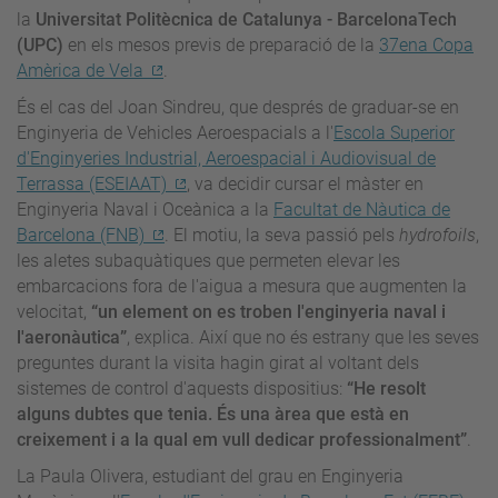
la
Universitat Politècnica de Catalunya - BarcelonaTech
(UPC)
en els mesos previs de preparació de la
37ena Copa
Amèrica de Vela
.
És el cas del Joan Sindreu, que després de graduar-se en
Enginyeria de Vehicles Aeroespacials a l'
Escola Superior
d'Enginyeries Industrial, Aeroespacial i Audiovisual de
Terrassa (ESEIAAT)
, va decidir cursar el màster en
Enginyeria Naval i Oceànica a la
Facultat de Nàutica de
Barcelona (FNB)
. El motiu, la seva passió pels
hydrofoils
,
les aletes subaquàtiques que permeten elevar les
embarcacions fora de l'aigua a mesura que augmenten la
velocitat,
“un element on es troben l'enginyeria naval i
l'aeronàutica”
, explica. Així que no és estrany que les seves
preguntes durant la visita hagin girat al voltant dels
sistemes de control d'aquests dispositius:
“He resolt
alguns dubtes que tenia. És una àrea que està en
creixement i a la qual em vull dedicar professionalment”
.
La Paula Olivera, estudiant del grau en Enginyeria