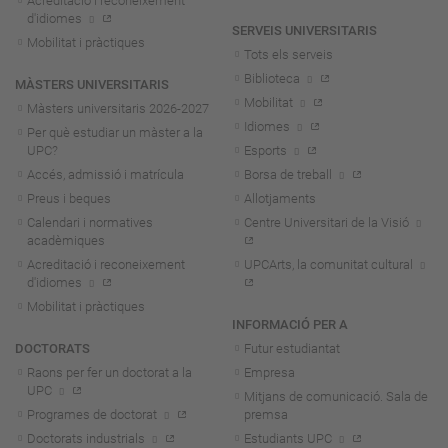
Acreditació i reconeixement
d'idiomes
SERVEIS UNIVERSITARIS
Mobilitat i pràctiques
Tots els serveis
Biblioteca
MÀSTERS UNIVERSITARIS
Mobilitat
Màsters universitaris 2026-202
7
Idiomes
Per què estudiar un màster a la
UPC?
Esports
Accés, admissió i matrícula
Borsa de treball
Preus i beques
Allotjaments
Calendari i normatives
Centre Universitari de la Visió
acadèmiques
Acreditació i reconeixement
UPCArts, la comunitat cultural
d'idiomes
Mobilitat i pràctiques
INFORMACIÓ PER A
DOCTORATS
Futur estudiantat
Raons per fer un doctorat a la
Empresa
UPC
Mitjans de comunicació. Sala de
Programes de doctorat
premsa
Doctorats industrials
Estudiants UPC