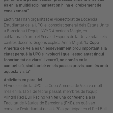
és en la multidisciplinarietat on hi ha el creixement del
coneixement”
.
L'activitat l'han organitzat el vicerectorat de Docència i
Estudiantat de la UPC, el consolat general dels Estats Units
a Barcelona i l'equip NYYC American Magic, en
col·laboració amb el Servei d'Esports de la Universitat i els
centres docents. Segons explica Anna Mujal,
“la Copa
Amèrica de Vela és un esdeveniment prou important a la
ciutat perquè la UPC s'involucri i que l'estudiantat tingui
l'oportunitat de viure'l i veure'l, no només en la
competició, sinó també en els passos previs, com és amb
aquesta visita”
.
Activitats en paral·lel
El vincle entre la UPC i la Copa Amèrica de Vela va molt
més enllà. El 21 de febrer passat, membres de l'equip
Alinghi Red Bull Racing van fer una conferència a la
Facultat de Nàutica de Barcelona (FNB), en què van
convidar l'estudiantat de la UPC a participar en el Red Bull