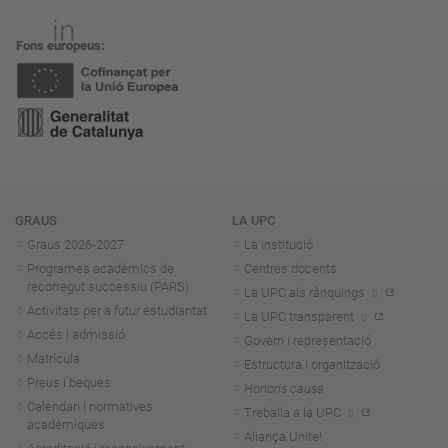
Fons europeus
Navegació
GRAUS
LA UPC
Graus 2026-202
7
La institució
Programes acadèmics de
Centres docents
recorregut successiu (PARS)
La UPC als rànquings
Activitats per a futur estudiantat
La UPC transparent
Accés i admissió
Govern i representació
Matrícula
Estructura i organització
Preus i beques
Honoris causa
Calendari i normatives
Treballa a la UPC
acadèmiques
Aliança Unite!