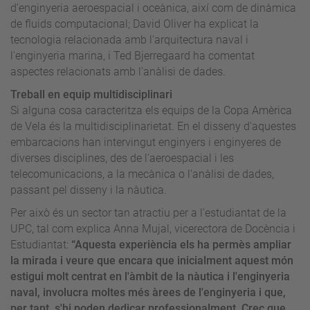
d'enginyeria aeroespacial i oceànica, així com de dinàmica
de fluids computacional; David Oliver ha explicat la
tecnologia relacionada amb l'arquitectura naval i
l'enginyeria marina, i Ted Bjerregaard ha comentat
aspectes relacionats amb l'anàlisi de dades.
Treball en equip multidisciplinari
Si alguna cosa caracteritza els equips de la Copa Amèrica
de Vela és la multidisciplinarietat. En el disseny d'aquestes
embarcacions han intervingut enginyers i enginyeres de
diverses disciplines, des de l'aeroespacial i les
telecomunicacions, a la mecànica o l'anàlisi de dades,
passant pel disseny i la nàutica.
Per això és un sector tan atractiu per a l'estudiantat de la
UPC, tal com explica Anna Mujal, vicerectora de Docència i
Estudiantat:
“Aquesta experiència els ha permès ampliar
la mirada i veure que encara que inicialment aquest món
estigui molt centrat en l'àmbit de la nàutica i l'enginyeria
naval, involucra moltes més àrees de l'enginyeria i que,
per tant, s'hi poden dedicar professionalment. Crec que