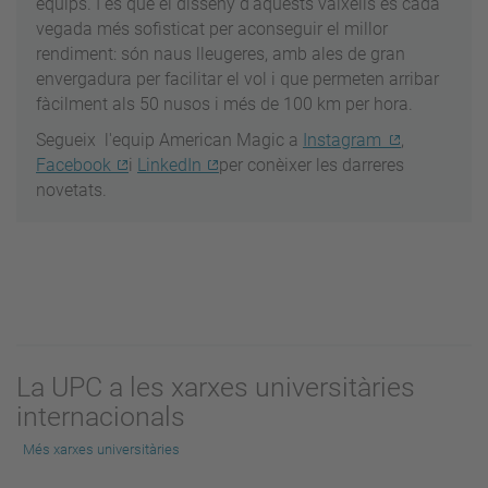
equips. I és que el disseny d'aquests vaixells és cada
vegada més sofisticat per aconseguir el millor
rendiment: són naus lleugeres, amb ales de gran
envergadura per facilitar el vol i que permeten arribar
fàcilment als 50 nusos i més de 100 km per hora.
Segueix l'equip American Magic a
Instagram
,
Facebook
i
LinkedIn
per conèixer les darreres
novetats.
La UPC a les xarxes universitàries
internacionals
Més xarxes universitàries