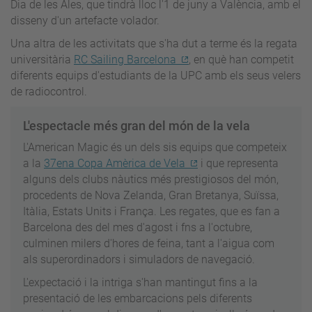
Dia de les Ales, que tindrà lloc l'1 de juny a València, amb el
disseny d'un artefacte volador.
Una altra de les activitats que s'ha dut a terme és la regata
universitària
RC Sailing Barcelona
, en què han competit
diferents equips d'estudiants de la UPC amb els seus velers
de radiocontrol.
L'espectacle més gran del món de la vela
L'American Magic és un dels sis equips que competeix
a la
37ena Copa Amèrica de Vela
i que representa
alguns dels clubs nàutics més prestigiosos del món,
procedents de Nova Zelanda, Gran Bretanya, Suïssa,
Itàlia, Estats Units i França. Les regates, que es fan a
Barcelona des del mes d'agost i fns a l'octubre,
culminen milers d'hores de feina, tant a l'aigua com
als superordinadors i simuladors de navegació.
L'expectació i la intriga s'han mantingut fins a la
presentació de les embarcacions pels diferents