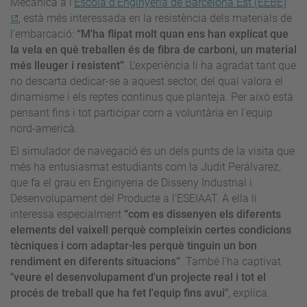
Mecànica a l'
Escola d'Enginyeria de Barcelona Est (EEBE)
, està més interessada en la resistència dels materials de
l'embarcació:
“M'ha flipat molt quan ens han explicat que
la vela en què treballen és de fibra de carboni, un material
més lleuger i resistent”
. L'experiència li ha agradat tant que
no descarta dedicar-se a aquest sector, del qual valora el
dinamisme i els reptes continus que planteja. Per això està
pensant fins i tot participar com a voluntària en l'equip
nord-americà.
El simulador de navegació és un dels punts de la visita que
més ha entusiasmat estudiants com la Judit Perálvarez,
que fa el grau en Enginyeria de Disseny Industrial i
Desenvolupament del Producte a l'ESEIAAT. A ella li
interessa especialment
“com es dissenyen els diferents
elements del vaixell perquè compleixin certes condicions
tècniques i com adaptar-les perquè tinguin un bon
rendiment en diferents situacions”
. També l'ha captivat
"veure el desenvolupament d'un projecte real i tot el
procés de treball que ha fet l'equip fins avui"
, explica.