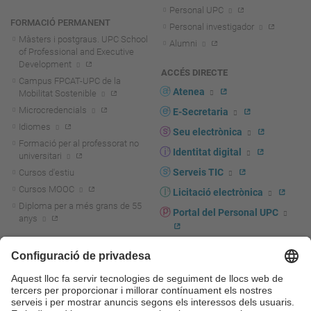
Personal UPC
FORMACIÓ PERMANENT
Personal investigador
Màsters i postgraus. UPC School
Alumni
of Professional and Executive
Development
ACCÉS DIRECTE
Campus FPCAT-UPC de la
Atenea
Mobilitat Sostenible
Microcredencials
E-Secretaria
Idiomes
Seu electrònica
Formació per al professorat no
Identitat digital
universitari
Serveis TIC
Cursos d'estiu
Cursos MOOC
Licitació electrònica
Diploma per a més grans de 55
Portal del Personal UPC
anys
Directori PDI i PTGAS
R+D+I
Actualitat R+D+I
Marca corporativa
La recerca a la UPC
UPCshop, marxandatge
La transferència, l'emprenedoria i
Sala de premsa
la innovació a la UPC