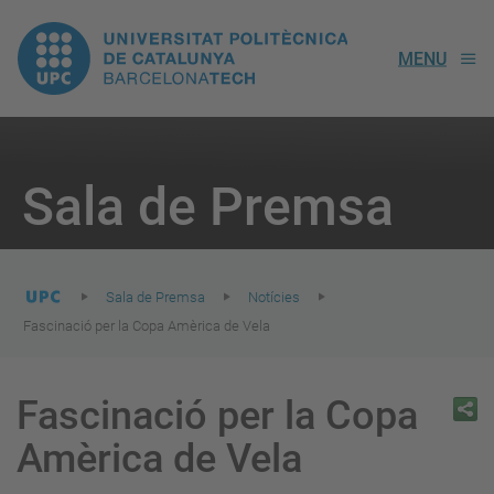
UPC.
MENU
Universitat
Politècnica
You
are
Sala de Premsa
here:
de
Catalunya
Sala de Premsa
Notícies
Fascinació per la Copa Amèrica de Vela
Fascinació per la Copa
Amèrica de Vela