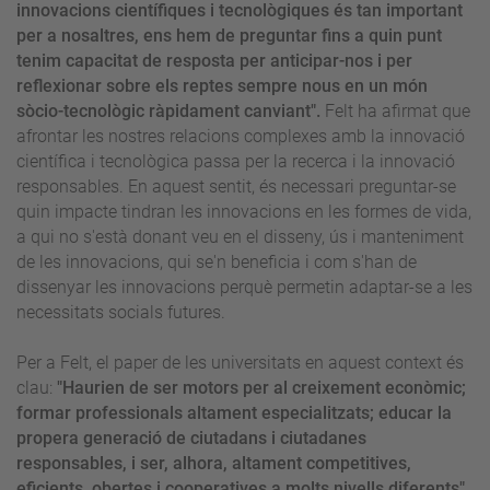
innovacions científiques i tecnològiques és tan important
per a nosaltres, ens hem de preguntar fins a quin punt
tenim capacitat de resposta per anticipar-nos i per
reflexionar sobre els reptes sempre nous en un món
sòcio-tecnològic ràpidament canviant".
Felt ha afirmat que
afrontar les nostres relacions complexes amb la innovació
científica i tecnològica passa per la recerca i la innovació
responsables. En aquest sentit, és necessari preguntar-se
quin impacte tindran les innovacions en les formes de vida,
a qui no s'està donant veu en el disseny, ús i manteniment
de les innovacions, qui se'n beneficia i com s'han de
dissenyar les innovacions perquè permetin adaptar-se a les
necessitats socials futures.
Per a Felt, el paper de les universitats en aquest context és
clau:
"Haurien de ser motors per al creixement econòmic;
formar professionals altament especialitzats; educar la
propera generació de ciutadans i ciutadanes
responsables, i ser, alhora, altament competitives,
eficients, obertes i cooperatives a molts nivells diferents".