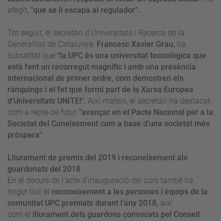
afegit,
"que se li escapa al regulador".
Tot seguit, el secretari d'Universitats i Recerca de la
Generalitat de Catalunya,
Francesc Xavier Grau,
ha
subratllat que
"la UPC és una universitat tecnològica que
està fent un recorregut magnífic i amb una presència
internacional de primer ordre, com demostren els
rànquings i el fet que formi part de la Xarxa Europea
d'Universitats UNITE!".
Així mateix, el secretari ha destacat
com a repte de futur
"avançar en el Pacte Nacional per a la
Societat del Coneixement com a base d'una societat més
pròspera"
.
Lliurament de premis del 2019 i reconeixement als
guardonats del 2018
En el decurs de l’acte d’inauguració del curs també ha
tingut lloc el
reconeixement a les persones i equips de la
comunitat UPC
premiats durant l’any 2018,
així
com
el
lliurament dels guardons convocats pel Consell