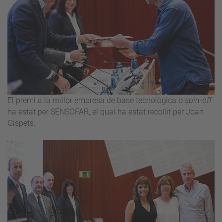
El premi a la millor empresa de base tecnològica o
spin-off
ha estat per SENSOFAR, el qual ha estat recollit per Joan
Gispets.