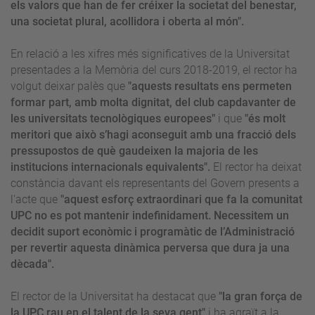
els valors que han de fer créixer la societat del benestar,
una societat plural, acollidora i oberta al món".
En relació a les xifres més significatives de la Universitat
presentades a la Memòria del curs 2018-2019, el rector ha
volgut deixar palès que
"aquests resultats ens permeten
formar part, amb molta dignitat, del club capdavanter de
les universitats tecnològiques europees"
i que
"és molt
meritori que això s’hagi aconseguit amb una fracció dels
pressupostos de què gaudeixen la majoria de les
institucions internacionals equivalents".
El rector ha deixat
constància davant els representants del Govern presents a
l'acte que
"aquest esforç extraordinari que fa la comunitat
UPC no es pot mantenir indefinidament. Necessitem un
decidit suport econòmic i programàtic de l’Administració
per revertir aquesta dinàmica perversa que dura ja una
dècada".
El rector de la Universitat ha destacat que
"la gran força de
la UPC rau en el talent de la seva gent"
i ha agraït a la