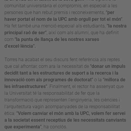
comunitat universitària el compromís, en especial a
les
persones que han rebut premis i reconeixements,
"per
haver portat el nom de la UPC amb orgull per tot el món"
.
Ha fet també una menció especial als estudiants,
"la nostra
principal raó de ser"
, així com als
alumni
, que ha definit
com
"la punta de llança de les nostres xarxes
d'excel·lència".
Torres ha acabat el seu discurs fent referència als reptes
que cal afrontar, com ara
la necessitat de
"donar un impuls
decidit tant a les estructures de suport a la recerca i la
innovació com als programes de doctorat"
o la
"millora de
les infraestructures"
. Finalment, el rector ha assenyat que
la Universitat té la responsabilitat de fer que la
transformació que representen l'enginyeria, les ciències i
l'arquitectura vagin acompanyades de la responsabilitat
ètica:
"Volem canviar el món amb la UPC, volem fer servei
a la societat essent receptius de les necessitats canviants
que experimenta"
, ha conclòs.