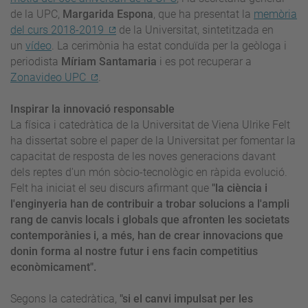
de la UPC,
Margarida Espona
, que ha presentat la
memòria
del curs 2018-2019
de la Universitat, sintetitzada en
un
vídeo
. La cerimònia ha estat conduïda per la geòloga i
periodista
Míriam Santamaria
i es pot recuperar a
Zonavideo UPC
.
Inspirar la innovació responsable
La física i catedràtica de la Universitat de Viena Ulrike Felt
ha dissertat sobre el paper de la Universitat per fomentar la
capacitat de resposta de les noves generacions davant
dels reptes d'un món sòcio-tecnològic en ràpida evolució.
Felt ha iniciat el seu discurs afirmant que
"la ciència i
l'enginyeria han de contribuir a trobar solucions a l'ampli
rang de canvis locals i globals que afronten les societats
contemporànies i, a més, han de crear innovacions que
donin forma al nostre futur i ens facin competitius
econòmicament".
Segons la catedràtica,
"si el canvi impulsat per les