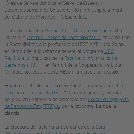
l’Àrea de Serveis Jurídics, el Servei de Disseny i
Desenvolupament de Solucions TIC i, molt especialment,
del Gabinet de Projectes TIC Específics.
D'altra banda, el
1r Premi UPC al Compromís Social
s'ha
lliurat a la
Càtedra Unesco de Sostenibilitat
, en l'àmbit de
la Sostenibilitat; a la professora de l'ESEIAAT Núria Salan,
en l'àmbit de la Igualtat de gènere; al programa
UPC
Reutilitza
, impulsat per la
Facultat d’Informàtica de
Barcelona (FIB)
, en l'àmbit de la Cooperació, i a Lídia
Montero, professora de la FIB, en l'àmbit de la Inclusió.
Finalment, s
’ha fet un reconeixement al guanyador del
16è
Concurs de la Carpeta UPC
, Bernat Izquierdo, estudiant
del grau en Enginyeria de Materials de l’
Escola d’Enginyeria
de Barcelona Est (EEBE)
per la proposta
‘L'art de la
ciència
’.
La clausura de l'acte ha anat a càrrec de la
Coral
d'Arquitectura
, la
Coral Gaudeamus de l'Escola