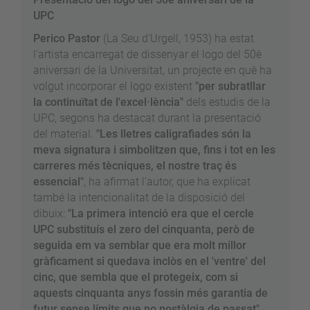
UPC
Perico Pastor
(La Seu d'Urgell, 1953) ha estat
l'artista encarregat de dissenyar el logo del 50è
aniversari de la Universitat, un projecte en què ha
volgut incorporar el logo existent
"per subratllar
la continuïtat de l'excel·lència"
dels estudis de la
UPC, segons ha destacat durant la presentació
del material.
"Les lletres caligrafiades són la
meva signatura i simbolitzen que, fins i tot en les
carreres més tècniques, el nostre traç és
essencial"
, ha afirmat l'autor, que ha explicat
també la intencionalitat de la disposició del
dibuix:
"La primera intenció era que el cercle
UPC substituís el zero del cinquanta, però de
seguida em va semblar que era molt millor
gràficament si quedava inclòs en el 'ventre' del
cinc, que sembla que el protegeix, com si
aquests cinquanta anys fossin més garantia de
futur sense límits que no nostàlgia de passat".