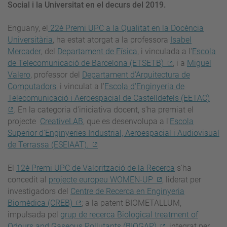
Social i la Universitat en el decurs del 2019.
Enguany, el
22è Premi UPC a la Qualitat en la Docència
Universitària
, ha estat atorgat a la professora
Isabel
Mercader
, del
Departament de Física
, i vinculada a l'
Escola
de Telecomunicació de Barcelona (ETSETB)
, i a
Miguel
Valero
, professor del
Departament d’Arquitectura de
Computadors
, i vinculat a l'
Escola d'Enginyeria de
Telecomunicació i Aeroespacial de Castelldefels (EETAC)
. En la categoria d'iniciativa docent, s'ha premiat el
projecte
CreativeLAB
, que es desenvolupa a l'
Escola
Superior d'Enginyeries Industrial, Aeroespacial i Audiovisual
de Terrassa (ESEIAAT).
El
12è Premi UPC de Valorització de la Recerca
s'ha
concedit
al
projecte europeu WOMEN-UP
,
liderat per
investigadors del
Centre de Recerca en Enginyeria
Biomèdica (CREB)
; a la patent BIOMETALLUM,
impulsada pel
grup de recerca Biological treatment of
Odours and Gaseous Pollutants (BIOGAP)
, integrat per