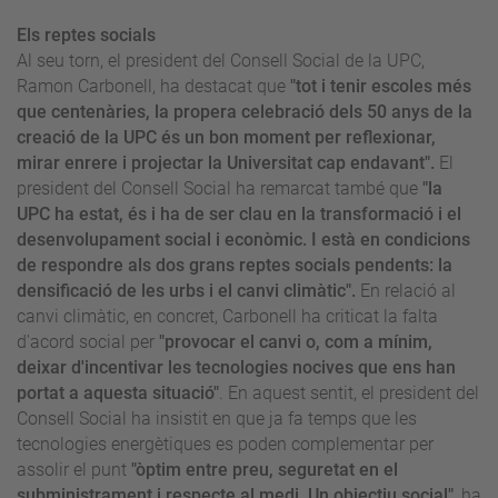
Els reptes socials
Al seu torn, el president del Consell Social de la UPC,
Ramon Carbonell, ha destacat que
"tot i tenir escoles més
que centenàries, la propera celebració dels 50 anys de la
creació de la UPC és un bon moment per reflexionar,
mirar enrere i projectar la Universitat cap endavant".
El
president del Consell Social ha remarcat també que
"la
UPC
ha estat, és i ha de ser clau en la transformació i el
desenvolupament social i econòmic. I està en condicions
de respondre als dos grans reptes socials pendents: la
densificació de les urbs i el canvi climàtic".
En relació al
canvi climàtic, en concret,
Carbonell ha criticat la falta
d'acord social per
"provocar el canvi o, com a mínim,
deixar d'incentivar les tecnologies nocives que ens han
portat a aquesta situació"
. En aquest sentit, el president del
Consell Social ha insistit en que ja fa temps que les
tecnologies energètiques es poden complementar per
assolir el punt
"òptim entre preu, seguretat en el
subministrament i respecte al medi. Un objectiu social"
,
ha