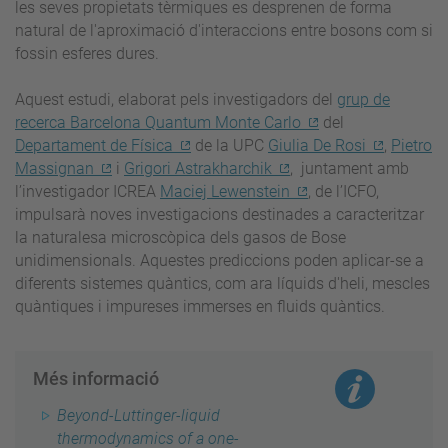
les seves propietats tèrmiques es desprenen de forma
natural de l'aproximació d'interaccions entre bosons com si
fossin esferes dures.
Aquest estudi, elaborat pels investigadors del
grup de
recerca Barcelona Quantum Monte Carlo
del
Departament de Física
de la UPC
Giulia De Rosi
,
Pietro
Massignan
i
Grigori Astrakharchik
, juntament amb
l’investigador ICREA
Maciej Lewenstein
, de l’ICFO,
impulsarà noves investigacions destinades a caracteritzar
la naturalesa microscòpica dels gasos de Bose
unidimensionals. Aquestes prediccions poden aplicar-se a
diferents sistemes quàntics, com ara líquids d'heli, mescles
quàntiques i impureses immerses en fluids quàntics.
Més informació
Beyond-Luttinger-liquid
thermodynamics of a one-