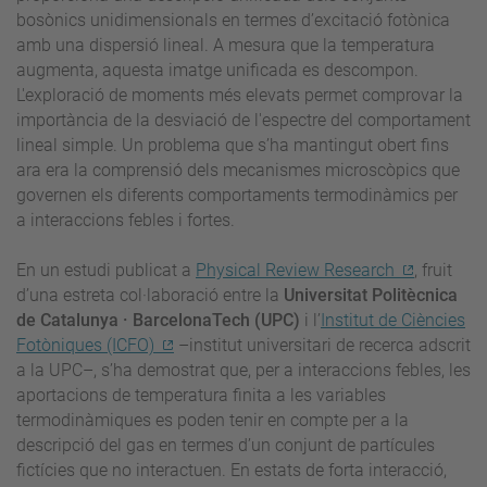
bosònics unidimensionals en termes d’excitació fotònica
amb una dispersió lineal. A mesura que la temperatura
augmenta, aquesta imatge unificada es descompon.
L'exploració de moments més elevats permet comprovar la
importància de la desviació de l'espectre del comportament
lineal simple. Un problema que s’ha mantingut obert fins
ara era la comprensió dels mecanismes microscòpics que
governen els diferents comportaments termodinàmics per
a interaccions febles i fortes.
En un estudi publicat a
Physical Review Research
, fruit
d’una estreta col·laboració entre la
Universitat Politècnica
de Catalunya · BarcelonaTech (UPC)
i l’
Institut de Ciències
Fotòniques (ICFO)
–institut universitari de recerca adscrit
a la UPC–, s’ha demostrat que, per a interaccions febles, les
aportacions de temperatura finita a les variables
termodinàmiques es poden tenir en compte per a la
descripció del gas en termes d’un conjunt de partícules
fictícies que no interactuen. En estats de forta interacció,