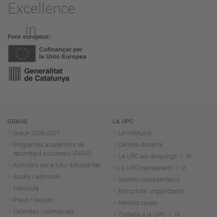
Fons europeus
Navegació
GRAUS
LA UPC
Graus 2026-202
7
La institució
Programes acadèmics de
Centres docents
recorregut successiu (PARS)
La UPC als rànquings
Activitats per a futur estudiantat
La UPC transparent
Accés i admissió
Govern i representació
Matrícula
Estructura i organització
Preus i beques
Honoris causa
Calendari i normatives
Treballa a la UPC