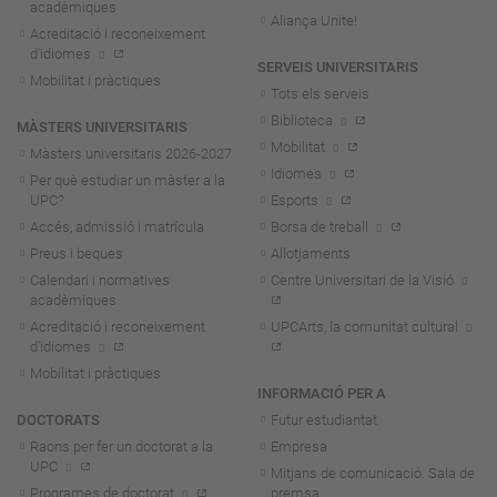
acadèmiques
Aliança Unite!
Acreditació i reconeixement
d'idiomes
SERVEIS UNIVERSITARIS
Mobilitat i pràctiques
Tots els serveis
Biblioteca
MÀSTERS UNIVERSITARIS
Mobilitat
Màsters universitaris 2026-202
7
Idiomes
Per què estudiar un màster a la
UPC?
Esports
Accés, admissió i matrícula
Borsa de treball
Preus i beques
Allotjaments
Calendari i normatives
Centre Universitari de la Visió
acadèmiques
Acreditació i reconeixement
UPCArts, la comunitat cultural
d'idiomes
Mobilitat i pràctiques
INFORMACIÓ PER A
DOCTORATS
Futur estudiantat
Raons per fer un doctorat a la
Empresa
UPC
Mitjans de comunicació. Sala de
Programes de doctorat
premsa