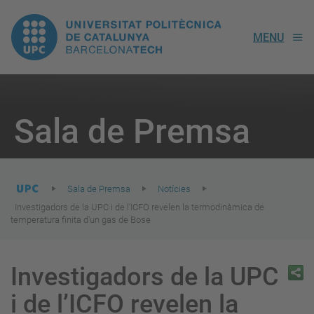
UPC.
MENU
Universitat
Politècnica
You
are
Sala de Premsa
here:
de
Catalunya
Sala de Premsa
Notícies
Investigadors de la UPC i de l’ICFO revelen la termodinàmica de
temperatura finita d'un gas de Bose
Investigadors de la UPC
i de l’ICFO revelen la