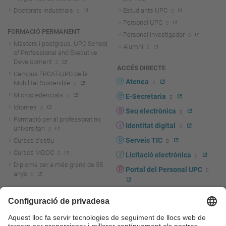
Doctorats industrials
Estudiants UPC
Personal UPC
FORMACIÓ PERMANENT
Personal investigador
Màsters i postgraus. UPC School
Alumni
of Professional and Executive
Development
ACCÉS DIRECTE
Campus FPCAT-UPC de la
Atenea
Mobilitat Sostenible
Microcredencials
E-Secretaria
Idiomes
Seu electrònica
Formació per al professorat no
Identitat digital
universitari
Serveis TIC
Cursos d'estiu
Cursos MOOC
Licitació electrònica
Diploma per a més grans de 55
Portal del Personal UPC
anys
Directori PDI i PTGAS
R+D+I
Actualitat R+D+I
Marca corporativa
La recerca a la UPC
UPCshop, marxandatge