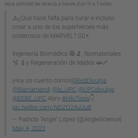
seva activitat de recerca a través d'un fil a Twitter.
⚠️¿Qué hace falta para curar e incluso
crear a uno de los superhéroes más
poderosos de MARVEL? 🦸‍♂️⚡
Ingeniería Biomédica 🥼🔬, Biomateriales
🫧 💉y Regeneración de tejidos 🧫🦴
¡Hoy os cuento cómo!
@RedDivulga
@filarramendi
@la_UPC
@UPCdivulga
@EEBE_UPC
Abro
#HiloTesis
👇
pic.twitter.com/NDZO24uUu8
— Patricia ''Angle'' López (@AngleScience)
May 4, 2023