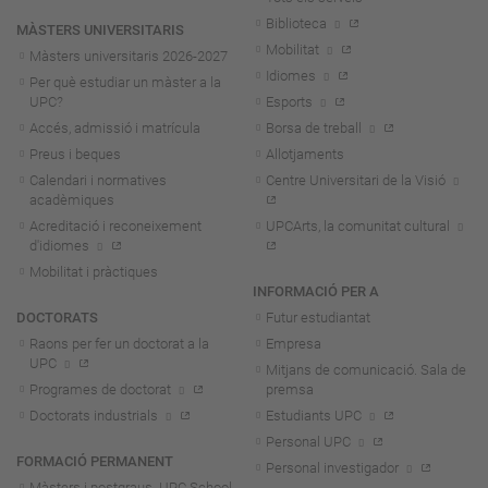
Biblioteca
MÀSTERS UNIVERSITARIS
Mobilitat
Màsters universitaris 2026-202
7
Idiomes
Per què estudiar un màster a la
UPC?
Esports
Accés, admissió i matrícula
Borsa de treball
Preus i beques
Allotjaments
Calendari i normatives
Centre Universitari de la Visió
acadèmiques
Acreditació i reconeixement
UPCArts, la comunitat cultural
d'idiomes
Mobilitat i pràctiques
INFORMACIÓ PER A
DOCTORATS
Futur estudiantat
Raons per fer un doctorat a la
Empresa
UPC
Mitjans de comunicació. Sala de
Programes de doctorat
premsa
Doctorats industrials
Estudiants UPC
Personal UPC
FORMACIÓ PERMANENT
Personal investigador
Màsters i postgraus. UPC School