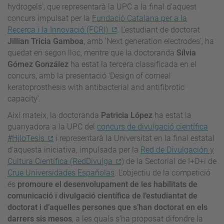
hydrogels', que representarà la UPC a la final d'aquest
concurs impulsat per la
Fundació Catalana per a la
Recerca i la Innovació (FCRI)
. L'estudiant de doctorat
Jillian Tricia Gamboa
, amb 'Next generation electrodes', ha
quedat en segon lloc, mentre que la doctoranda
Sílvia
Gómez González
ha estat la tercera classificada en el
concurs, amb la presentació 'Design of corneal
keratoprosthesis with antibacterial and antifibrotic
capacity'.
Així mateix, la doctoranda
Patricia López
ha estat la
guanyadora a la UPC del
concurs de divulgació científica
#HiloTesis
i representarà la Universitat en la final estatal
d'aquesta iniciativa, impulsada per la
Red de Divulgación y
Cultura Científica (RedDivulga
) de la Sectorial de I+D+i de
Crue Universidades Españolas
. L'objectiu de la competició
és
promoure el desenvolupament de les habilitats de
comunicació i divulgació científica de l’estudiantat de
doctorat i d’aquelles persones que s’han doctorat en els
darrers sis mesos
, a les quals s'ha proposat difondre la