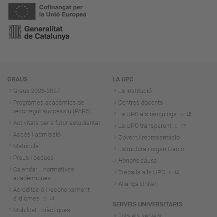
Navegació
GRAUS
LA UPC
Graus 2026-202
7
La institució
Programes acadèmics de
Centres docents
recorregut successiu (PARS)
La UPC als rànquings
Activitats per a futur estudiantat
La UPC transparent
Accés i admissió
Govern i representació
Matrícula
Estructura i organització
Preus i beques
Honoris causa
Calendari i normatives
Treballa a la UPC
acadèmiques
Aliança Unite!
Acreditació i reconeixement
d'idiomes
SERVEIS UNIVERSITARIS
Mobilitat i pràctiques
Tots els serveis