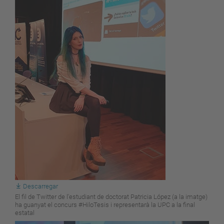
Descarregar
El fil de Twitter de l'estudiant de doctorat Patricia López (a la imatge)
ha guanyat el concurs #HiloTesis i representarà la UPC a la final
estatal