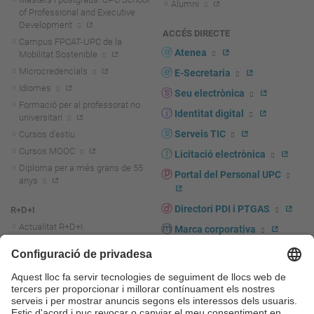
Alumni
of Professional and Executive
Development
ACCÉS DIRECTE
Campus FPCAT-UPC de la
Atenea
Mobilitat Sostenible
Microcredencials
E-Secretaria
Idiomes
Seu electrònica
Formació per al professorat no
Identitat digital
universitari
Serveis TIC
Cursos d'estiu
Cursos MOOC
Licitació electrònica
Diploma per a més grans de 55
Portal del Personal UPC
anys
Directori PDI i PTGAS
R+D+I
Actualitat R+D+I
Marca corporativa
La recerca a la UPC
UPCshop, marxandatge
La transferència, l'emprenedoria i
Sala de premsa
la innovació a la UPC
Foment i suport a la recerca
Seguretat i salut
Foment i suport a la
Autoprotecció i emergències