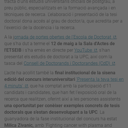
tracta d'uns estudis universitaris oficials de postgrau, a
preu públic, especialitzats en la formació avançada i en
tècniques de recerca. L’elaboració i presentació de la tesi
doctoral dona accés al grau de doctor/a, que acredita per a
l’exercici de la docència i la recerca.
A la j
ornada de portes obertes de l'Escola de Doctorat
,
que s'ha dut a terme el
12 de maig a la Sala d'Actes de
l'ETSEIB
i s'ha emès en directe per
YouTube
, s'han
presentat els estudis de doctorat a la UPC, així com la
tasca del
Consell de Doctorands i Doctorandes (CdD)
.
L'acte ha acollit també la
final institucional de la sisena
edició del concurs interuniversitari
'Presenta la teva tesi en
4 minuts'
, que ha comptat amb la participació d'11
candidats i candidates, que han fet l'exposició oral de la
recerca que realitzen, oferint així a les persones assistents
una oportunitat per conèixer exemples concrets de tesis
doctorals que s’estan desenvolupant a la UPC
. La
guanyadora de la fase institucional del concurs ha estat
Milica Zivanic,
amb 'Fighting cancer with plasma and