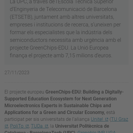
La UPC, a través de l'Escola Tècnica Superior
d'Enginyeria de Telecomunicació de Barcelona
(ETSETB), juntament amb altres universitats,
empreses i institucions de recerca, s’uneixen per
formar els especialistes que la indústria dels
semiconductors necessita amb urgència amb el
projecte GreenChips-EDU. La Unió Europea
finança el projecte amb 7,15 milions d'euros.
27/11/2023
El projecte
europeu
GreenChips-EDU: Building a Digitally-
Supported Education Ecosystem for Next Generation
Microelectronics Experts in Sustainable Chips and
Applications for a Green and Circular Economy,
està
participat per sis universitats de l’aliança
Unite!
(
TU Graz
,
PoliTo
,
TUDa
,
la
Universitat Politècnica de
Catalunya - BarcelonaTech (UPC)
,
Grenoble INP-UGA