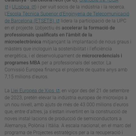
i
ULisboa
)
i per vuit socis de la indústria i la recerca
.
L’
Escola Tècnica Superior d’Enginyeria de Telecomunicació
de Barcelona (ETSETB)
lidera la participació de la UPC
en el projecte.
L’objectiu és
accelerar la formació de
professionals qualificats en l'àmbit de la
microelectrònica
mitjançant la implantació de nous graus i
màsters que incloguin la sostenibilitat i l'eficiència
energètica, i el desenvolupament de
microcredencials i
programes MBA
per a professionals del sector. La
Comissió Europea finança el projecte de quatre anys amb
7,15 milions d’euros.
La
Llei Europea de Xips
, en vigor des del 21 de setembre
de 2023, pretén elevar la indústria europea de microxips a
un nou nivell, amb ajuts de més de 43.000 milions d'euros
que, entre d’altres, ja s'estan invertint en la construcció de
noves instal·lacions de producció de semiconductors a
Alemanya, Polònia i Itàlia. A escala nacional, en el marc del
programa de Projectes estratègics per a la recuperació i