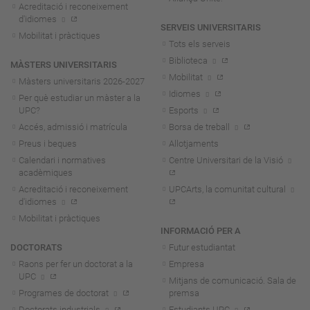
Acreditació i reconeixement
d'idiomes
SERVEIS UNIVERSITARIS
Mobilitat i pràctiques
Tots els serveis
Biblioteca
MÀSTERS UNIVERSITARIS
Mobilitat
Màsters universitaris 2026-202
7
Idiomes
Per què estudiar un màster a la
UPC?
Esports
Accés, admissió i matrícula
Borsa de treball
Preus i beques
Allotjaments
Calendari i normatives
Centre Universitari de la Visió
acadèmiques
Acreditació i reconeixement
UPCArts, la comunitat cultural
d'idiomes
Mobilitat i pràctiques
INFORMACIÓ PER A
DOCTORATS
Futur estudiantat
Raons per fer un doctorat a la
Empresa
UPC
Mitjans de comunicació. Sala de
Programes de doctorat
premsa
Doctorats industrials
Estudiants UPC