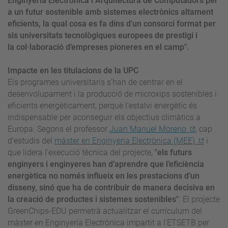
Enginyeria Electrònica i Arquitectura de
Computadors per
a un futur sostenible amb sistemes electrònics altament
eficients, la qual
cosa es fa dins d'un consorci format per
sis universitats tecnològiques europees de prestigi i
la
col·laboració d’empreses pioneres en el camp".
Impacte en les titulacions de la UPC
Els programes universitaris s’han de centrar en el
desenvolupament i la producció de microxips sostenibles i
eficients energèticament, perquè l’estalvi energètic és
indispensable per aconseguir els objectius climàtics a
Europa. Segons el professor
Juan Manuel Moreno
, cap
d’estudis del
màster en Enginyeria Electrònica (MEE)
i
que lidera l’execució tècnica del projecte,
"els futurs
enginyers i enginyeres han d’aprendre que l’eficiència
energètica no només influeix en les
prestacions d’un
disseny, sinó que ha de contribuir de manera decisiva en
la creació de
productes i sistemes sostenibles"
. El projecte
GreenChips-EDU permetrà actualitzar el currículum del
màster en Enginyeria Electrònica impartit a l’ETSETB per