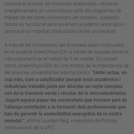
incloure el disseny de microxips sostenibles i eficients
energèticament, en concordança amb els programes de
màster de les altres universitats del consorci. L’objectiu
també és facilitar el reconeixement acadèmic entre socis i
promoure la mobilitat d’estudiants de les universitats.
A més de les universitats, set empreses estan implicades
en el projecte GreenChips-EDU a través de tasques docents
i de cooperació en el treball de fi de màster. En aquest
sentit, GreenChips-EDU és una mostra de la importància de
les aliances universitàries internacionals.
"
Unite! actua, un
cop més, com a catalitzador perquè socis acadèmics i
industrials treballin junts per abordar un repte complex
con és la transició verda i circular de la microelectrònica.
Jugant aquest paper les universitats que formem part de
l'aliança contribuïm a la formació dels professionals que
han de garantir la sostenibilitat energètica de la nostra
societat.
"
, afirma
Lourdes Reig
, vicerectora de
Política
internacional de la UPC
.