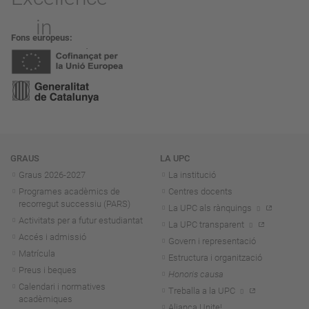
Fons europeus
Navegació
GRAUS
LA UPC
Graus 2026-202
7
La institució
Programes acadèmics de
Centres docents
recorregut successiu (PARS)
La UPC als rànquings
Activitats per a futur estudiantat
La UPC transparent
Accés i admissió
Govern i representació
Matrícula
Estructura i organització
Preus i beques
Honoris causa
Calendari i normatives
Treballa a la UPC
acadèmiques
Aliança Unite!