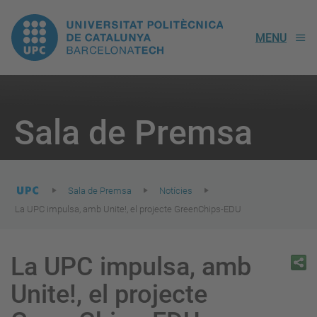
UPC.
MENU
Universitat
Politècnica
You
are
Sala de Premsa
here:
de
Catalunya
Sala de Premsa
Notícies
La UPC impulsa, amb Unite!, el projecte GreenChips-EDU
La UPC impulsa, amb
Unite!, el projecte