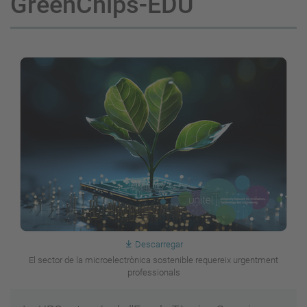
GreenChips-EDU
Descarregar
El sector de la microelectrònica sostenible requereix urgentment
professionals