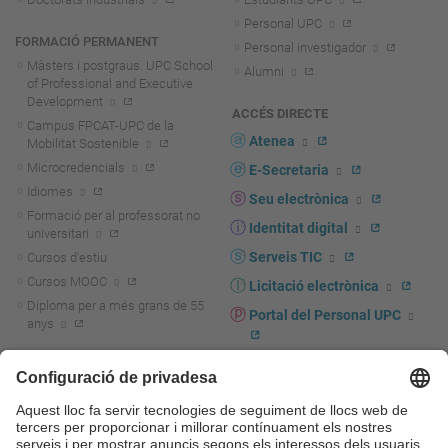
Personal UPC
FORMACIÓ PERMANENT
Personal investigador
Màsters i postgraus. UPC School
Alumni
of Professional and Executive
Development
ACCÉS DIRECTE
Campus FPCAT-UPC de la
Atenea
Mobilitat Sostenible
Microcredencials
E-Secretaria
Idiomes
Seu electrònica
Formació per al professorat no
Identitat digital
universitari
Serveis TIC
Cursos d'estiu
Cursos MOOC
Licitació electrònica
Diploma per a més grans de 55
Portal del Personal UPC
anys
Directori PDI i PTGAS
R+D+I
Actualitat R+D+I
Marca corporativa
La recerca a la UPC
UPCshop, marxandatge
La transferència, l'emprenedoria i